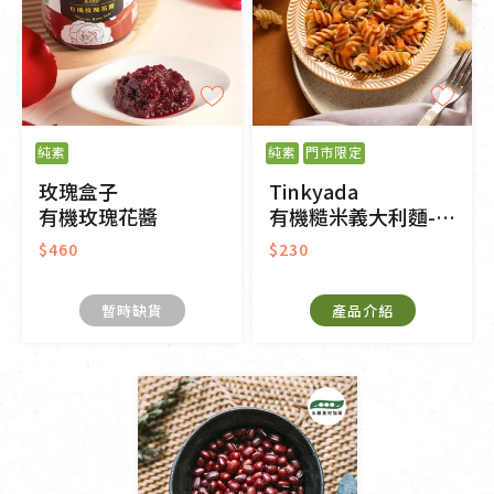
純素
純素
門市限定
玫瑰盒子
Tinkyada
有機玫瑰花醬
有機糙米義大利麵-螺旋
$460
$230
暫時缺貨
產品介紹