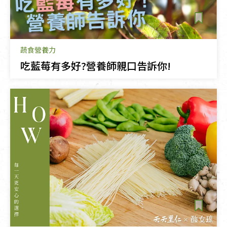
蔬食營養力
吃藍莓有多好?營養師親口告訴你!