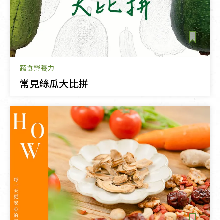
蔬食營養力
常見絲瓜大比拼