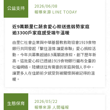
2026/06/08
公益支持
報導來源 LINE TODAY
近9萬顆里仁蔬食愛心粽送進弱勢家庭
逾3300戶家庭感受端午溫暖
由里仁社會企業與中華基督教救助協會1919食物
銀行共同發起「繫住溫情 讓愛串聯」愛心捐粽活
動，今年共募集超過8.9萬顆蔬食粽，創下歷年新
高。這批愛心粽已透過1919食物銀行遍布全臺的
社福網絡，陸續送往有需要的家庭與個人手中，
讓更多人在佳節前夕感受到被關懷與被記得的溫
暖。
2026/05/22
生態保育
報導來源 人間福報