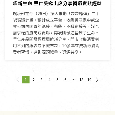
袋新生命 里仁受邀出席分享循環實踐經驗
環境部在今（26日）擴大推動「袋袋箱傳」二手
袋循環計畫，預計成立平台，收集民眾家中或企
業公司內閒置的紙袋、布袋、不織布袋等，媒合
需求端的攤商或賣場，再次賦予這些袋子生命。
里仁產品開發經理周瑜瑛分享，門市收集消費者
用不到的紙袋或不織布袋，10多年來成功改變消
費者習慣，達到源頭減量、資源共享。
1
2
3
4
5
6
18
19
page
You're on page
page