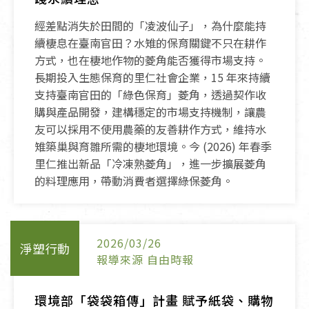
經差點消失於田間的「凌波仙子」，為什麼能持
續棲息在臺南官田？水雉的保育關鍵不只在耕作
方式，也在棲地作物的菱角能否獲得市場支持。
長期投入生態保育的里仁社會企業，15 年來持續
支持臺南官田的「綠色保育」菱角，透過契作收
購與產品開發，建構穩定的市場支持機制，讓農
友可以採用不使用農藥的友善耕作方式，維持水
雉築巢與育雛所需的棲地環境。今 (2026) 年春季
里仁推出新品「冷凍熟菱角」，進一步擴展菱角
的料理應用，帶動消費者選擇綠保菱角。
2026/03/26
淨塑行動
報導來源 自由時報
環境部「袋袋箱傳」計畫 賦予紙袋、購物