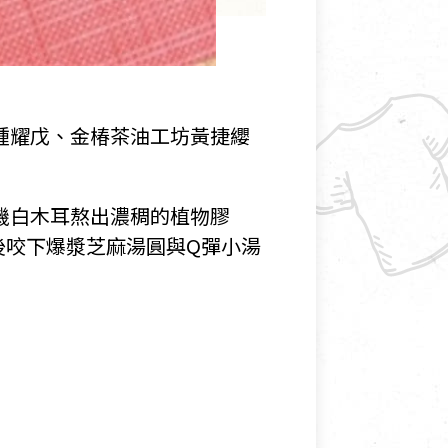
鍾耀戊、金椿茶油工坊黃捷纓
機白木耳熬出濃稠的植物膠
後咬下爆漿芝麻湯圓與Q彈小湯