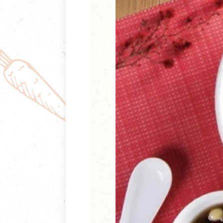
清潔/防蟲/薰香
臉部清潔/保養
餐具食器
臉部彩妝
廚房用具/家電/家飾
牙膏/牙刷/漱口
寢具織品
洗髮/潤髮/染髮
身體清潔/保養
個人用品