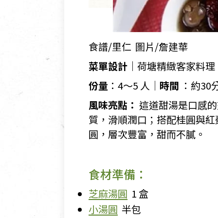
食譜/里仁 圖片/詹建華
菜單設計｜
荷塘精緻客家料
份量
：4～5 人｜
時間
：約30
風味亮點：
這道甜湯是口感的
質，滑順潤口；搭配桂圓與紅
圓，層次豐富，甜而不膩。
食材準備：
芝麻湯圓
1 盒
小湯圓
半包