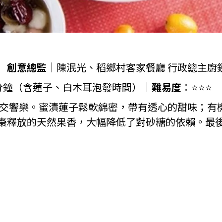
理
創意總監
｜陳泯光、稻鄉村客家餐廳 行政總主廚
分鐘（含蓮子、白木耳泡發時間）｜
難易度
：⭐⭐⭐
交響樂。蜜漬蓮子鬆軟綿密，帶有透心的甜味；有
棗釋放的天然果香，大幅降低了對砂糖的依賴。最