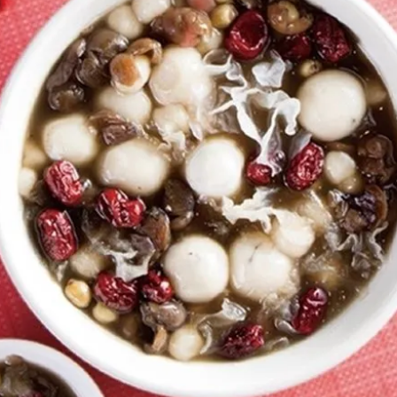
女裝
佛儒書籍
女內著居家
廣論/備覽手
水
男裝
敬經帛/書套
男內著居家
影音/圖書
毛巾/浴巾/手帕
文具禮品/禮
鞋襪
燈/燃燈油
帽/口罩/配件/包包
香
嬰幼/兒童
供具/修持用
居士服