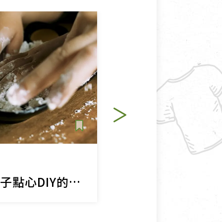
點心
純素
在家也能享受親子點心DIY的樂趣
暖薑芝麻湯圓