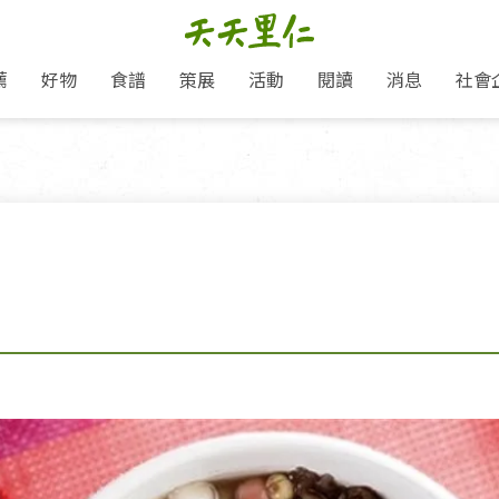
薦
好物
食譜
策展
活動
閱讀
消息
社會
里仁新訊
品牌故事
主題推薦
即食料理/糕點
地球超載日：守護地球從生活
主題活動
關注支持
媒體報導
養身保健
選擇開始
里仁七大永續行動
會員專屬
奶
里仁動態
中秋送禮推薦
沖泡麵/粥/湯
本土優先
永續飲食
保健食品
里仁為美刊
愛地球,吃蔬食就可以！
人才招募
門市資訊
惠
分店動態
超值好物特惠
熟食料理/調理包
減塑微革命
淨塑行動
養身食品/飲
產品/有機蔬果把關
產品推薦
作夥利他 加入水滴會員
產品動態
飲品
熱銷人氣產品推薦
包子饅頭/麵點
少或無添加
主食
生態保育
沙拉
中藥食材/調
點心
大事記
經典必買推薦
粽子/蘿蔔糕/年糕
友善耕作
公益支持
酵素
「里仁誠食市集」永續新體驗
里仁聯名卡
評延長優惠
史瓦帝尼文化節
素鬆/醬菜
支持弱勢
獲獎肯定
減塑 一起來！
理念桌布下載
甜品/冰品
綠色保育
聯名合作
綠色保育-我們的田, 牠們的家
加入會員
麵包/糕點
永續飲食
里仁「史瓦帝尼文化節」
湯品
衣飾鞋包
圖書/宗教文