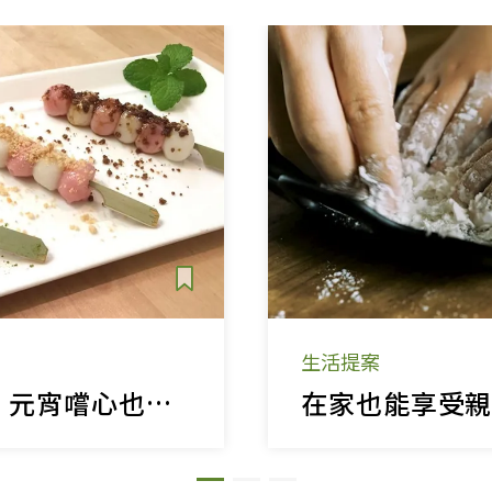
生活提案
一起吃湯圓吧，元宵嚐心也嚐新！