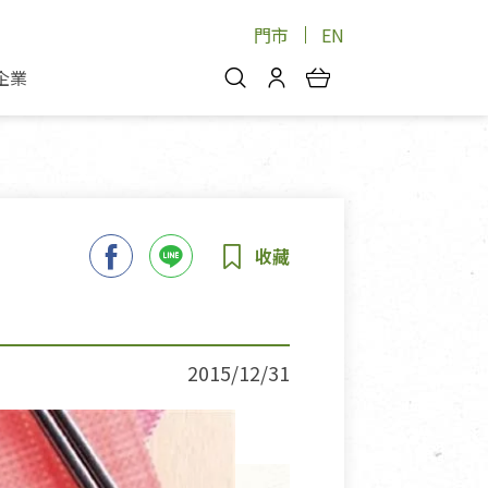
門市
EN
企業
你好，歡迎光臨！
安心蔬果
會員中心
蔬果箱/禮盒
物
我的優惠券
品
芽菜/菇
理包
醬料
消費紀錄查詢
個人資料管理
產品追蹤
2015/12/31
好文收藏
登入/註冊
物
寵物專區