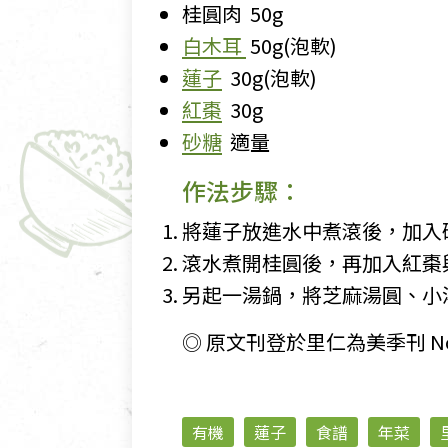
桂圓肉 50g
白木耳
50g(泡軟)
蓮子
30g(泡軟)
紅棗
30g
砂糖
適量
作法步驟：
將蓮子放進水中煮滾後，加入
滾水煮開桂圓後，再加入紅棗與
另起一湯鍋，將芝麻湯圓、小
◎ 原文刊登於里仁為美季刊 No.40
有機
蓮子
食譜
年菜