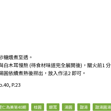
砂糖煨煮至透。
白木耳慢熬 (待食材味道完全展開後)，關火前1 
湯圓依續煮熟後撈出，放入作法2 即可。
, P.23
里仁為美第40期
桂圓
銀耳
湯圓
甜湯
甜湯圓湯