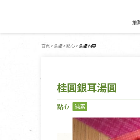
推
米麵/調理食材
好康優惠
飲品/零食
專題文章
首頁
食譜
點心
目前頁面：
食譜內容
米/麵/粉
8月新品優惠
豆漿/優格/植物
農產品與農友
豆麥雜糧種子
8月快閃商品優
果汁/醋飲/飲料
食品與廠商
植物油
中秋禮盒預購
茶/咖啡/花果茶
用品與廠商
不限類別
桂圓銀耳湯圓
乾貨/素料/植物肉
7月惜福愛物
沖調飲/穀麥片
土地與生態
豆腐/天貝/豆製品
6月快閃商品-好
蜂蜜/椰奶
蔬食營養力
調味/醬料/烘焙食材
傳承經典優惠
休閒零食
生活提案
點心
純素
抹醬/果醬
文化好書優惠
堅果/果乾
共好行動
鮮凍蔬果
糖果/巧克力
里仁的努力
居家日用
個人清潔保養