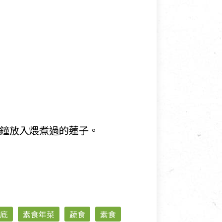
分鐘放入煨煮過的蓮子。
底
素食年菜
蔬食
素食