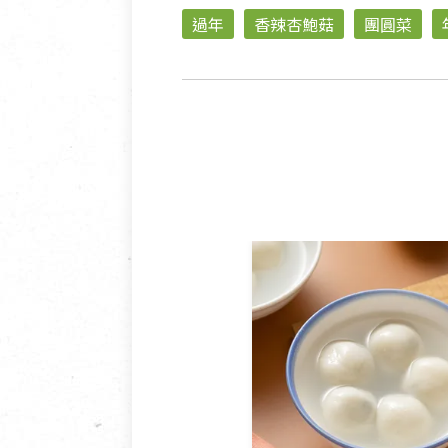
過年
香辣杏鮑菇
團圓菜