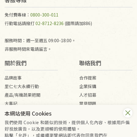
免付費專線：
0800-300-011
行動電話請撥打
02-8712-8236
(國際請加886)
服務時間：週一至週五 09:00-18:00。
非服務時間來電請留言。
關於我們
聯絡我們
品牌故事
合作提案
里仁七大永續行動
企業採購
產品/有機蔬果把關
人才招募
大事記
常見問題
媒體報導
客服信箱
本網站使用 Cookies
我們使用 Cookie 和類似的技術，提供個人化內容、根據用戶偏
好投放廣告，以及更順暢的使用體驗。
會員服務條款
隱私權政策
點擊「允許」，或繼續瀏覽網站即代表你同意我們在