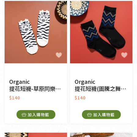
純素
奶素
其他
常溫
冷藏
冷凍
一般網購
門市販售
Organic
Organic
提花短襪-草原同樂(白色)
提花短襪(圖騰之舞)(黑色)
$140
$140
加入購物籃
加入購物籃