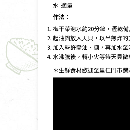
水 適量
作法：
梅干菜泡水約20分鐘，瀝乾備
起油鍋放入天貝，以半煎炸的
加入些許醬油、糖，再加水至
水沸騰後，轉小火等待天貝微
＊生鮮食材歡迎至里仁門市選