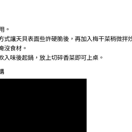
用。
方式讓天貝表面些許硬脆後，再加入梅干菜稍微拌
淹沒食材。
軟入味後起鍋，放上切碎香菜即可上桌。
購