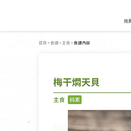
推
米麵/調理食材
好康優惠
飲品/零食
專題文章
首頁
食譜
主食
目前頁面：
食譜內容
米/麵/粉
8月新品優惠
豆漿/優格/植物
農產品與農友
豆麥雜糧種子
8月快閃商品優
果汁/醋飲/飲料
食品與廠商
植物油
中秋禮盒預購
茶/咖啡/花果茶
用品與廠商
不限類別
梅干燜天貝
乾貨/素料/植物肉
7月惜福愛物
沖調飲/穀麥片
土地與生態
豆腐/天貝/豆製品
6月快閃商品-好
蜂蜜/椰奶
蔬食營養力
調味/醬料/烘焙食材
傳承經典優惠
休閒零食
生活提案
主食
純素
抹醬/果醬
文化好書優惠
堅果/果乾
共好行動
鮮凍蔬果
糖果/巧克力
里仁的努力
居家日用
個人清潔保養