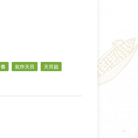
營養
氣炸天貝
天貝菌