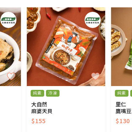
純素
冷凍
純素
大自然
里仁
麻婆天貝
鷹嘴豆
$155
$130