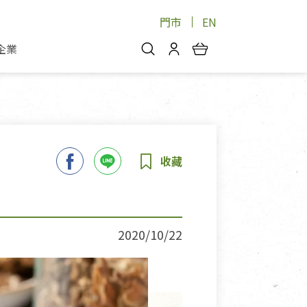
門市
EN
企業
你好，歡迎光臨！
安心蔬果
會員中心
蔬果箱/禮盒
物
我的優惠券
品
芽菜/菇
理包
醬料
消費紀錄查詢
個人資料管理
產品追蹤
2020/10/22
好文收藏
登入/註冊
物
寵物專區