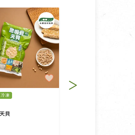
冷凍
純素
冷凍
里仁
天貝
非基改黃豆天貝
$120