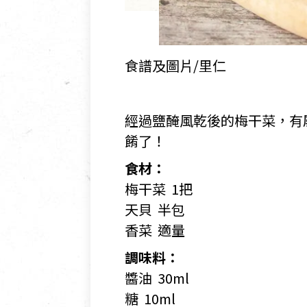
食譜及圖片/里仁
經過鹽醃風乾後的梅干菜，有
餚了！
食材：
梅干菜 1把
天貝 半包
香菜 適量
調味料：
醬油 30ml
糖 10ml