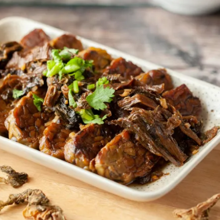
女裝
佛儒書籍
女內著居家
廣論/備覽手
水
男裝
敬經帛/書套
男內著居家
影音/圖書
毛巾/浴巾/手帕
文具禮品/禮
鞋襪
燈/燃燈油
帽/口罩/配件/包包
香
嬰幼/兒童
供具/修持用
居士服