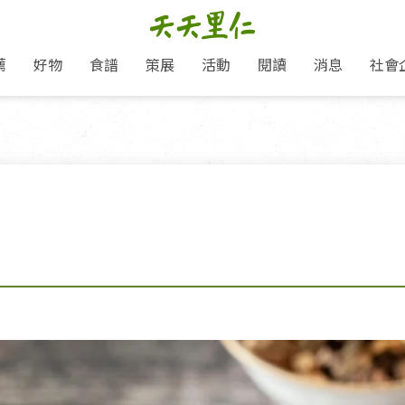
薦
好物
食譜
策展
活動
閱讀
消息
社會
里仁新訊
品牌故事
主題推薦
即食料理/糕點
地球超載日：守護地球從生活
主題活動
關注支持
媒體報導
養身保健
選擇開始
里仁七大永續行動
會員專屬
奶
里仁動態
中秋送禮推薦
沖泡麵/粥/湯
本土優先
永續飲食
保健食品
里仁為美刊
愛地球,吃蔬食就可以！
人才招募
門市資訊
惠
分店動態
超值好物特惠
熟食料理/調理包
減塑微革命
淨塑行動
養身食品/飲
產品/有機蔬果把關
產品推薦
作夥利他 加入水滴會員
產品動態
飲品
熱銷人氣產品推薦
包子饅頭/麵點
少或無添加
主食
生態保育
沙拉
中藥食材/調
點心
大事記
經典必買推薦
粽子/蘿蔔糕/年糕
友善耕作
公益支持
酵素
「里仁誠食市集」永續新體驗
里仁聯名卡
評延長優惠
史瓦帝尼文化節
素鬆/醬菜
支持弱勢
獲獎肯定
減塑 一起來！
理念桌布下載
甜品/冰品
綠色保育
聯名合作
綠色保育-我們的田, 牠們的家
加入會員
麵包/糕點
永續飲食
里仁「史瓦帝尼文化節」
湯品
衣飾鞋包
圖書/宗教文