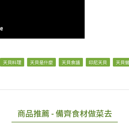
天貝料理
天貝是什麼
天貝食譜
印尼天貝
天貝
商品推薦
- 備齊食材做菜去