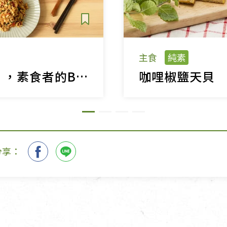
主食
純素
來試試「天貝」，素食者的B12、蛋白質優選！
咖哩椒鹽天貝
分享：