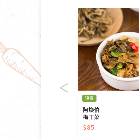
純素
阿煥伯
梅干菜
$85