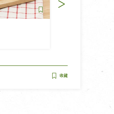
主食
純素
打拋天貝