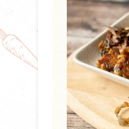
清潔/防蟲/薰香
臉部清潔/保養
餐具食器
臉部彩妝
廚房用具/家電/家飾
牙膏/牙刷/漱口
寢具織品
洗髮/潤髮/染髮
身體清潔/保養
個人用品