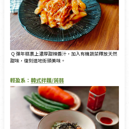
Q 彈年糕裹上濃厚甜辣醬汁，加入有機蔬菜釋放天然
甜味，復刻道地街頭美味。
輕盈系：
韓式拌麵/蒟蒻