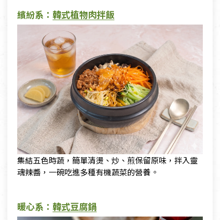
繽紛系：
韓式植物肉拌飯
集結五色時蔬，簡單清燙、炒、煎保留原味，拌入靈
魂辣醬，一碗吃進多種有機蔬菜的營養。
暖心系：
韓式豆腐鍋