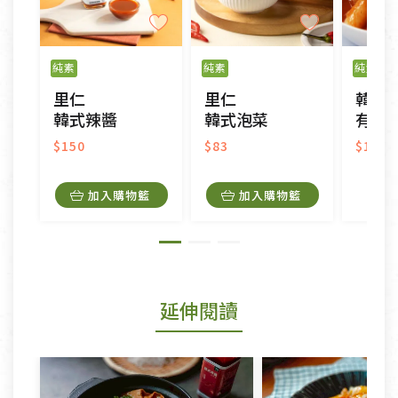
純素
純素
純素
冷
里仁
里仁
韓寶
韓式辣醬
韓式泡菜
有機韓
$150
$83
$145
加入購物籃
加入購物籃
延伸閱讀