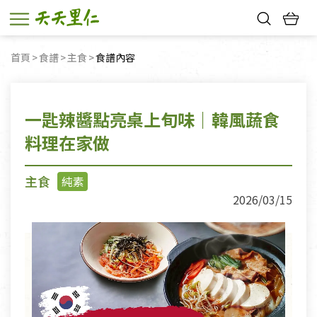
熱門搜尋：
首頁
食譜
主食
目前頁面：
食譜內容
親子活動
幸福節中獎名單
一匙辣醬點亮桌上旬味｜韓風蔬食
料理在家做
主食
純素
2026/03/15