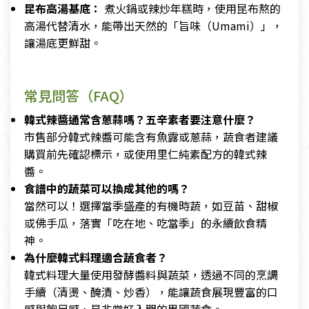
昆布高湯基底：
煮火鍋或辣炒年糕時，使用昆布熬的
高湯代替清水，能帶出天然的「旨味（Umami）」，
讓湯底更鮮甜。
常見問答（FAQ）
韓式辣醬通常含蔥蒜嗎？五辛素者要注意什麼？
市售部分韓式辣醬可能含有魚露或蔥蒜，蔬食者建議
購買前先確認標示，或使用里仁純素配方的韓式辣
醬。
食譜中的蔬菜可以換成其他的嗎？
當然可以！選擇當季盛產的有機時蔬，如豆苗、甜椒
或佛手瓜，落實「吃在地、吃當季」的永續飲食精
神。
為什麼韓式料理適合蔬食者？
韓式料理大量使用發酵醬料與蔬菜，透過不同的烹調
手續（清燙、醃漬、炒香），能讓蔬食展現豐富的口
感與飽足感，是非常好入門的異國蔬食。