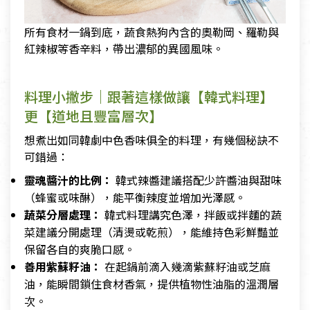
所有食材一鍋到底，蔬食熱狗內含的奧勒岡、羅勒與
紅辣椒等香辛料，帶出濃郁的異國風味。
料理小撇步｜跟著這樣做讓【韓式料理】
更【道地且豐富層次】
想煮出如同韓劇中色香味俱全的料理，有幾個秘訣不
可錯過：
靈魂醬汁的比例：
韓式辣醬建議搭配少許醬油與甜味
（蜂蜜或味醂），能平衡辣度並增加光澤感。
蔬菜分層處理：
韓式料理講究色澤，拌飯或拌麵的蔬
菜建議分開處理（清燙或乾煎），能維持色彩鮮豔並
保留各自的爽脆口感。
善用紫蘇籽油：
在起鍋前滴入幾滴紫蘇籽油或芝麻
油，能瞬間鎖住食材香氣，提供植物性油脂的溫潤層
次。