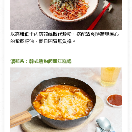
以高纖低卡的蒟蒻絲取代澱粉，搭配清爽時蔬與護心
的紫蘇籽油，夏日開胃無負擔。
濃郁系：
韓式熱狗起司年糕鍋