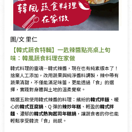
圖/文 里仁
【韓式蔬食特輯】一匙辣醬點亮桌上旬
味：韓風蔬食料理在家做
韓式料理的靈魂—韓式辣醬，現在也有純素版本了！
捨棄人工添加，改用蔬果與純淨醬料調製，辣中帶有
蔬果清甜，不僅能滿足味蕾，更能透過「食」的選
擇，實踐對身體與土地的溫柔覺察。
精選五款使用韓式辣醬的料理：繽紛的
韓式拌飯
、暖
心的
韓式豆腐鍋
、Q 彈的
辣炒年糕
、輕盈的
韓式拌
麵
、濃郁的
韓式熱狗起司年糕鍋
，讓蔬食者的你也能
輕鬆享受韓流「食」尚感。