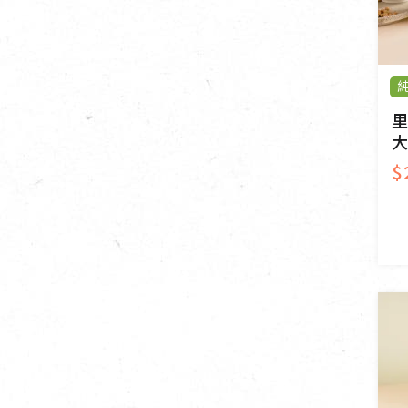
里
大
$