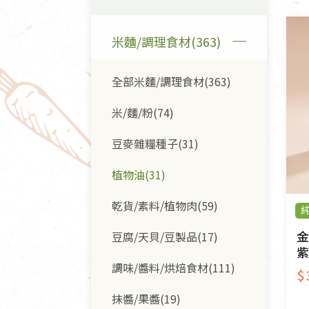
清潔/防蟲/薰香
臉部清潔/保養
米麵/調理食材(363)
餐具食器
臉部彩妝
廚房用具/家電/家飾
牙膏/牙刷/漱口
全部米麵/調理食材(363)
寢具織品
洗髮/潤髮/染髮
身體清潔/保養
米/麵/粉(74)
個人用品
豆麥雜糧種子(31)
植物油(31)
乾貨/素料/植物肉(59)
金
豆腐/天貝/豆製品(17)
紫
調味/醬料/烘焙食材(111)
$
抹醬/果醬(19)