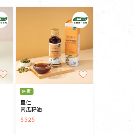
寵物營養補充品
抄
寵物清潔用品
券
品
純素
里仁
南瓜籽油
$525