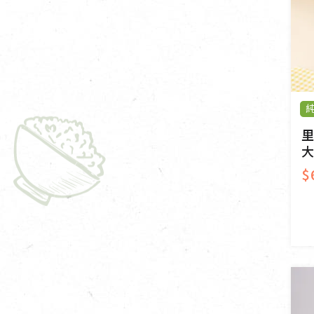
里
大
$