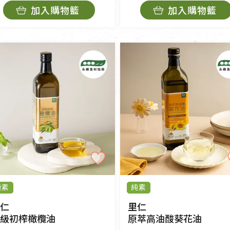
加入購物籃
加入購物籃
純素
純素
仁
里仁
級初榨橄欖油
原萃高油酸葵花油