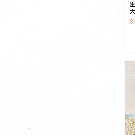
里
大
$