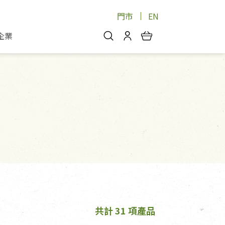
門市
EN
企業
你好，歡迎光臨！
安心蔬果
會員中心
蔬果箱/禮盒
物
我的優惠券
品
芽菜/菇
理包
醬料
消費紀錄查詢
個人資料管理
產品追蹤
好文收藏
登入/註冊
共計 31 項產品
物
寵物專區