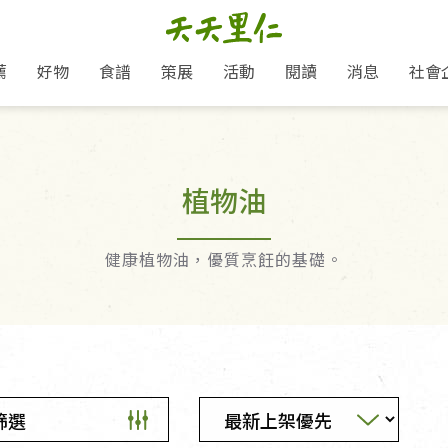
薦
好物
食譜
策展
活動
閱讀
消息
社會
里仁新訊
品牌故事
主題推薦
即食料理/糕點
地球超載日：守護地球從生活
主題活動
關注支持
媒體報導
養身保健
選擇開始
里仁七大永續行動
會員專屬
奶
里仁動態
中秋送禮推薦
沖泡麵/粥/湯
本土優先
永續飲食
保健食品
植物油
里仁為美刊
愛地球,吃蔬食就可以！
人才招募
門市資訊
惠
分店動態
超值好物特惠
熟食料理/調理包
減塑微革命
淨塑行動
養身食品/飲
產品/有機蔬果把關
產品推薦
作夥利他 加入水滴會員
產品動態
飲品
熱銷人氣產品推薦
包子饅頭/麵點
少或無添加
主食
生態保育
沙拉
中藥食材/調
點心
大事記
健康植物油，優質烹飪的基礎。
經典必買推薦
粽子/蘿蔔糕/年糕
友善耕作
公益支持
酵素
「里仁誠食市集」永續新體驗
里仁聯名卡
評延長優惠
史瓦帝尼文化節
素鬆/醬菜
支持弱勢
獲獎肯定
減塑 一起來！
理念桌布下載
甜品/冰品
綠色保育
聯名合作
綠色保育-我們的田, 牠們的家
加入會員
麵包/糕點
永續飲食
里仁「史瓦帝尼文化節」
湯品
篩選
衣飾鞋包
圖書/宗教文