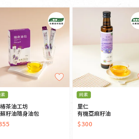
女裝
佛儒書籍
純素
奶素
其他
女內著居家
廣論/備覽手
水
男裝
敬經帛/書套
常溫
冷藏
冷凍
男內著居家
影音/圖書
毛巾/浴巾/手帕
文具禮品/禮
一般網購
門市販售
鞋襪
燈/燃燈油
帽/口罩/配件/包包
香
嬰幼/兒童
供具/修持用
居士服
純素
純素
椿茶油工坊
里仁
蘇籽油隨身油包
有機亞麻籽油
355
$300