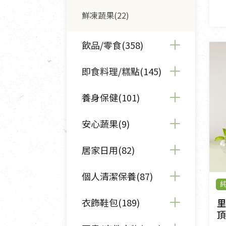
鮮凍蔬果(22)
飲品/零食(358)
即食料理/糕點(145)
全部飲品/零食(358)
豆漿/優格/植物奶(25)
養身保健(101)
全部即食料理/糕點(145)
果汁/醋飲/飲料(37)
沖泡麵/粥/湯(22)
安心蔬果(9)
全部養身保健(101)
茶/咖啡/花果茶(77)
熟食料理/調理包(40)
保健食品(30)
居家日用(82)
全部安心蔬果(9)
沖調飲/穀麥片(54)
包子饅頭/麵點(24)
養身食品/飲品(54)
蔬果箱/禮盒(7)
個人清潔保養(87)
全部居家日用(82)
蜂蜜/椰奶(7)
粽子/蘿蔔糕/年糕(6)
中藥食材/調理包(9)
芽菜/菇(2)
清潔/防蟲/薰香(45)
衣飾鞋包(189)
里
全部個人清潔保養(87)
休閒零食(98)
頂
素鬆/醬菜(20)
酵素(8)
餐具食器(17)