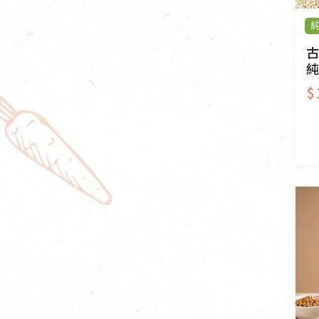
古
純
$