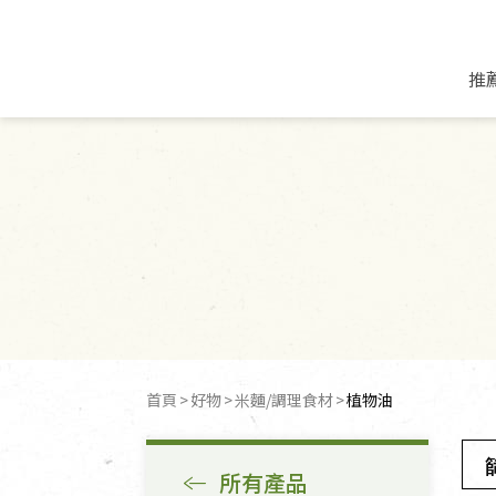
推
米麵/調理食材
好康優惠
飲品/零食
專題文章
米/麵/粉
8月新品優惠
豆漿/優格/植物
農產品與農友
豆麥雜糧種子
8月快閃商品優
果汁/醋飲/飲料
食品與廠商
植物油
中秋禮盒預購
茶/咖啡/花果茶
用品與廠商
不限類別
乾貨/素料/植物肉
7月惜福愛物
沖調飲/穀麥片
土地與生態
豆腐/天貝/豆製品
6月快閃商品-好
蜂蜜/椰奶
蔬食營養力
調味/醬料/烘焙食材
傳承經典優惠
休閒零食
生活提案
首頁
好物
米麵/調理食材
植物油
抹醬/果醬
文化好書優惠
堅果/果乾
共好行動
鮮凍蔬果
糖果/巧克力
里仁的努力
所有產品
居家日用
個人清潔保養