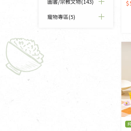
臉部清潔/保養(24)
圖書/宗教文物(143)
$
全部衣飾鞋包(189)
堅果/果乾(42)
甜品/冰品(14)
廚房用具/家電/家飾(20)
臉部彩妝(7)
女裝(71)
寵物專區(5)
糖果/巧克力(23)
全部圖書/宗教文物(143)
麵包/糕點(19)
寢具織品(0)
牙膏/牙刷/漱口水(7)
女內著居家(20)
佛儒書籍(17)
全部寵物專區(5)
洗髮/潤髮/染髮(22)
男裝(20)
廣論/備覽手抄(30)
寵物營養補充品(3)
身體清潔/保養(18)
男內著居家(6)
敬經帛/書套(3)
寵物清潔用品(2)
個人用品(13)
毛巾/浴巾/手帕(17)
影音/圖書(24)
鞋襪(30)
文具禮品/禮券(4)
帽/口罩/配件/包包(14)
燈/燃燈油(24)
嬰幼/兒童(13)
香(28)
居士服(6)
供具/修持用品(13)