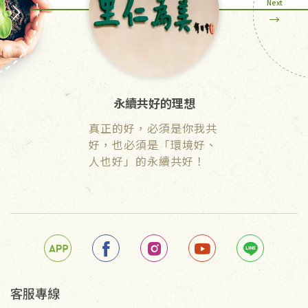
Next
永續共好的理想
七大永
真正的好，必須是你我共
從關心土地
好，也必須是「環境好、
活，里仁努
人也好」的永續共好！
支持符合永
事、物。
客服專線