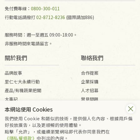
免付費專線：
0800-300-011
行動電話請撥打
02-8712-8236
(國際請加886)
服務時間：週一至週五 09:00-18:00。
非服務時間來電請留言。
關於我們
聯絡我們
品牌故事
合作提案
里仁七大永續行動
企業採購
產品/有機蔬果把關
人才招募
大事記
常見問題
媒體報導
客服信箱
本網站使用 Cookies
我們使用 Cookie 和類似的技術，提供個人化內容、根據用戶偏
好投放廣告，以及更順暢的使用體驗。
會員服務條款
隱私權政策
點擊「允許」，或繼續瀏覽網站即代表你同意我們在
Copyright © 2026 里仁事業股份有限公司(統編：16301262) /
《隱私權條款》
中列出的內容。