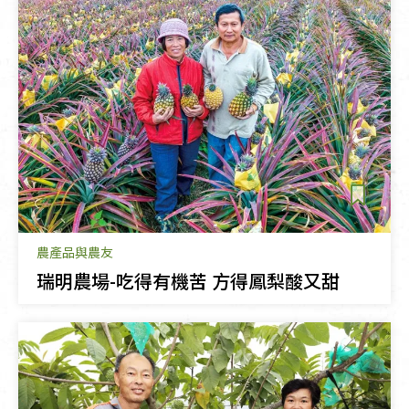
農產品與農友
瑞明農場-吃得有機苦 方得鳳梨酸又甜