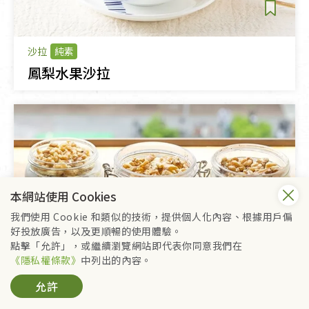
沙拉
純素
鳳梨水果沙拉
本網站使用 Cookies
我們使用 Cookie 和類似的技術，提供個人化內容、根據用戶偏
好投放廣告，以及更順暢的使用體驗。
點擊「允許」，或繼續瀏覽網站即代表你同意我們在
《隱私權條款》
中列出的內容。
允許
主食
奶素