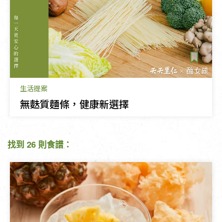
生活提案
無麩質麵條，健康新選擇
找到 26 則食譜：