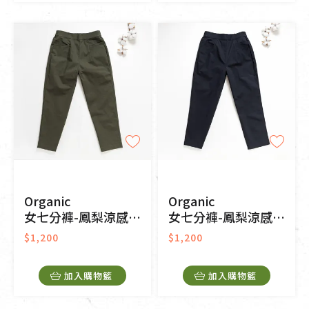
Organic
Organic
女七分褲-鳳梨涼感紗(墨綠)
女七分褲-鳳梨涼感紗(黑色)
$1,200
$1,200
加入購物籃
加入購物籃