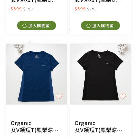
$599
$599
$790
$790
加入購物籃
加入購物籃
Organic
Organic
女V領短T(鳳梨涼感)(深藍)
女V領短T(鳳梨涼感)(黑色)