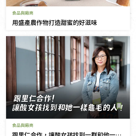
食品與廠商
用盛產農作物打造甜蜜的好滋味
食品與廠商
跟里仁合作，讓酸女孩找到一群和他一樣龜毛的人！