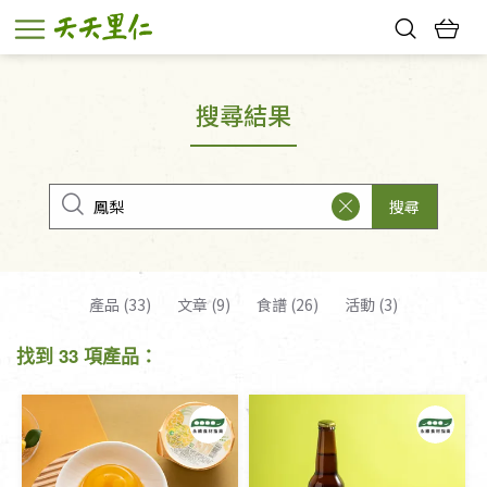
熱門搜尋：
親子活動
幸福節中獎名單
搜尋結果
搜尋
產品 (33)
文章 (9)
食譜 (26)
活動 (3)
找到 33 項產品：