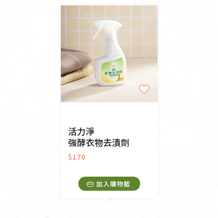
活力淨
強酵衣物去漬劑
$170
加入購物籃