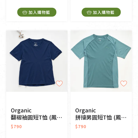
加入購物籃
加入購物籃
Organic
Organic
翻褶袖圓短T恤 (鳳梨涼感)(丈青)
拼接男圓短T恤 (鳳梨涼感)(綠色)
$790
$790