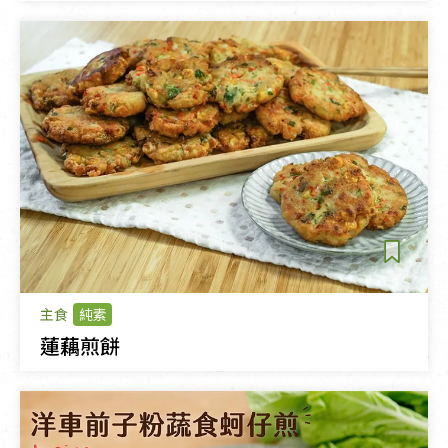
主食
純素
蓮藕煎餅