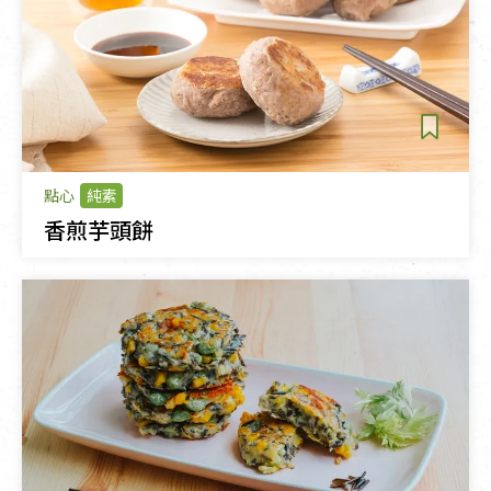
點心
純素
香煎芋頭餅