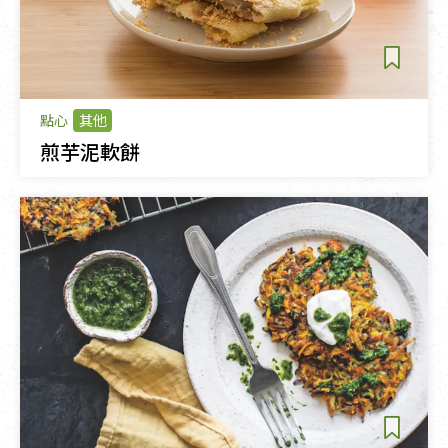
點心
其他
煎芋泥軟餅