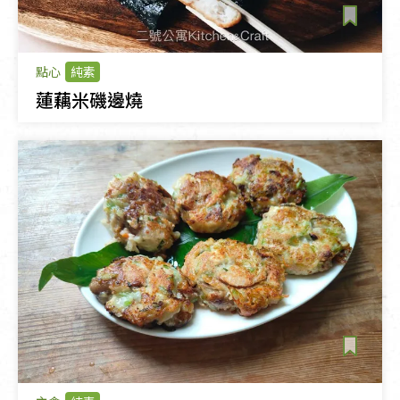
點心
純素
蓮藕米磯邊燒