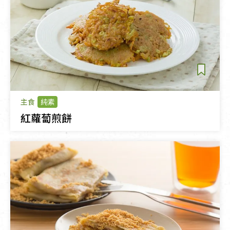
主食
純素
紅蘿蔔煎餅