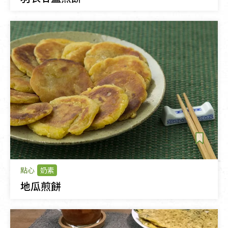
點心
奶素
地瓜煎餅