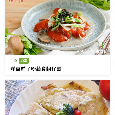
主食
純素
洋車前子粉蔬食蚵仔煎