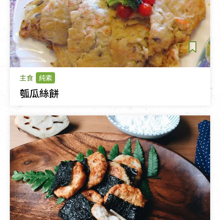
主食
純素
瓠瓜絲餅