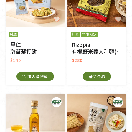
純素
純素
門市限定
里仁
Rizopia
滸苔蘇打餅
有機野米義大利麵(筆管)
$140
$280
加入購物籃
產品介紹