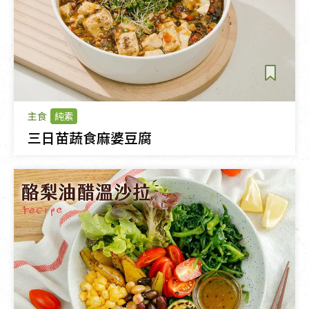
主食
純素
三日苗蔬食麻婆豆腐