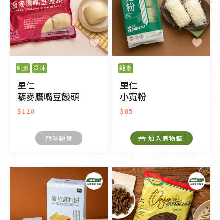
純素
冷凍
純素
里仁
里仁
藜麥鷹嘴豆饅頭
小寬粉
$120
$85
暫時缺貨
加入購物籃