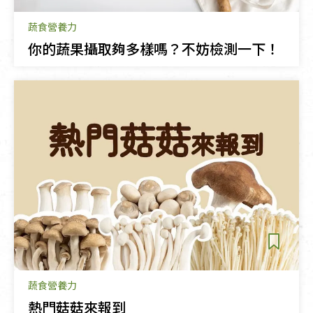
蔬食營養力
你的蔬果攝取夠多樣嗎？不妨檢測一下！
蔬食營養力
熱門菇菇來報到