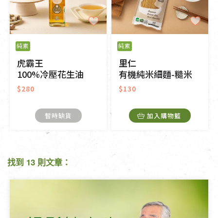
純素
純素
虎霸王
里仁
100%冷壓花生油
有機純米細麵-糙米
$280
$130
暫時缺貨
加入購物籃
找到 13 則文章：