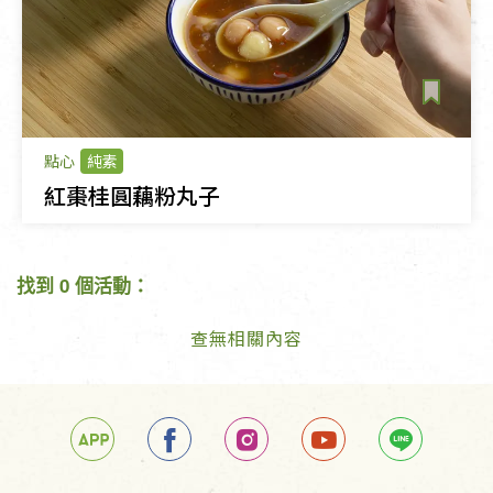
點心
純素
紅棗桂圓藕粉丸子
找到 0 個活動：
查無相關內容