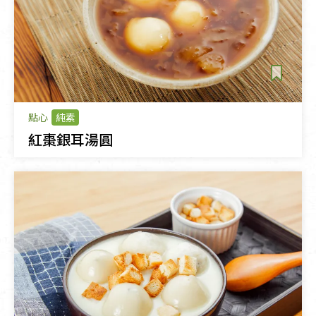
點心
純素
紅棗銀耳湯圓