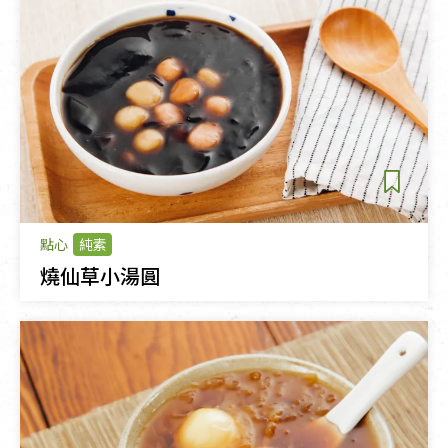
點心
純素
燒仙草小湯圓