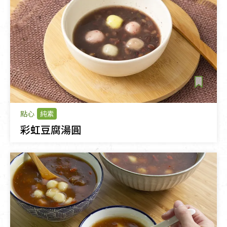
點心
純素
彩虹豆腐湯圓