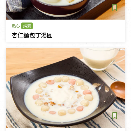
點心
純素
杏仁麵包丁湯圓