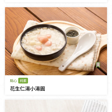
點心
純素
花生仁湯小湯圓