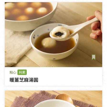
點心
純素
暖薑芝麻湯圓