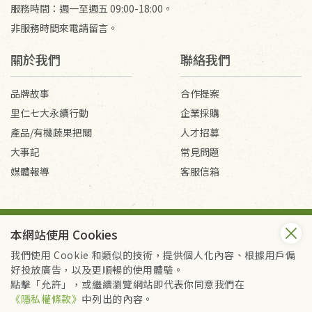
服務時間：週一至週五 09:00-18:00。
非服務時間來電請留言。
關於我們
聯絡我們
品牌故事
合作提案
里仁七大永續行動
企業採購
產品/有機蔬果把關
人才招募
大事記
常見問題
媒體報導
客服信箱
會員服務條款
隱私權政策
本網站使用 Cookies
Copyright © 2026 里仁事業股份有限公司(統編：16301262) /
里仁網購股份有限公司(統編：25149752)
我們使用 Cookie 和類似的技術，提供個人化內容、根據用戶偏
All Rights Reserved.
好投放廣告，以及更順暢的使用體驗。
點擊「允許」，或繼續瀏覽網站即代表你同意我們在
《隱私權條款》
中列出的內容。