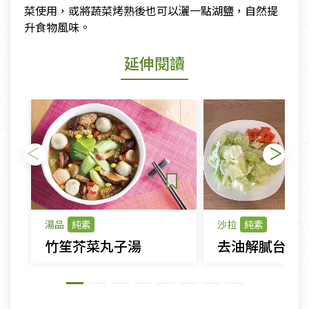
菜使用，或將蔬菜烤熟後也可以灑一點湖鹽，自然提
升食物風味。
延伸閱讀
湯品
純素
沙拉
純素
竹笙芥菜丸子湯
去油解膩台式