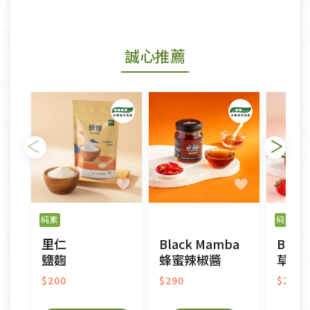
商品包裝外觀樣式色澤以實際出貨為準。
若商品發生新品瑕疵，可申請更換新品。
誠心推薦
若您購買的商品有下列「不適用七天鑑賞期商品」情
形者，除商品瑕疵以外，恕不接受退換貨.
依消保法之規定提供該商品七天免費鑑賞期(含例假
日)的服務，原則上若商品未經使用或被汙損(除商品
瑕疵)，一般皆可申請退換貨。
不適用七天鑑賞期商品：
以數位或電磁紀錄形式儲存之商品、易於變質或損壞
之商品、以及性質上無法或不適合退換之商品：如
純素
純素
門
CD、VCD、DVD、電腦軟體，若產品瑕疵無法讀取僅
里仁
Black Mamba
Blac
接受原片換新。
鹽麴
蜂蜜辣椒醬
草莓
衣飾鞋類-如T恤，如於送達後水洗或污損者。
美容保養用品、內衣褲、襪子、口罩等私人消耗性產
$200
$290
$290
品，一經拆封使用，恕無法退貨。