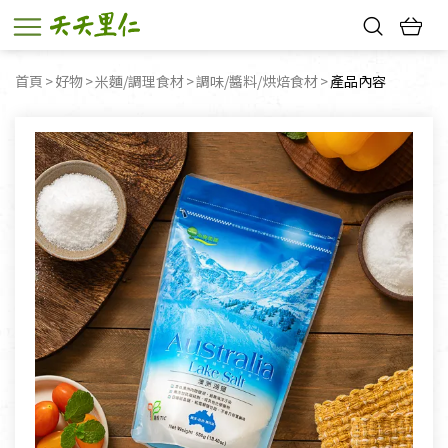
熱門搜尋：
首頁
好物
米麵/調理食材
調味/醬料/烘焙食材
目前頁面：
產品內容
親子活動
幸福節中獎名單