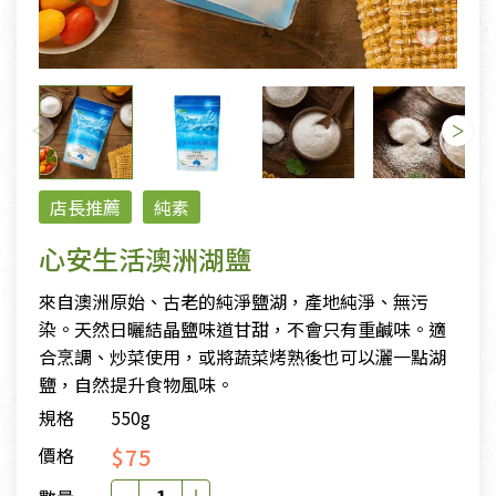
店長推薦
純素
心安生活澳洲湖鹽
來自澳洲原始、古老的純淨鹽湖，產地純淨、無污
染。天然日曬結晶鹽味道甘甜，不會只有重鹹味。適
合烹調、炒菜使用，或將蔬菜烤熟後也可以灑一點湖
鹽，自然提升食物風味。
規格
550g
$75
價格