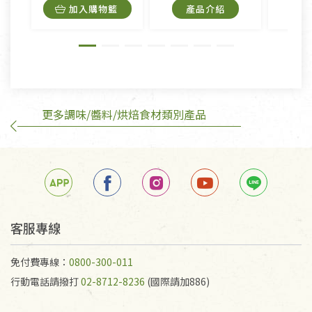
內衣褲、襪子、口罩個人衛生用品除商品本身有瑕疵
加入購物籃
產品介紹
外,依據《通訊交易解除權合理例外情事適用準
則》, 恕無法退貨。
有標示不接受退貨的優惠商品與蔬菜箱，不接受退
換，但若為商品本身或運送過程中所造成的瑕疵，則
不在此限。
更多調味/醬料/烘焙食材類別產品
訂購手抄稿退貨需知：
手抄稿進行退貨時，請務必保持原包裝方式及使用原
箱退回。
若未保持原包裝方式或未使用原箱退回，導致書籍有
任何折損、磨損、污損或凹角，將不接受退貨，也不
予以退費。
不接受退貨之手抄稿，為敬重法寶故，里仁網購無法
客服專線
代為結緣處理等。 若需將手抄稿寄還給消費者，因而
產生的運費100元/箱將由消費者負擔。
免付費專線：
0800-300-011
行動電話請撥打
02-8712-8236
(國際請加886)