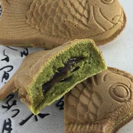
女裝
佛儒書籍
女內著居家
廣論/備覽手
水
男裝
敬經帛/書套
男內著居家
影音/圖書
毛巾/浴巾/手帕
文具禮品/禮
鞋襪
燈/燃燈油
帽/口罩/配件/包包
香
嬰幼/兒童
供具/修持用
居士服