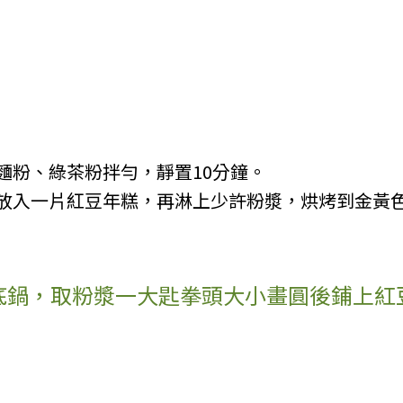
麵粉、綠茶粉拌勻，靜置10分鐘。
放入一片紅豆年糕，再淋上少許粉漿，烘烤到金黃
底鍋，取粉漿一大匙拳頭大小畫圓後鋪上紅
。