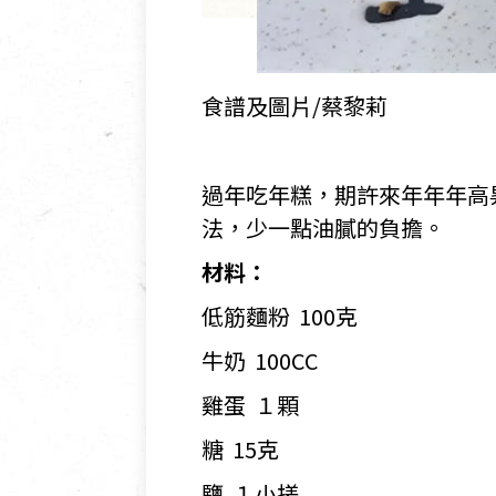
食譜及圖片/蔡黎莉
過年吃年糕，期許來年年年高
法，少一點油膩的負擔。
材料：
低筋麵粉 100克
牛奶 100CC
雞蛋 １顆
糖 15克
鹽 １小搓