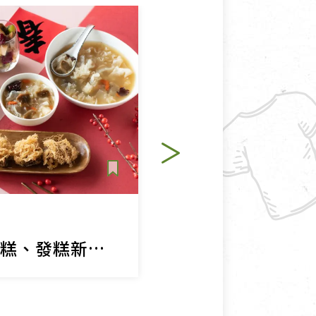
點心
純素
創意動手做，年糕、發糕新吃法！
蕨餅年糕