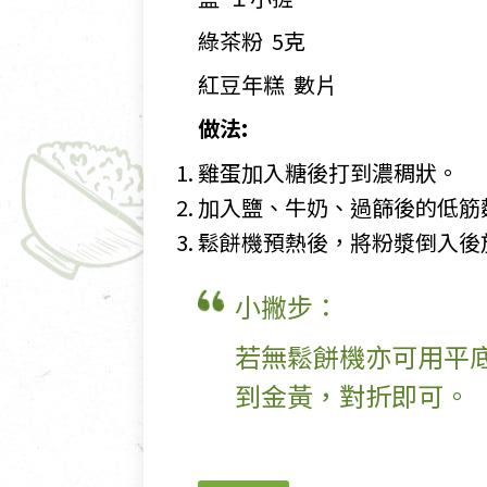
綠茶粉 5克
紅豆年糕 數片
做法:
雞蛋加入糖後打到濃稠狀。
加入鹽、牛奶、過篩後的低筋
鬆餅機預熱後，將粉漿倒入後
小撇步：
若無鬆餅機亦可用平
到金黃，對折即可