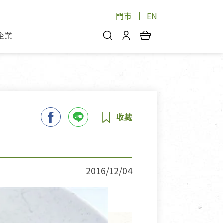
門市
EN
企業
你好，歡迎光臨！
安心蔬果
會員中心
蔬果箱/禮盒
物
我的優惠券
品
芽菜/菇
理包
醬料
消費紀錄查詢
個人資料管理
產品追蹤
2016/12/04
好文收藏
登入/註冊
物
寵物專區