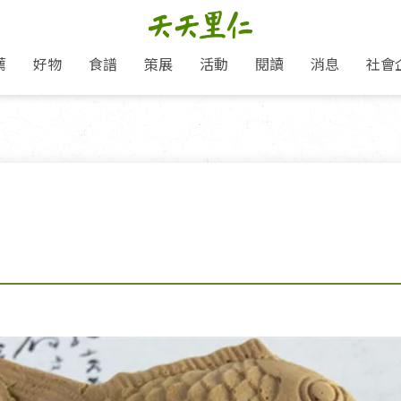
薦
好物
食譜
策展
活動
閱讀
消息
社會
里仁新訊
品牌故事
主題推薦
即食料理/糕點
愛地球,吃蔬食就可以！
主題活動
關注支持
媒體報導
養身保健
里仁七大永續行動
作夥利他 加入水滴會員
會員專屬
奶
里仁動態
中秋送禮推薦
沖泡麵/粥/湯
本土優先
永續飲食
保健食品
里仁為美刊
人才招募
門市資訊
惠
分店動態
超值好物特惠
熟食料理/調理包
減塑微革命
淨塑行動
養身食品/飲
產品/有機蔬果把關
「里仁誠食市集」永續新體驗
產品推薦
產品動態
飲品
熱銷人氣產品推薦
包子饅頭/麵點
少或無添加
主食
生態保育
沙拉
中藥食材/調
點心
大事記
減塑 一起來！
經典必買推薦
粽子/蘿蔔糕/年糕
友善耕作
公益支持
酵素
里仁聯名卡
綠色保育-我們的田, 牠們的家
評延長優惠
史瓦帝尼文化節
素鬆/醬菜
支持弱勢
獲獎肯定
理念桌布下載
里仁「史瓦帝尼文化節」
甜品/冰品
綠色保育
聯名合作
加入會員
麵包/糕點
永續飲食
湯品
衣飾鞋包
圖書/宗教文