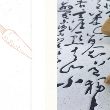
清潔/防蟲/薰香
臉部清潔/保養
餐具食器
臉部彩妝
廚房用具/家電/家飾
牙膏/牙刷/漱口
寢具織品
洗髮/潤髮/染髮
身體清潔/保養
個人用品