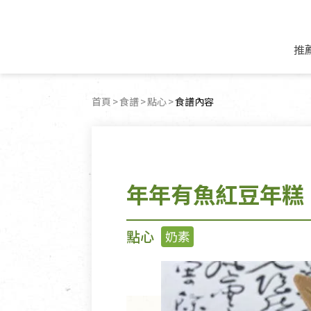
推
米麵/調理食材
好康優惠
飲品/零食
專題文章
首頁
食譜
點心
目前頁面：
食譜內容
米/麵/粉
8月新品優惠
豆漿/優格/植物
農產品與農友
豆麥雜糧種子
8月快閃商品優
果汁/醋飲/飲料
食品與廠商
植物油
中秋禮盒預購
茶/咖啡/花果茶
用品與廠商
不限類別
年年有魚紅豆年糕
乾貨/素料/植物肉
7月惜福愛物
沖調飲/穀麥片
土地與生態
豆腐/天貝/豆製品
6月快閃商品-好
蜂蜜/椰奶
蔬食營養力
調味/醬料/烘焙食材
傳承經典優惠
休閒零食
生活提案
點心
奶素
抹醬/果醬
文化好書優惠
堅果/果乾
共好行動
鮮凍蔬果
糖果/巧克力
里仁的努力
居家日用
個人清潔保養