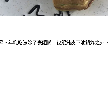
昇。年糕吃法除了裹麵糊、包餛飩皮下油鍋炸之外