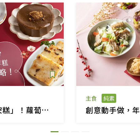
主食
純素
過年必吃「平安糕」！蘿蔔糕、發糕、年糕挑選保存全攻略