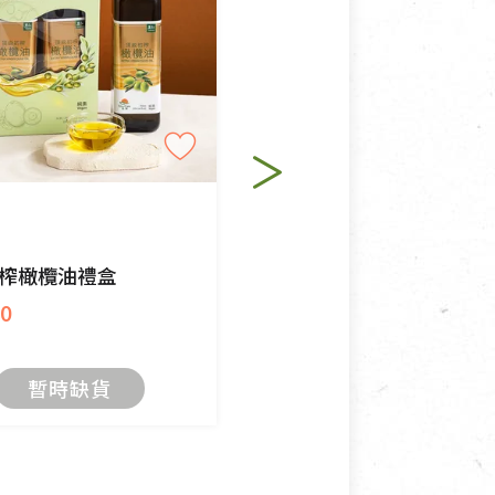
適合退換之商品：如CD、
退貨。
例外情事適用準則》, 恕無法
純素
程中所造成的瑕疵，則不在此
里仁
榨橄欖油禮盒
有機亞麻籽油
80
$300
暫時缺貨
加入購物籃
角，將不接受退貨，也不予以退
抄稿寄還給消費者，因而產生