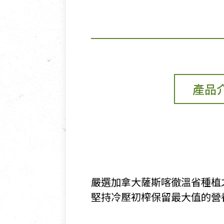
產品
嚴選加拿大薩斯喀徹溫省種植
堅持冷壓初榨保留最大值的營