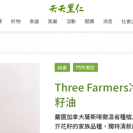
薦
好物
食譜
策展
活動
閱讀
消息
社會
里仁新訊
品牌故事
主題推薦
即食料理/糕點
地球超載日：守護地球從生活
主題活動
關注支持
媒體報導
養身保健
選擇開始
里仁七大永續行動
會員專屬
奶
里仁動態
中秋送禮推薦
沖泡麵/粥/湯
本土優先
永續飲食
保健食品
里仁為美刊
愛地球,吃蔬食就可以！
人才招募
門市資訊
惠
分店動態
超值好物特惠
熟食料理/調理包
減塑微革命
淨塑行動
養身食品/飲
產品/有機蔬果把關
產品推薦
純素
門市限定
作夥利他 加入水滴會員
產品動態
飲品
熱銷人氣產品推薦
包子饅頭/麵點
少或無添加
主食
生態保育
沙拉
中藥食材/調
點心
大事記
經典必買推薦
粽子/蘿蔔糕/年糕
友善耕作
公益支持
酵素
Three Farm
「里仁誠食市集」永續新體驗
里仁聯名卡
評延長優惠
史瓦帝尼文化節
素鬆/醬菜
支持弱勢
獲獎肯定
減塑 一起來！
理念桌布下載
籽油
甜品/冰品
綠色保育
聯名合作
綠色保育-我們的田, 牠們的家
加入會員
麵包/糕點
永續飲食
里仁「史瓦帝尼文化節」
嚴選加拿大薩斯喀徹溫省種植
湯品
芥花籽的家族品種，獨特清新
衣飾鞋包
圖書/宗教文