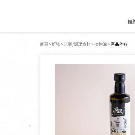
推
米麵/調理食材
好康優惠
飲品/零食
專題文章
首頁
好物
米麵/調理食材
植物油
目前頁面：
產品內容
米/麵/粉
8月新品優惠
豆漿/優格/植物
農產品與農友
豆麥雜糧種子
8月快閃商品優
果汁/醋飲/飲料
食品與廠商
植物油
中秋禮盒預購
茶/咖啡/花果茶
用品與廠商
不限類別
乾貨/素料/植物肉
7月惜福愛物
沖調飲/穀麥片
土地與生態
豆腐/天貝/豆製品
6月快閃商品-好
蜂蜜/椰奶
蔬食營養力
調味/醬料/烘焙食材
傳承經典優惠
休閒零食
生活提案
抹醬/果醬
文化好書優惠
堅果/果乾
共好行動
鮮凍蔬果
糖果/巧克力
里仁的努力
居家日用
個人清潔保養