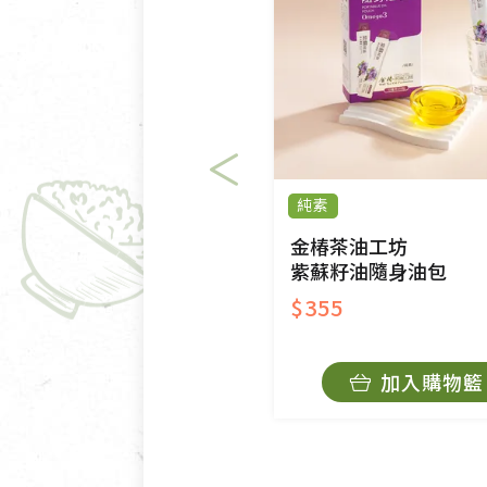
不適用七天鑑賞期商品：
以數位或電磁紀錄形式儲存之
VCD、DVD、電腦軟體，若
衣飾鞋類-如T恤，如於送達
美容保養用品、內衣褲、襪子
內衣褲、襪子、口罩個人衛生
純素
退貨。
有標示不接受退貨的優惠商品
金椿茶油工坊
紫蘇籽油隨身油包
限。
$355
訂購手抄稿退貨需知：
手抄稿進行退貨時，請務必保
加入購物籃
若未保持原包裝方式或未使用
費。
不接受退貨之手抄稿，為敬重