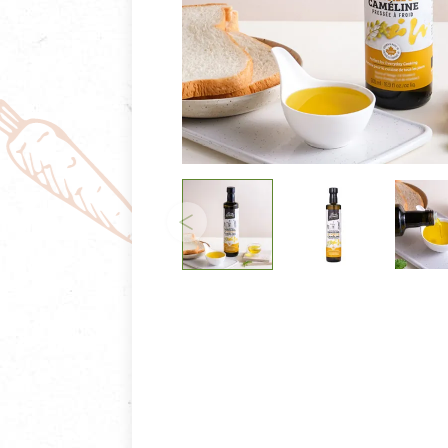
清潔/防蟲/薰香
臉部清潔/保養
餐具食器
臉部彩妝
廚房用具/家電/家飾
牙膏/牙刷/漱口
寢具織品
洗髮/潤髮/染髮
身體清潔/保養
個人用品