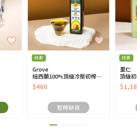
商品、易於變質或損壞之商品、以及性質上無法或不
產品瑕疵無法讀取僅接受原片換新。
後水洗或污損者。
、口罩等私人消耗性產品，一經拆封使用，恕無法
用品除商品本身有瑕疵外,依據《通訊交易解除權合理
純素
純素
與蔬菜箱，不接受退換，但若為商品本身或運送過
Grove
里仁
紐西蘭100%頂級冷壓初榨純酪梨油
頂級初
$460
$1,1
持原包裝方式及使用原箱退回。
暫時缺貨
原箱退回，導致書籍有任何折損、磨損、污損或凹
法寶故，里仁網購無法代為結緣處理等。 若需將手