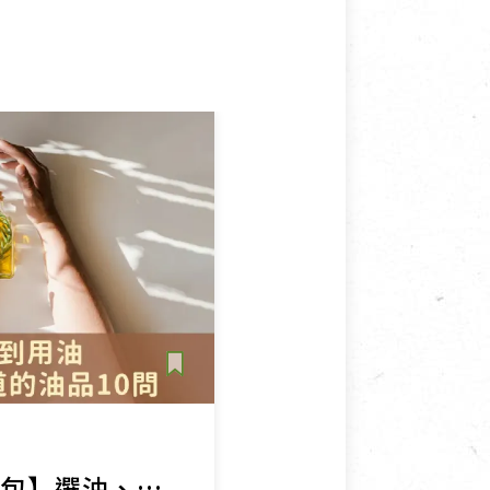
【油品知識懶人包】選油、用油、保存油的 10 個常見疑問，一次解答！