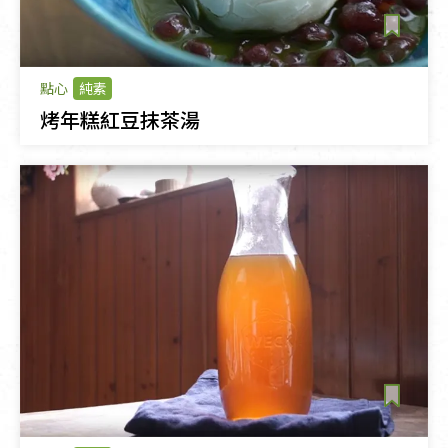
點心
純素
烤年糕紅豆抹茶湯