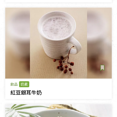
飲品
奶素
紅豆銀耳牛奶