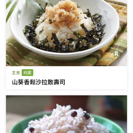
主食
純素
山葵香鬆沙拉散壽司