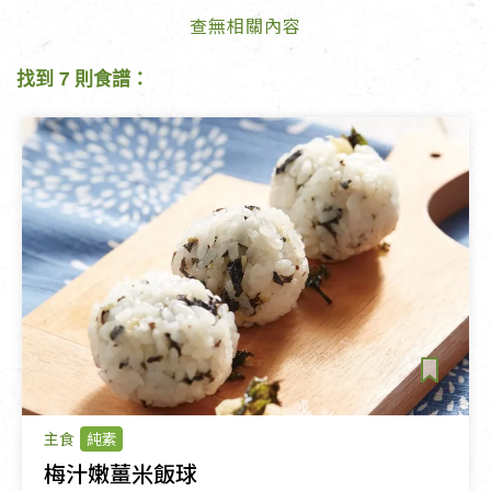
查無相關內容
找到 7 則食譜：
主食
純素
梅汁嫩薑米飯球