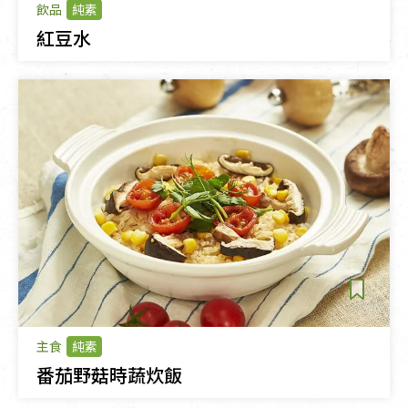
飲品
純素
紅豆水
主食
純素
番茄野菇時蔬炊飯