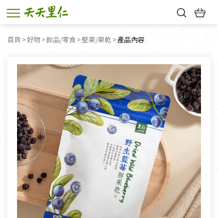
熱門搜尋：
首頁
好物
飲品/零食
堅果/果乾
目前頁面：
產品內容
親子活動
幸福節中獎名單