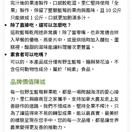
完汁後的果渣製作，口感較乾澀。里仁堅持使用「全
果」製作，保留了整顆藍莓的果肉與風味，且 10 公斤
只能做成 1 公斤，口感更加飽滿多汁。
除了直接吃，還可以怎麼吃？
這款藍莓乾用途非常廣！除了當零嘴，也非常適合拌
入早餐的優格、燕麥片中，或是烘焙時加入麵包、蛋
糕裡，酸甜的滋味能讓料理層次更豐富。
素食者可以吃嗎？
可以的。本產品成分僅有野生藍莓、糖與葵花油，不
含任何動物性成分，屬於「純素」食品。
品牌價值陳述
每一包野生藍莓鮮果乾，都是一場跨越海洋的愛心接
力。里仁與廠商豆之家攜手，支持加拿大農友走上友
善耕作的道路。我們不惜成本，堅持全果不榨汁，只
為了讓這得來不易的轉型成果，能以最真實、最美好
的樣貌呈現在您手中。您的每一次品嚐，都是讓世界
農業變得更友善的推動力。