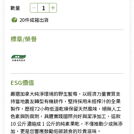
數量
20件成箱出貨
標章/榮譽
ESG價值
嚴選加拿大純淨環境的野生藍莓，以經濟力量實質支
持當地農友轉型有機耕作，堅持採用未經榨汁的全果
製作，歷經72小時低溫乾燥保留天然風味，絕無人工
色素與防腐劑，具體實踐國際共好與潔淨加工，這款
10 公斤濃縮成 1 公斤的純素果乾，不僅推動少或無添
加，更是您響應鼓勵低碳蔬食的珍貴滋味。