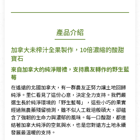
產品介紹
加拿大未榨汁全果製作，10倍濃縮的酸甜
寶石
來自加拿大的純淨贈禮，支持農友轉作的野生藍
莓
在遙遠的北國加拿大，有一群農友正努力讓土地回歸
純淨。里仁看見了這份心意，決定全力支持。我們嚴
選生長於純淨環境的「野生藍莓」，這些小巧的果實
經過無農藥殘留檢測，雖不似人工栽培般碩大，卻蘊
含了強韌的生命力與濃郁的風味。每一口酸甜，都連
結著加拿大純淨的空氣與水，也是您對遠方土地永續
發展最溫暖的支持。