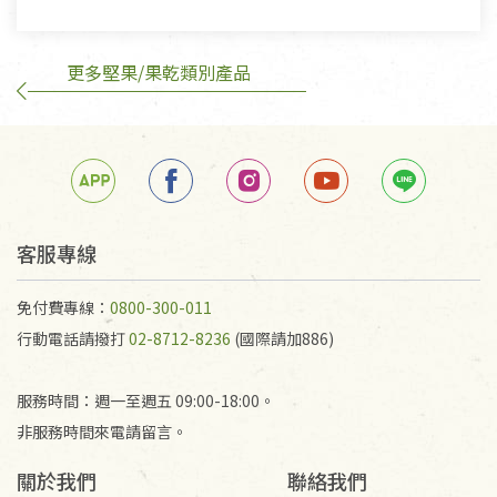
換，但若為商品本身或運送過程中所造成的瑕疵，則
不在此限。
更多堅果/果乾類別產品
訂購手抄稿退貨需知：
手抄稿進行退貨時，請務必保持原包裝方式及使用原
箱退回。
若未保持原包裝方式或未使用原箱退回，導致書籍有
任何折損、磨損、污損或凹角，將不接受退貨，也不
予以退費。
不接受退貨之手抄稿，為敬重法寶故，里仁網購無法
客服專線
代為結緣處理等。 若需將手抄稿寄還給消費者，因而
產生的運費100元/箱將由消費者負擔。
免付費專線：
0800-300-011
行動電話請撥打
02-8712-8236
(國際請加886)
服務時間：週一至週五 09:00-18:00。
非服務時間來電請留言。
關於我們
聯絡我們