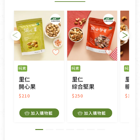
形者，除商品瑕疵以外，恕不接受退換貨.
依消保法之規定提供該商品七天免費鑑賞期(含例假
日)的服務，原則上若商品未經使用或被汙損(除商品
瑕疵)，一般皆可申請退換貨。
不適用七天鑑賞期商品：
以數位或電磁紀錄形式儲存之商品、易於變質或損壞
之商品、以及性質上無法或不適合退換之商品：如
純素
純素
純素
CD、VCD、DVD、電腦軟體，若產品瑕疵無法讀取僅
里仁
里仁
里仁
接受原片換新。
開心果
綜合堅果
糖霜
衣飾鞋類-如T恤，如於送達後水洗或污損者。
美容保養用品、內衣褲、襪子、口罩等私人消耗性產
$210
$250
$120
品，一經拆封使用，恕無法退貨。
內衣褲、襪子、口罩個人衛生用品除商品本身有瑕疵
加入購物籃
加入購物籃
外,依據《通訊交易解除權合理例外情事適用準
則》, 恕無法退貨。
有標示不接受退貨的優惠商品與蔬菜箱，不接受退