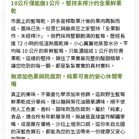
10公斤僅能做1公斤，堅持未榨汁的全果鮮果
乾
市面上的藍莓乾，許多是榨取果汁後的果肉再製而
成，風味已失。但里仁與廠商豆之家堅持「全果製
作、未經榨汁」。我們採用整顆飽滿的藍莓，歷經長
達 72 小時的低溫熱風乾燥，小心翼翼地蒸發水分。平
均每 10 公斤的新鮮藍莓，只能濃縮成 1 公斤的珍貴
果乾。這樣的堅持，鎖住了果實最完整的酸甜精華，
讓您吃到的每一顆，都是紮紮實實的真材實料。
無添加色素與防腐劑，純素可食的安心休閒零
嘴
真正的美味，不需要化學添加來修飾。這款野生藍莓
鮮果乾成分單純，僅以糖與葵花油簡單調味，絕不使
用人工色素、香料、甜味劑及防腐劑。屬於「純素」
食品，適合所有年齡層享用。無論是直接當作解饞零
嘴，或是撒在優格、沙拉上增添口感，這份來自北國
的深藍色寶石，都能為您的生活帶來一份健康又安心
的甜蜜。