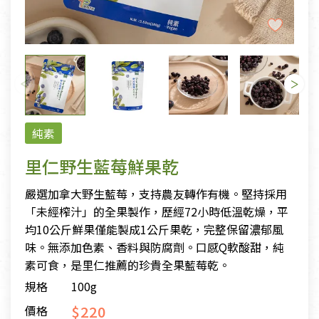
純素
里仁野生藍莓鮮果乾
嚴選加拿大野生藍莓，支持農友轉作有機。堅持採用
「未經榨汁」的全果製作，歷經72小時低溫乾燥，平
均10公斤鮮果僅能製成1公斤果乾，完整保留濃郁風
味。無添加色素、香料與防腐劑。口感Q軟酸甜，純
素可食，是里仁推薦的珍貴全果藍莓乾。
規格
100g
$220
價格