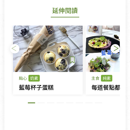
延伸閱讀
點心
奶素
主食
純素
藍莓杯子蛋糕