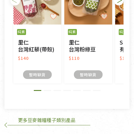
不適用七天鑑賞期商品：
以數位或電磁紀錄形式儲存之商品、易於變質或損壞
之商品、以及性質上無法或不適合退換之商品：如
純素
純素
純素
CD、VCD、DVD、電腦軟體，若產品瑕疵無法讀取僅
里仁
里仁
Spra
接受原片換新。
台灣紅藜(帶殼)
台灣粉綠豆
有機
衣飾鞋類-如T恤，如於送達後水洗或污損者。
美容保養用品、內衣褲、襪子、口罩等私人消耗性產
$140
$110
$185
品，一經拆封使用，恕無法退貨。
內衣褲、襪子、口罩個人衛生用品除商品本身有瑕疵
暫時缺貨
暫時缺貨
外,依據《通訊交易解除權合理例外情事適用準
則》, 恕無法退貨。
有標示不接受退貨的優惠商品與蔬菜箱，不接受退
換，但若為商品本身或運送過程中所造成的瑕疵，則
不在此限。
更多豆麥雜糧種子類別產品
訂購手抄稿退貨需知：
手抄稿進行退貨時，請務必保持原包裝方式及使用原