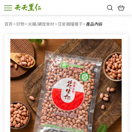
熱門搜尋：
首頁
好物
米麵/調理食材
豆麥雜糧種子
目前頁面：
產品內容
親子活動
幸福節中獎名單