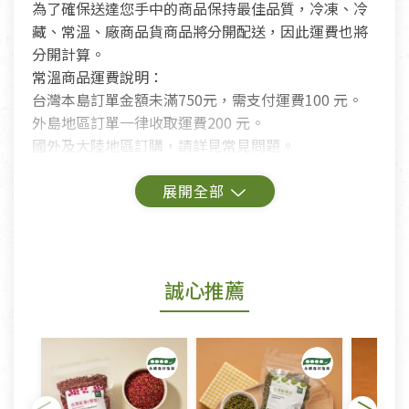
為了確保送達您手中的商品保持最佳品質，冷凍、冷
藏、常溫、廠商品貨商品將分開配送，因此運費也將
分開計算。
常溫商品運費說明：
台灣本島訂單金額未滿750元，需支付運費100 元。
外島地區訂單一律收取運費200 元。
國外及大陸地區訂購，請詳見常見問題。
鑑賞期商品說明：
商品包裝外觀樣式色澤以實際出貨為準。
若商品發生新品瑕疵，可申請更換新品。
誠心推薦
若您購買的商品有下列「不適用七天鑑賞期商品」情
形者，除商品瑕疵以外，恕不接受退換貨.
依消保法之規定提供該商品七天免費鑑賞期(含例假
日)的服務，原則上若商品未經使用或被汙損(除商品
瑕疵)，一般皆可申請退換貨。