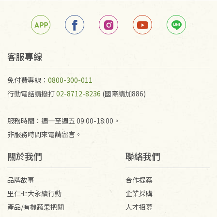
箱退回。
若未保持原包裝方式或未使用原箱退回，導致書籍有
任何折損、磨損、污損或凹角，將不接受退貨，也不
予以退費。
不接受退貨之手抄稿，為敬重法寶故，里仁網購無法
客服專線
代為結緣處理等。 若需將手抄稿寄還給消費者，因而
產生的運費100元/箱將由消費者負擔。
免付費專線：
0800-300-011
行動電話請撥打
02-8712-8236
(國際請加886)
服務時間：週一至週五 09:00-18:00。
非服務時間來電請留言。
關於我們
聯絡我們
品牌故事
合作提案
里仁七大永續行動
企業採購
產品/有機蔬果把關
人才招募