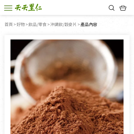
熱門搜尋：
首頁
好物
飲品/零食
沖調飲/穀麥片
目前頁面：
產品內容
親子活動
幸福節中獎名單