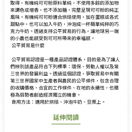
取得，有機純可可粉原料單純，不使用多餘的添加物
來調色或增香，也不添加糖，完整呈現可可粉的純正
風味。有機純可可粉適合烘焙使用，加在蛋糕或各式
甜點中，也可以加入牛奶，沖泡成一杯簡單純粹的巧
克力牛奶。透過支持公平貿易的行為，讓地球另一端
的小農也能感受到可可所帶來的幸福感。
​ 公平貿易是什麼
​
​ 公平貿易認證是一種產品認證體系，目的是為了讓人
們辨別該產品符合下列標準：環保、勞動人權以及第
三世界的發展利益。透過這個認證，爭取貿易中有關
第三世界國家中生產者與農民的公平條件，包含合理
的收購價格、合宜的工作條件、在地的永續性，也積
極為弱勢者創造經濟獨立的機會。
​ 食用方法：適用於烘焙、沖泡牛奶、豆漿上。
延伸閱讀