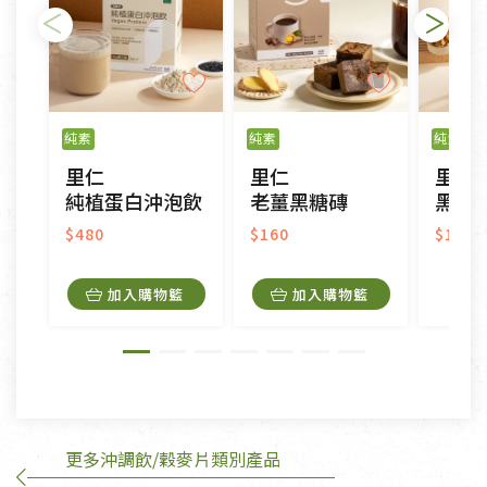
不適用七天鑑賞期商品：
以數位或電磁紀錄形式儲存之商品、易於變質或損壞
之商品、以及性質上無法或不適合退換之商品：如
純素
純素
純素
CD、VCD、DVD、電腦軟體，若產品瑕疵無法讀取僅
里仁
里仁
里仁
接受原片換新。
純植蛋白沖泡飲
老薑黑糖磚
黑米核
衣飾鞋類-如T恤，如於送達後水洗或污損者。
美容保養用品、內衣褲、襪子、口罩等私人消耗性產
$480
$160
$190
品，一經拆封使用，恕無法退貨。
內衣褲、襪子、口罩個人衛生用品除商品本身有瑕疵
加入購物籃
加入購物籃
外,依據《通訊交易解除權合理例外情事適用準
則》, 恕無法退貨。
有標示不接受退貨的優惠商品與蔬菜箱，不接受退
換，但若為商品本身或運送過程中所造成的瑕疵，則
不在此限。
更多沖調飲/穀麥片類別產品
訂購手抄稿退貨需知：