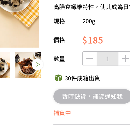
高膳食纖維特性，使其成為日
女裝
佛儒書籍
規格
200g
女內著居家
廣論/備覽手
水
男裝
敬經帛/書套
$185
男內著居家
影音/圖書
價格
毛巾/浴巾/手帕
文具禮品/禮
鞋襪
燈/燃燈油
數量
帽/口罩/配件/包包
香
嬰幼/兒童
供具/修持用
30件成箱出貨
居士服
暫時缺貨，補貨通知我
補貨中