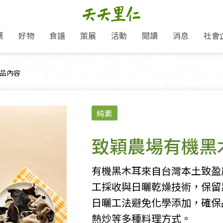
薦
好物
食譜
策展
活動
閱讀
消息
社會
里仁新訊
品牌故事
主題推薦
即食料理/糕點
地球超載日：守護地球從生活
主題活動
關注支持
媒體報導
養身保健
前頁面：
品內容
選擇開始
里仁七大永續行動
會員專屬
奶
里仁動態
中秋送禮推薦
沖泡麵/粥/湯
本土優先
永續飲食
保健食品
里仁為美刊
愛地球,吃蔬食就可以！
人才招募
門市資訊
惠
分店動態
超值好物特惠
熟食料理/調理包
減塑微革命
淨塑行動
養身食品/飲
產品/有機蔬果把關
產品推薦
純素
作夥利他 加入水滴會員
產品動態
飲品
熱銷人氣產品推薦
包子饅頭/麵點
少或無添加
主食
生態保育
沙拉
中藥食材/調
點心
大事記
經典必買推薦
粽子/蘿蔔糕/年糕
友善耕作
公益支持
酵素
致穎農場有機黑
「里仁誠食市集」永續新體驗
里仁聯名卡
評延長優惠
史瓦帝尼文化節
素鬆/醬菜
支持弱勢
獲獎肯定
減塑 一起來！
理念桌布下載
甜品/冰品
綠色保育
聯名合作
有機黑木耳來自台灣本土致盈
綠色保育-我們的田, 牠們的家
加入會員
麵包/糕點
永續飲食
工採收與日曬乾燥技術，保留
里仁「史瓦帝尼文化節」
湯品
日曬工法避免化學添加，確保
熱炒等多種料理方式。
衣飾鞋包
圖書/宗教文