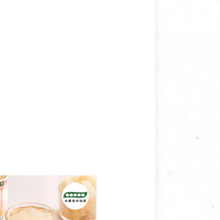
接受退換貨.
使用或被汙損(除商品瑕疵)，