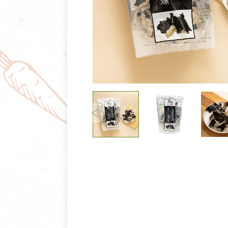
清潔/防蟲/薰香
臉部清潔/保養
餐具食器
臉部彩妝
廚房用具/家電/家飾
牙膏/牙刷/漱口
寢具織品
洗髮/潤髮/染髮
身體清潔/保養
個人用品