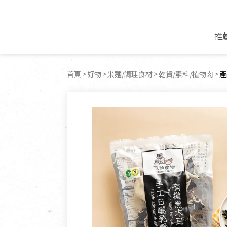
推
米麵/調理食材
好康優惠
飲品/零食
專題文章
首頁
好物
米麵/調理食材
乾貨/素料/植物肉
目
產
米/麵/粉
8月新品優惠
豆漿/優格/植物
農產品與農友
豆麥雜糧種子
8月快閃商品優
果汁/醋飲/飲料
食品與廠商
植物油
中秋禮盒預購
茶/咖啡/花果茶
用品與廠商
不限類別
乾貨/素料/植物肉
7月惜福愛物
沖調飲/穀麥片
土地與生態
豆腐/天貝/豆製品
6月快閃商品-好
蜂蜜/椰奶
蔬食營養力
調味/醬料/烘焙食材
傳承經典優惠
休閒零食
生活提案
抹醬/果醬
文化好書優惠
堅果/果乾
共好行動
鮮凍蔬果
糖果/巧克力
里仁的努力
居家日用
個人清潔保養