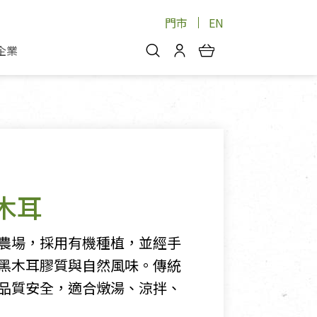
門市
EN
企業
你好，歡迎光臨！
安心蔬果
會員中心
蔬果箱/禮盒
物
我的優惠券
品
芽菜/菇
理包
醬料
消費紀錄查詢
木耳
個人資料管理
產品追蹤
農場，採用有機種植，並經手
好文收藏
黑木耳膠質與自然風味。傳統
登入/註冊
品質安全，適合燉湯、涼拌、
物
寵物專區