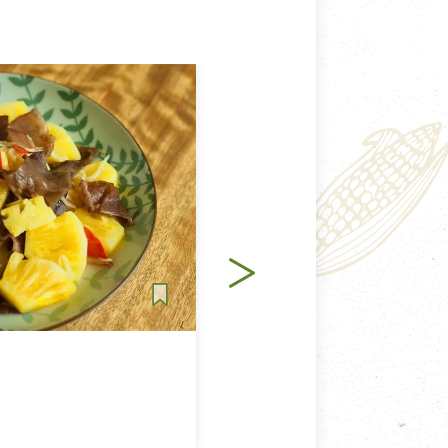
沙拉
純素
麻油當歸拌木耳