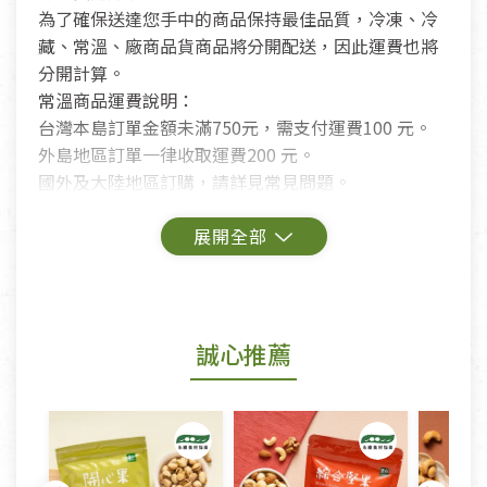
為了確保送達您手中的商品保持最佳品質，冷凍、冷
藏、常溫、廠商品貨商品將分開配送，因此運費也將
分開計算。
常溫商品運費說明：
台灣本島訂單金額未滿750元，需支付運費100 元。
外島地區訂單一律收取運費200 元。
國外及大陸地區訂購，請詳見常見問題。
鑑賞期商品說明：
商品包裝外觀樣式色澤以實際出貨為準。
若商品發生新品瑕疵，可申請更換新品。
誠心推薦
若您購買的商品有下列「不適用七天鑑賞期商品」情
形者，除商品瑕疵以外，恕不接受退換貨.
依消保法之規定提供該商品七天免費鑑賞期(含例假
日)的服務，原則上若商品未經使用或被汙損(除商品
瑕疵)，一般皆可申請退換貨。