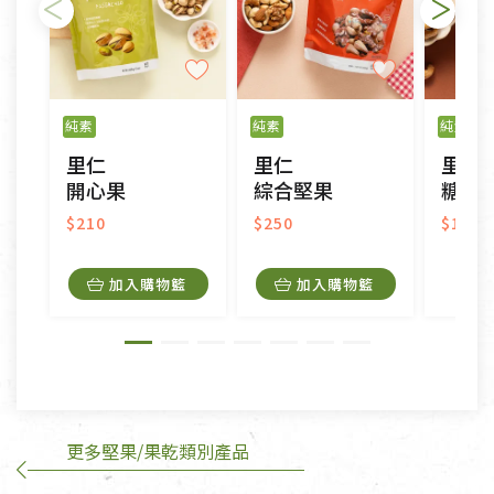
不適用七天鑑賞期商品：
以數位或電磁紀錄形式儲存之商品、易於變質或損壞
之商品、以及性質上無法或不適合退換之商品：如
純素
純素
純素
CD、VCD、DVD、電腦軟體，若產品瑕疵無法讀取僅
里仁
里仁
里仁
接受原片換新。
開心果
綜合堅果
糖霜
衣飾鞋類-如T恤，如於送達後水洗或污損者。
美容保養用品、內衣褲、襪子、口罩等私人消耗性產
$210
$250
$120
品，一經拆封使用，恕無法退貨。
內衣褲、襪子、口罩個人衛生用品除商品本身有瑕疵
加入購物籃
加入購物籃
外,依據《通訊交易解除權合理例外情事適用準
則》, 恕無法退貨。
有標示不接受退貨的優惠商品與蔬菜箱，不接受退
換，但若為商品本身或運送過程中所造成的瑕疵，則
不在此限。
更多堅果/果乾類別產品
訂購手抄稿退貨需知：
手抄稿進行退貨時，請務必保持原包裝方式及使用原