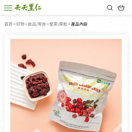
熱門搜尋：
首頁
好物
飲品/零食
堅果/果乾
目前頁面：
產品內容
親子活動
幸福節中獎名單