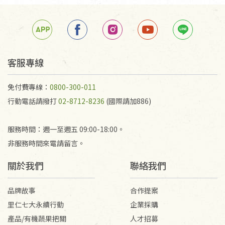
箱退回。
若未保持原包裝方式或未使用原箱退回，導致書籍有
任何折損、磨損、污損或凹角，將不接受退貨，也不
予以退費。
不接受退貨之手抄稿，為敬重法寶故，里仁網購無法
客服專線
代為結緣處理等。 若需將手抄稿寄還給消費者，因而
產生的運費100元/箱將由消費者負擔。
免付費專線：
0800-300-011
行動電話請撥打
02-8712-8236
(國際請加886)
服務時間：週一至週五 09:00-18:00。
非服務時間來電請留言。
關於我們
聯絡我們
品牌故事
合作提案
里仁七大永續行動
企業採購
產品/有機蔬果把關
人才招募