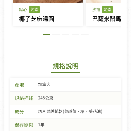
點心
純素
沙拉
奶素
椰子芝麻湯圓
巴薩米醋馬鈴
規格說明
產地
加拿大
規格描述
245公克
成分
切片蔓越葡乾(蔓越莓、糖、葵花油)
保存期限
1年