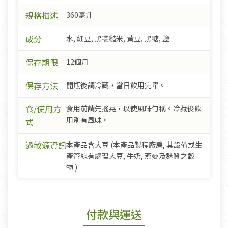
規格描述
360毫升
成分
水, 紅豆, 黑糯糙米, 黃豆, 黑糖, 鹽
保存期限
12個月
保存方法
開瓶後請冷藏，當日飲用完畢。
食/使用方
食用前請先搖晃，以使風味勻稱。冷藏後飲
用別有風味。
式
過敏源資訊
本產品含大豆 (本產品製程廠房, 其設備或生
產管線有處理大豆, 牛奶, 燕麥及麩質之穀
物.)
付款與運送