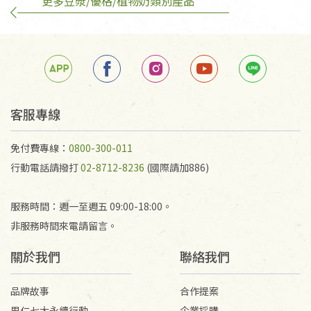
更多豆漿/優格/植物奶類別產品
訂購手抄稿退貨需知：
手抄稿進行退貨時，請務必保持原包裝方式及使用原
箱退回。
若未保持原包裝方式或未使用原箱退回，導致書籍有
任何折損、磨損、污損或凹角，將不接受退貨，也不
予以退費。
不接受退貨之手抄稿，為敬重法寶故，里仁網購無法
客服專線
代為結緣處理等。 若需將手抄稿寄還給消費者，因而
產生的運費100元/箱將由消費者負擔。
免付費專線：
0800-300-011
行動電話請撥打
02-8712-8236
(國際請加886)
服務時間：週一至週五 09:00-18:00。
非服務時間來電請留言。
關於我們
聯絡我們
品牌故事
合作提案
里仁七大永續行動
企業採購