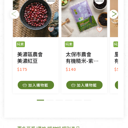
瑕疵)，一般皆可申請退換貨。
不適用七天鑑賞期商品：
以數位或電磁紀錄形式儲存之商品、易於變質或損壞
之商品、以及性質上無法或不適合退換之商品：如
純素
純素
純素
CD、VCD、DVD、電腦軟體，若產品瑕疵無法讀取僅
美濃區農會
太保市農會
里仁
接受原片換新。
美濃紅豆
有機糙米-紫晶香糯
有機
衣飾鞋類-如T恤，如於送達後水洗或污損者。
美容保養用品、內衣褲、襪子、口罩等私人消耗性產
$175
$140
$50
品，一經拆封使用，恕無法退貨。
內衣褲、襪子、口罩個人衛生用品除商品本身有瑕疵
加入購物籃
加入購物籃
外,依據《通訊交易解除權合理例外情事適用準
則》, 恕無法退貨。
有標示不接受退貨的優惠商品與蔬菜箱，不接受退
換，但若為商品本身或運送過程中所造成的瑕疵，則
不在此限。