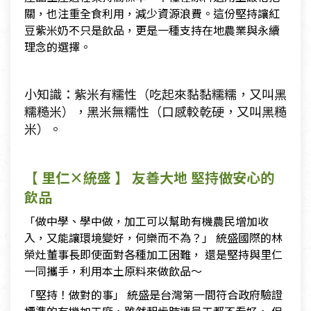
關，也注重全食利用，減少資源浪費。這份堅持讓紅
豆紫米奶不只是飲品，更是一種支持在地農業與永續
理念的選擇。
小知識：紫米有糯性（吃起來黏黏糯糯，又叫黑
糯糙米），黑米無糯性（口感較乾硬，又叫黑糙
米）。
【 里仁×統盛 】 友善大地 堅持做安心的
飲品
「做中學、學中做，加工可以幫助有機農民增加收
入，又能讓環境變好，何樂而不為？」 統盛國際的林
榮灶董事長即使面對各種加工困難， 還是堅持與里仁
一同攜手，利用本土原料來做飲品～
「堅持！做對的事」 統盛是台灣第一間符合政府驗證