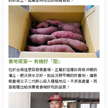
的砂質土，延續金時地瓜的高雅香氣。
養地擺第一 有機好『甜』
位於台南佳里區慈根農場，正屬於這種砂頁新沖積的
壤土，肥沃排水又好。如此沃野平疇的好農地，讓慈
根農場父子二代醉心投入種植地瓜。不求高產量，而
是栽種出給消費者會喊好吃的品質！