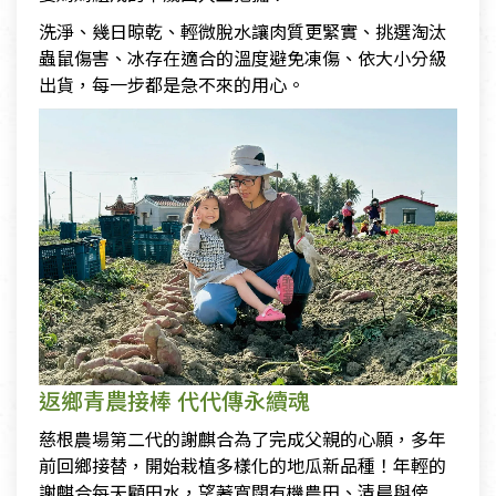
洗淨、幾日晾乾、輕微脫水讓肉質更緊實、挑選淘汰
蟲鼠傷害、冰存在適合的溫度避免凍傷、依大小分級
出貨，每一步都是急不來的用心。
返鄉青農接棒 代代傳永續魂
慈根農場第二代的謝麒合為了完成父親的心願，多年
前回鄉接替，開始栽植多樣化的地瓜新品種！年輕的
謝麒合每天顧田水，望著寬闊有機農田、清晨與傍