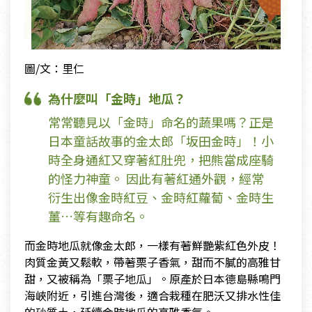
圖/文：里仁
為什麼叫「金時」地瓜？
常常聽見以「金時」命名的蔬果嗎？正是
日本童話故事的金太郎「坂田金時」！小
時全身通紅又穿著紅肚兜，把熊當成座騎
的怪力神童。 因此有著紅通外觀，經常
衍生出像金時紅豆、金時紅蘿蔔、金時生
薑…等有趣命名。
而金時地瓜就像金太郎，一樣有著鮮艷紫紅色外皮！
肉質金黃又鬆軟，帶著栗子香氣，甜而不膩的高雅甘
甜，又被稱為「栗子地瓜」。原產於日本德島縣鳴門
海峽附近，引進台灣後，適合栽種在肥沃又排水性佳