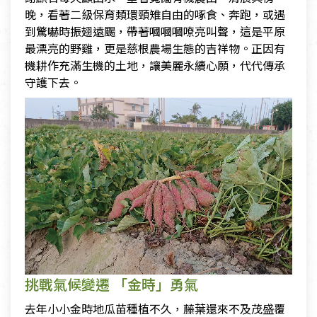
晚，看著二級保育類環頸雉自由的啄食、奔跑，或遇
到驚嚇時振翅遠颺，帶著嘓嘓嘓嘹亮叫聲，這是平原
最漂亮的野雞，更是慈根農場生態的吉祥物。正因有
機耕作充滿生機的土地，讓美麗永續心願，代代傳承
守護下去。
挑戰氣候變遷 「金時」勇氣
去年小小金時地瓜苗種植不久，藤葉還來不及茂盛覆