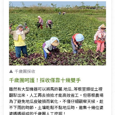
千歲團採收
千歲團呵護！採收僅靠十幾雙手
雖然有大型機器可以將馬鈴薯.地瓜..等根莖類從土裡
翻犁出來，人工再去撿拾才能高效省工。但慈根農場
為了避免地瓜皮破損而氧化，不僅仔細觀察天候，趁
不下雨的時節，土壤乾鬆不黏地瓜時，邀集十幾位婆
婆媽媽組成的千歲團人工挖掘！