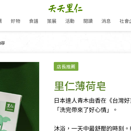
薦
好物
食譜
策展
活動
閱讀
消息
社會
里仁新訊
品牌故事
主題推薦
即食料理/糕點
地球超載日：守護地球從生活
主題活動
關注支持
媒體報導
養身保健
頁面：
內容
選擇開始
里仁七大永續行動
會員專屬
奶
里仁動態
中秋送禮推薦
沖泡麵/粥/湯
本土優先
永續飲食
保健食品
里仁為美刊
愛地球,吃蔬食就可以！
人才招募
門市資訊
惠
分店動態
超值好物特惠
熟食料理/調理包
減塑微革命
淨塑行動
養身食品/飲
產品/有機蔬果把關
產品推薦
店長推薦
作夥利他 加入水滴會員
產品動態
飲品
熱銷人氣產品推薦
包子饅頭/麵點
少或無添加
主食
生態保育
沙拉
中藥食材/調
點心
大事記
經典必買推薦
粽子/蘿蔔糕/年糕
友善耕作
公益支持
酵素
里仁薄荷皂
「里仁誠食市集」永續新體驗
里仁聯名卡
評延長優惠
史瓦帝尼文化節
素鬆/醬菜
支持弱勢
獲獎肯定
減塑 一起來！
理念桌布下載
甜品/冰品
綠色保育
聯名合作
日本達人青木由香在《台灣好
綠色保育-我們的田, 牠們的家
加入會員
麵包/糕點
永續飲食
「洗完帶來了好心情」。
里仁「史瓦帝尼文化節」
湯品
沐浴，一天中最舒壓的時刻。
衣飾鞋包
圖書/宗教文