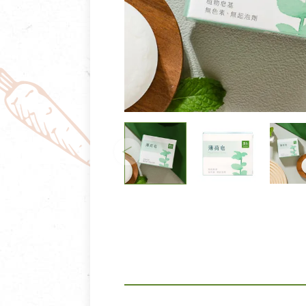
清潔/防蟲/薰香
臉部清潔/保養
餐具食器
臉部彩妝
廚房用具/家電/家飾
牙膏/牙刷/漱口
寢具織品
洗髮/潤髮/染髮
身體清潔/保養
個人用品