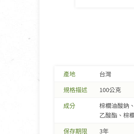
產地
台灣
規格描述
100公克
成分
棕櫚油酸鈉
乙酸酯、棕
保存期限
3年