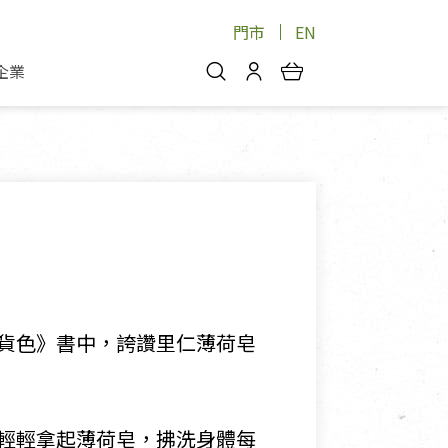
門市
EN
企業
你好，歡迎光臨！
安心蔬果
會員中心
蔬果箱/禮盒
物
我的優惠券
品
芽菜/菇
理包
醬料
消費紀錄查詢
個人資料管理
產品追蹤
貨色》書中，誇讚里仁薄荷皂
好文收藏
登入/註冊
輕輕拿起薄荷皂，拂洗身體每
物
寵物專區