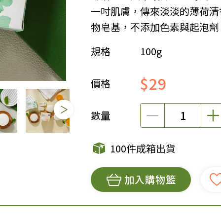
一吋肌膚，傳來淡淡的薄荷清
女裝
佛儒書籍
物皂基，不添加色素與起泡劑
女內著居家
廣論/備覽手
水
男裝
敬經帛/書套
規格
100g
男內著居家
影音/圖書
$29
毛巾/浴巾/手帕
文具禮品/禮
價格
鞋襪
燈/燃燈油
帽/口罩/配件/包包
香
數量
嬰幼/兒童
供具/修持用
居士服
100件成箱出貨
加入購物籃