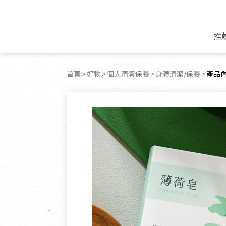
推
米麵/調理食材
好康優惠
飲品/零食
專題文章
首頁
好物
個人清潔保養
身體清潔/保養
目前
產品
米/麵/粉
8月新品優惠
豆漿/優格/植物
農產品與農友
豆麥雜糧種子
8月快閃商品優
果汁/醋飲/飲料
食品與廠商
植物油
中秋禮盒預購
茶/咖啡/花果茶
用品與廠商
不限類別
乾貨/素料/植物肉
7月惜福愛物
沖調飲/穀麥片
土地與生態
豆腐/天貝/豆製品
6月快閃商品-好
蜂蜜/椰奶
蔬食營養力
調味/醬料/烘焙食材
傳承經典優惠
休閒零食
生活提案
抹醬/果醬
文化好書優惠
堅果/果乾
共好行動
鮮凍蔬果
糖果/巧克力
里仁的努力
居家日用
個人清潔保養