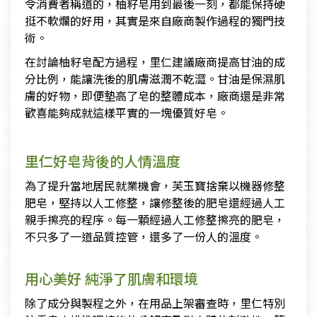
令消費者稱道的，柚籽皂用到最後一刻，都能保持硬
挺不軟爛的好用，其實是來自廠商製作過程的獨門技
術。
在討論柚籽皂配方過程，里仁建議廠商提高甘油的成
分比例，能讓洗後的肌膚滋潤不乾澀。甘油是保濕肌
膚的好物，即便墊高了皂的整體成本，廠商還是非常
歡喜能夠成就這樣平實的一塊優質好皂。
里仁好皂背後的人情溫度
為了提升當地居民就業機會，芙玉寶捨棄以機器修整
肥皂，堅持以人工修整，讓修整後的肥皂還經過人工
親手擦亮的程序。每一顆經過人工修整擦亮的肥皂，
不只多了一道品質控管，還多了一份人的溫度。
用心美好 純淨了肌膚和環境
除了成分與製程之外，在用品上架審查時，里仁特別