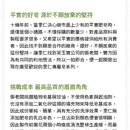
平實的好皂 源於不願放棄的堅持
十幾年前，當里仁決心做市面上少有的平實肥皂時，
還僅是個小通路。不僅採購的數量少、對產品原料與
製程要求很多，又希望以平實的價格提供給所有消費
者，因此找不到願意合作的廠商。還好，不願放棄的
這份堅持，讓里仁找到芙玉寶公司的張老闆。雙方因
為有共同的利他想法，所以一拍即合，便一起開發出
現在廣受歡迎的里仁專屬皂系列。
挑戰成本 最高品質的眉眉角角
張老闆挑選植物皂基與甘油，不使用色素與起泡劑，
也沒有添加二氧化矽這類的填充物來降低皂基成本，
因此成份單純、簡單，具有充分的洗淨效果。里仁無
添加肥皂的乳白本色，一旦沾染到顏色便會很明顯，
因此製作前需花兩個小時徹底清洗整條生產線。而最