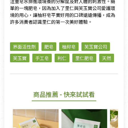
注重皂水排進環境後的分解度及對人體的刺激性。簡
單的一塊肥皂，因為加入了里仁與芙玉寶公司愛護環
境的用心，讓柚籽皂平實好用的口碑遠遠傳播，成為
許多消費者認識里仁的第一次美好體驗。
界面活性劑
肥皂
柚籽皂
芙玉寶公司
芙玉寶
手工皂
利仁
里仁肥皂
天然
商品推薦
- 快來試試看