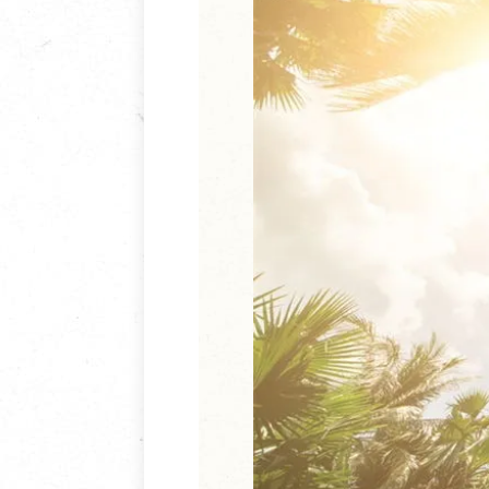
清潔/防蟲/薰香
臉部清潔/保養
餐具食器
臉部彩妝
廚房用具/家電/家飾
牙膏/牙刷/漱口
寢具織品
洗髮/潤髮/染髮
身體清潔/保養
個人用品