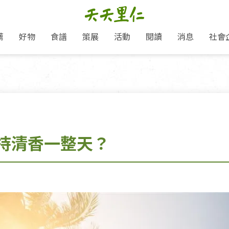
薦
好物
食譜
策展
活動
閱讀
消息
社會
里仁新訊
品牌故事
主題推薦
即食料理/糕點
愛地球,吃蔬食就可以！
主題活動
關注支持
媒體報導
養身保健
里仁七大永續行動
作夥利他 加入水滴會員
會員專屬
奶
里仁動態
中秋送禮推薦
沖泡麵/粥/湯
本土優先
永續飲食
保健食品
里仁為美刊
人才招募
門市資訊
惠
分店動態
超值好物特惠
熟食料理/調理包
減塑微革命
淨塑行動
養身食品/飲
產品/有機蔬果把關
「里仁誠食市集」永續新體驗
產品推薦
產品動態
飲品
熱銷人氣產品推薦
包子饅頭/麵點
少或無添加
主食
生態保育
沙拉
中藥食材/調
點心
大事記
減塑 一起來！
持清香一整天？
經典必買推薦
粽子/蘿蔔糕/年糕
友善耕作
公益支持
酵素
里仁聯名卡
綠色保育-我們的田, 牠們的家
評延長優惠
史瓦帝尼文化節
素鬆/醬菜
支持弱勢
獲獎肯定
理念桌布下載
里仁「史瓦帝尼文化節」
甜品/冰品
綠色保育
聯名合作
加入會員
麵包/糕點
永續飲食
湯品
衣飾鞋包
圖書/宗教文