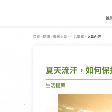
推
米麵/調理食材
好康優惠
飲品/零食
專題文章
首頁
閱讀
專題文章
生活提案
目前頁面：
文章內容
米/麵/粉
8月新品優惠
豆漿/優格/植物
農產品與農友
豆麥雜糧種子
8月快閃商品優
果汁/醋飲/飲料
食品與廠商
植物油
中秋禮盒預購
茶/咖啡/花果茶
用品與廠商
不限類別
夏天流汗，如何保
乾貨/素料/植物肉
7月惜福愛物
沖調飲/穀麥片
土地與生態
豆腐/天貝/豆製品
6月快閃商品-好
蜂蜜/椰奶
蔬食營養力
調味/醬料/烘焙食材
傳承經典優惠
休閒零食
生活提案
生活提案
抹醬/果醬
文化好書優惠
堅果/果乾
共好行動
鮮凍蔬果
糖果/巧克力
里仁的努力
居家日用
個人清潔保養