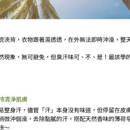
流浹背，衣物跟著濕透透，在外無法即時沖澡，整
然現象，無可避免，但臭汗味可、不、是！最該學
維持清淨肌膚
易整身汗，儘管「汗」本身沒有味道，但停留在皮
稍微沖個澡，去除黏膩的汗，搭配天然香味的薄荷
快～