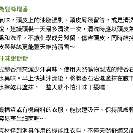
油為髮絲增香
氣味，頭皮上的油脂過剩、頭皮屑殘留等，或是清
說，建議頭髮一天最多清洗一次，清洗時應以頭皮
溫和洗淨，不讓化學成分殘留、傷害頭皮，同時維
皮與髮絲更能整天維持清香～
和汗味說掰掰
式體香劑來減少汗臭味。使用天然礦物製成的體香
水異味。早上快速沖澡後，將體香石沾濕塗抹在腋
水擦乾再塗抹，一整天就不怕汗味干擾囉！
機棉質或有機麻料的衣服，能快速吸汗、保持肌膚
容易孳生細菌喔～
質材達到消臭作用的機能性衣料，不僅天然舒適又