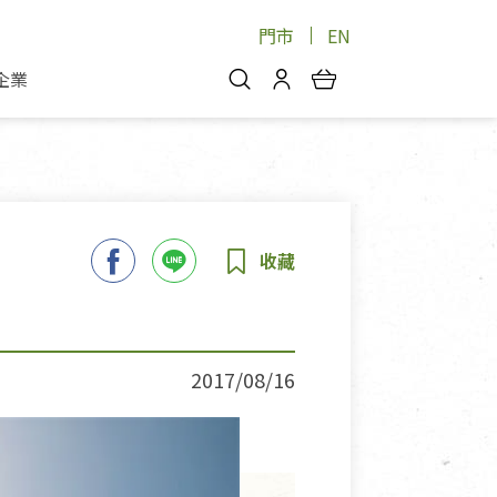
門市
EN
企業
你好，歡迎光臨！
安心蔬果
會員中心
蔬果箱/禮盒
物
我的優惠券
品
芽菜/菇
理包
醬料
消費紀錄查詢
個人資料管理
產品追蹤
2017/08/16
好文收藏
登入/註冊
物
寵物專區