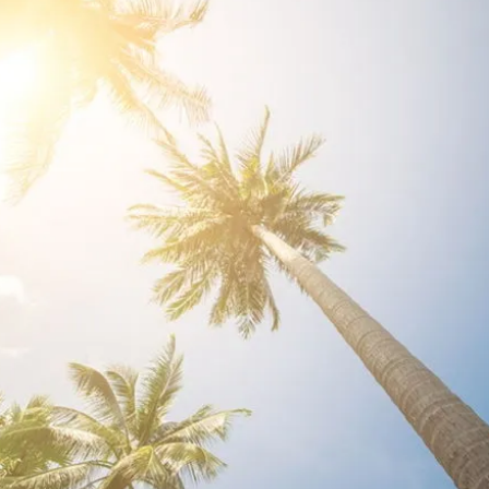
女裝
佛儒書籍
女內著居家
廣論/備覽手
水
男裝
敬經帛/書套
男內著居家
影音/圖書
毛巾/浴巾/手帕
文具禮品/禮
鞋襪
燈/燃燈油
帽/口罩/配件/包包
香
嬰幼/兒童
供具/修持用
居士服