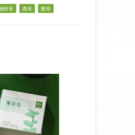
柚籽皂
香皂
肥皂