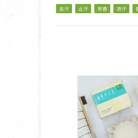
去汗
止汗
芳香
流汗