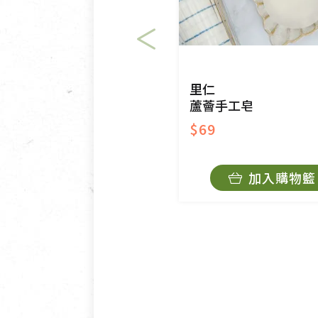
里仁
蘆薈手工皂
$69
加入購物籃