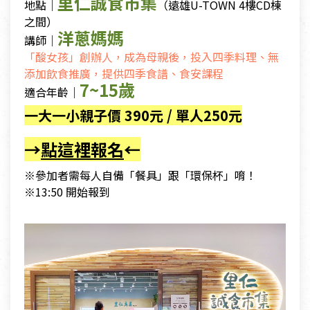
里仁誠食市集
地點｜
（遠雄U-TOWN 4樓CD棟
之間）
洋蔥媽媽
講師｜
「酸女孩」創辦人，成為母親後，投入四季料理、無
添加飲食推廣，提供四季食譜、食安課程
7~15歲
適合年齡｜
一大一小親子價 390元 / 單人250元
→
點這裡報名
←
※參加者需每人自備「餐具」跟「環保杯」唷！
※13:50 開始報到