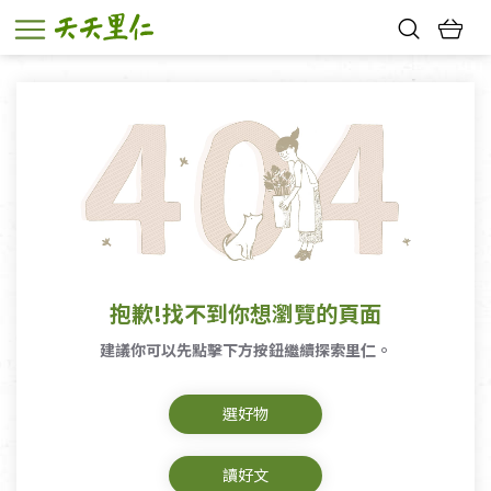
熱門搜尋：
親子活動
幸福節中獎名單
抱歉!找不到你想瀏覽的頁面
建議你可以先點擊下方按鈕繼續探索里仁。
選好物
讀好文