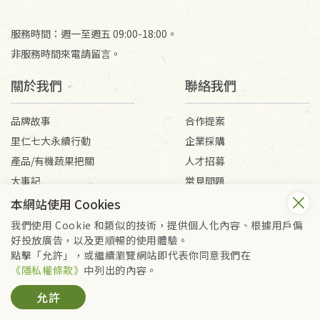
服務時間：週一至週五 09:00-18:00。
非服務時間來電請留言。
關於我們
聯絡我們
品牌故事
合作提案
里仁七大永續行動
企業採購
產品/有機蔬果把關
人才招募
大事記
常見問題
媒體報導
客服信箱
本網站使用 Cookies
我們使用 Cookie 和類似的技術，提供個人化內容、根據用戶偏
好投放廣告，以及更順暢的使用體驗。
會員服務條款
隱私權政策
點擊「允許」，或繼續瀏覽網站即代表你同意我們在
Copyright © 2026 里仁事業股份有限公司(統編：16301262) /
《隱私權條款》
中列出的內容。
里仁網購股份有限公司(統編：25149752)
允許
All Rights Reserved.