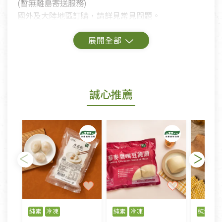
(暫無離島寄送服務)
國外及大陸地區訂購，請詳見常見問題。
鑑賞期商品說明：
商品包裝外觀樣式色澤以實際出貨為準。
若商品發生新品瑕疵，可申請更換新品。
誠心推薦
若您購買的商品有下列「不適用七天鑑賞期商品」情
形者，除商品瑕疵以外，恕不接受退換貨.
依消保法之規定提供該商品七天免費鑑賞期(含例假
日)的服務，原則上若商品未經使用或被汙損(除商品
瑕疵)，一般皆可申請退換貨。
不適用七天鑑賞期商品：
以數位或電磁紀錄形式儲存之商品、易於變質或損壞
之商品、以及性質上無法或不適合退換之商品：如
純素
冷凍
純素
冷凍
純素
冷
CD、VCD、DVD、電腦軟體，若產品瑕疵無法讀取僅