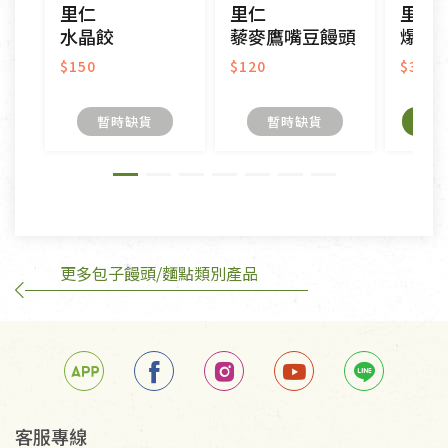
里仁
里仁
里仁
接受原片換新。
水晶餃
藜麥鷹嘴豆饅頭
爆汁
衣飾鞋類-如T恤，如於送達後水洗或污損者。
美容保養用品、內衣褲、襪子、口罩等私人消耗性產
$150
$120
$380
品，一經拆封使用，恕無法退貨。
內衣褲、襪子、口罩個人衛生用品除商品本身有瑕疵
暫時缺貨
暫時缺貨
外,依據《通訊交易解除權合理例外情事適用準
則》, 恕無法退貨。
有標示不接受退貨的優惠商品與蔬菜箱，不接受退
換，但若為商品本身或運送過程中所造成的瑕疵，則
不在此限。
更多包子饅頭/麵點類別產品
客服專線