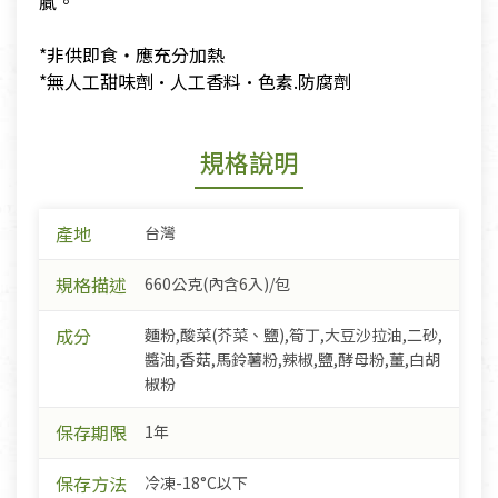
膩。
​*非供即食・應充分加熱
​*無人工甜味劑·人工香料·色素.防腐劑
規格說明
產地
台灣
規格描述
660公克(內含6入)/包
成分
麵粉,酸菜(芥菜、鹽),筍丁,大豆沙拉油,二砂,
醬油,香菇,馬鈴薯粉,辣椒,鹽,酵母粉,薑,白胡
椒粉
保存期限
1年
保存方法
冷凍-18°C以下