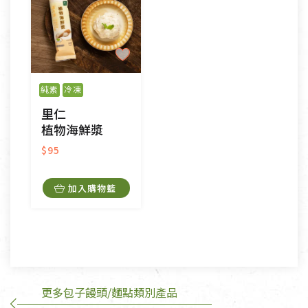
不適用七天鑑賞期商品：
以數位或電磁紀錄形式儲存之商品、易於變質或損壞
之商品、以及性質上無法或不適合退換之商品：如
純素
冷凍
CD、VCD、DVD、電腦軟體，若產品瑕疵無法讀取僅
里仁
接受原片換新。
植物海鮮漿
衣飾鞋類-如T恤，如於送達後水洗或污損者。
美容保養用品、內衣褲、襪子、口罩等私人消耗性產
$95
品，一經拆封使用，恕無法退貨。
內衣褲、襪子、口罩個人衛生用品除商品本身有瑕疵
加入購物籃
外,依據《通訊交易解除權合理例外情事適用準
則》, 恕無法退貨。
有標示不接受退貨的優惠商品與蔬菜箱，不接受退
換，但若為商品本身或運送過程中所造成的瑕疵，則
不在此限。
更多包子饅頭/麵點類別產品