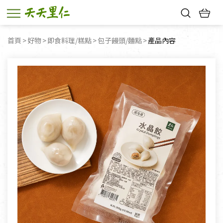
熱門搜尋：
首頁
好物
即食料理/糕點
包子饅頭/麵點
目前頁面：
產品內容
親子活動
幸福節中獎名單