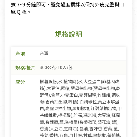
煮 7~9 分鐘即可，避免過度攪拌以保持外皮完整與口
感 Q 彈。
規格說明
產地
台灣
規格描述
300公克-10入/包
成分
樹薯澱粉,水,植物肉(水,大豆蛋白(非基因改
造),大豆油,蔗糖,酵母抽出物(酵母抽出物,乾
酵母),食鹽,小麥蛋白,麥芽糊精,竹纖維,調味
粉(香菇抽出物,糊精),白胡椒粒,黃豆水解蛋
白,高麗菜抽出物,黑胡椒粒,紅甜菜抽出物,甲
基纖維素,檸檬酸),竹筍,糯米粉,大豆油,紅蘿
蔔,香菇頭,鹽,香椿醬(香椿嫩葉,葵花油,鹽),
香油(大豆油,芝麻油),醬油,魯味香(香菇,薑,
芫荽,香椿,八角,月桂葉,甘草,黑胡椒,葡萄糖,