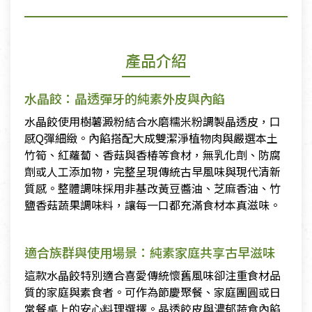
產品介紹
水晶餃：晶透彈牙的純素外皮與內餡
水晶餃使用樹薯澱粉結合水磨糯米粉調製晶透皮，口
感Q彈細緻。內餡搭配大成雙潔淨植物肉與嚴選本土
竹筍、紅蘿蔔、香菇與香椿等食材，無乳化劑、防腐
劑或人工添加物，完整呈現傳統古早風味與現代清新
質感。整體調味採用非基改黃豆醬油、芝麻香油、竹
鹽香菇蔬果調味料，讓每一口都充滿食材本真滋味。
適合族群與使用場景：純素家庭共享古早滋味
這款水晶餃特別適合喜愛傳統懷舊風味卻注重食材品
質的家庭與素食者。可作為節慶聚餐、家庭團圓或日
常餐桌上的安心料理選擇。晶透餃皮與濃郁蔬食內餡