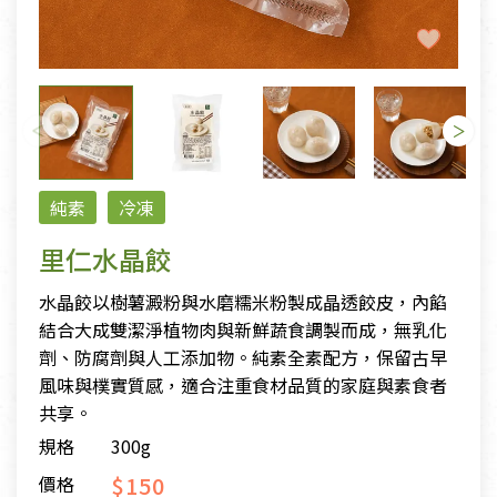
純素
冷凍
里仁水晶餃
水晶餃以樹薯澱粉與水磨糯米粉製成晶透餃皮，內餡
結合大成雙潔淨植物肉與新鮮蔬食調製而成，無乳化
劑、防腐劑與人工添加物。純素全素配方，保留古早
風味與樸實質感，適合注重食材品質的家庭與素食者
共享。
規格
300g
$150
價格