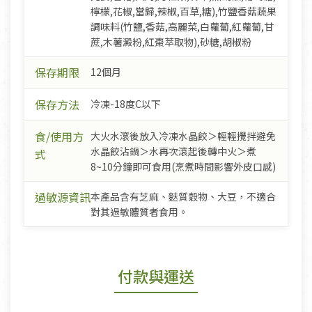
檸檬,花椒,當歸,辣椒,百草,糖),竹鹽香菇蔬果
調味料(竹鹽,香菇,高麗菜,白蘿蔔,紅蘿蔔,甘
蔗,木薯澱粉,紅棗萃取物),砂糖,胡椒粉
保存期限
12個月
保存方法
冷凍-18度C以下
食/使用方
大火水滾後放入冷凍水晶餃＞輕輕攪拌避免
水晶餃沾鍋＞水再次滾起後轉中火＞煮
式
8~10分鐘即可食用(烹煮時間影響外皮口感)
過敏源資訊
本產品含有芝麻、麩質穀物、大豆，不適合
對其過敏體質者食用。
付款與運送