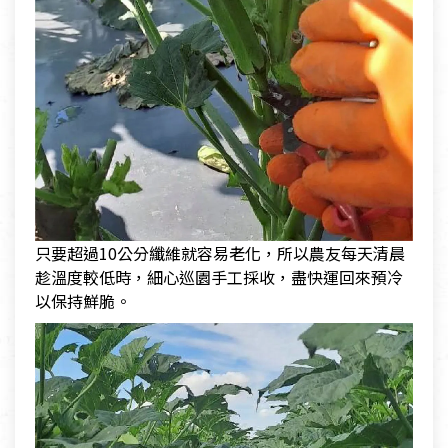
只要超過10公分纖維就容易老化，所以農友每天清晨
趁溫度較低時，細心巡園手工採收，盡快運回來預冷
以保持鮮脆。