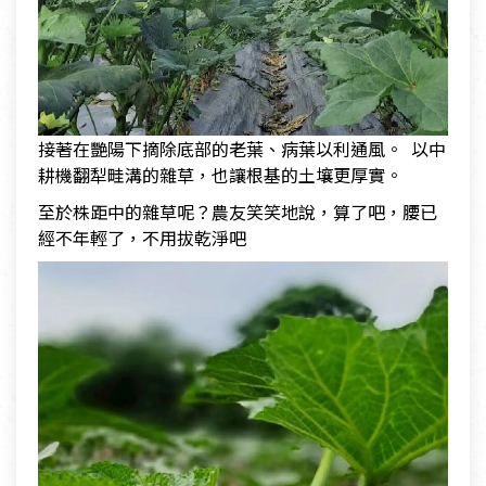
接著在艷陽下摘除底部的老葉、病葉以利通風。 以中
耕機翻犁畦溝的雜草，也讓根基的土壤更厚實。
至於株距中的雜草呢？農友笑笑地說，算了吧，腰已
經不年輕了，不用拔乾淨吧