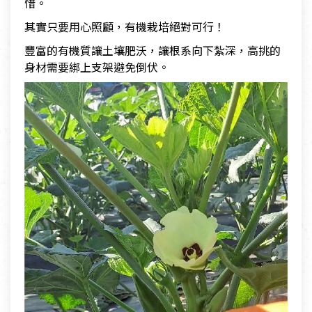
惜。
其實只要用心照顧，有機栽培絕對可行！
豐富的有機質讓土壤肥沃，讓根系向下紮深，高挑的
身材需要綁上支架避免倒伏。