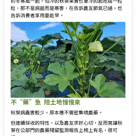
初冬寒風一起，怕冷的秋葵果實也會冷的起疙瘩一粒
粒，那不是病菌而是寒害，在告訴農友節氣已過，也
告訴消費者享用要趁早。
不“藥”急 陪土地慢慢來
秋葵病蟲害較少，原本應不需密集噴農藥。
但連續採收的特性，以及農友求好心切，反而常讓秋
葵在公部門的農藥殘留監測報告上榜上有名，很可