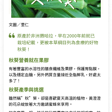
文圖／里仁
原產於非洲撒哈拉，早在2000年前就已
栽培紀載，更被本草綱目列為食療的好物
秋葵！
秋葵營養就在果膠
有著豐富的水溶性的膳食纖維及果膠，保護胃黏膜，
以及穩定血糖，另外鈣質含量接近全脂鮮乳，好處太
多了！
秋葵產季與挑選
雖然稱”秋”葵，卻是喜歡夏天高溫的植物，黃澄澄
的花朵綻放著大方邀請蜜蜂來享用。