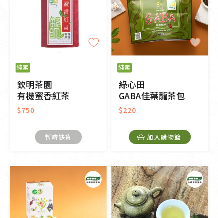
純素
純素
欽明茶園
綠心田
有機蜜香紅茶
GABA佳葉龍茶包
$750
$220
暫時缺貨
加入購物籃