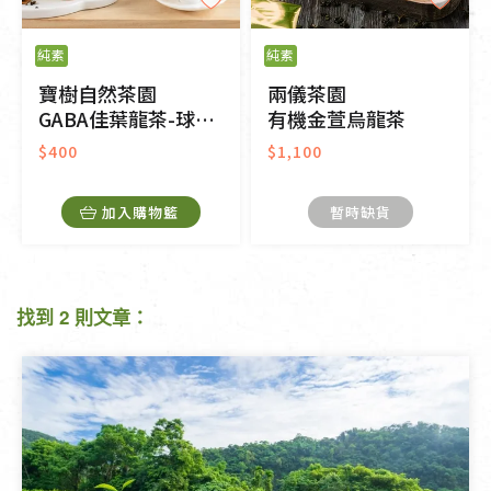
純素
純素
寶樹自然茶園
兩儀茶園
GABA佳葉龍茶-球狀茶
有機金萱烏龍茶
$400
$1,100
加入購物籃
暫時缺貨
找到 2 則文章：