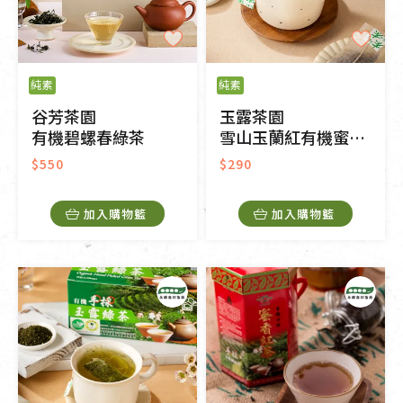
純素
純素
谷芳茶園
玉露茶園
有機碧螺春綠茶
雪山玉蘭紅有機蜜香紅茶包
$550
$290
加入購物籃
加入購物籃