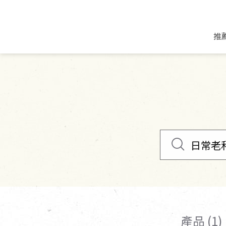
推
米麵/調理食材
好康優惠
飲品/零食
專題文章
米/麵/粉
8月新品優惠
豆漿/優格/植物
農產品與農友
豆麥雜糧種子
8月快閃商品優
果汁/醋飲/飲料
食品與廠商
植物油
中秋禮盒預購
茶/咖啡/花果茶
用品與廠商
不限類別
乾貨/素料/植物肉
7月惜福愛物
沖調飲/穀麥片
土地與生態
豆腐/天貝/豆製品
6月快閃商品-好
蜂蜜/椰奶
蔬食營養力
調味/醬料/烘焙食材
傳承經典優惠
休閒零食
生活提案
抹醬/果醬
文化好書優惠
堅果/果乾
共好行動
鮮凍蔬果
糖果/巧克力
里仁的努力
產品 (1)
居家日用
個人清潔保養