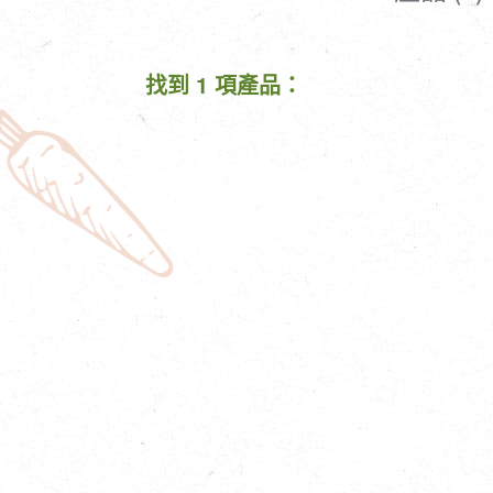
清潔/防蟲/薰香
臉部清潔/保養
餐具食器
臉部彩妝
找到 1 項產品：
廚房用具/家電/家飾
牙膏/牙刷/漱口
寢具織品
洗髮/潤髮/染髮
身體清潔/保養
個人用品