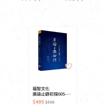
女裝
佛儒書籍
女內著居家
廣論/備覽手
水
男裝
敬經帛/書套
男內著居家
影音/圖書
毛巾/浴巾/手帕
文具禮品/禮
鞋襪
燈/燃燈油
帽/口罩/配件/包包
香
嬰幼/兒童
供具/修持用
居士服
福智文化
廣論止觀初探005-毗缽舍那一
$495
$550