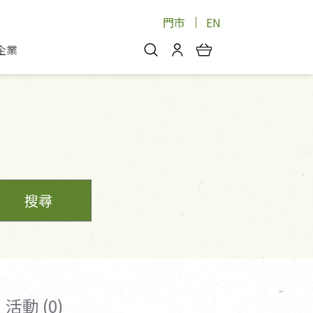
門市
EN
企業
你好，歡迎光臨！
安心蔬果
會員中心
蔬果箱/禮盒
物
我的優惠券
品
芽菜/菇
理包
醬料
消費紀錄查詢
個人資料管理
搜尋
產品追蹤
好文收藏
登入/註冊
活動 (0)
物
寵物專區