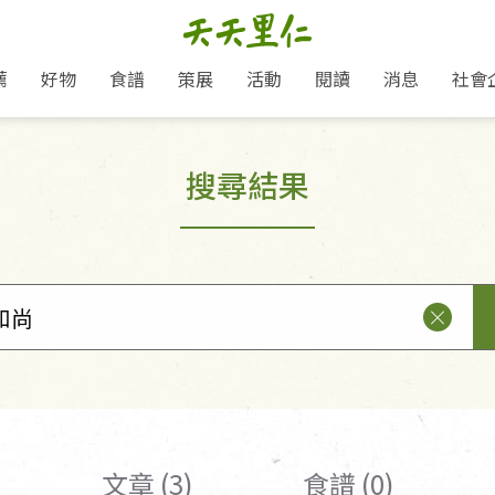
薦
好物
食譜
策展
活動
閱讀
消息
社會
里仁新訊
品牌故事
主題推薦
即食料理/糕點
愛地球,吃蔬食就可以！
主題活動
關注支持
媒體報導
養身保健
搜尋結果
里仁七大永續行動
作夥利他 加入水滴會員
會員專屬
奶
里仁動態
中秋送禮推薦
沖泡麵/粥/湯
本土優先
永續飲食
保健食品
里仁為美刊
人才招募
門市資訊
惠
分店動態
超值好物特惠
熟食料理/調理包
減塑微革命
淨塑行動
養身食品/飲
產品/有機蔬果把關
「里仁誠食市集」永續新體驗
產品推薦
產品動態
飲品
熱銷人氣產品推薦
包子饅頭/麵點
少或無添加
主食
生態保育
沙拉
中藥食材/調
點心
大事記
減塑 一起來！
經典必買推薦
粽子/蘿蔔糕/年糕
友善耕作
公益支持
酵素
里仁聯名卡
綠色保育-我們的田, 牠們的家
評延長優惠
史瓦帝尼文化節
素鬆/醬菜
支持弱勢
獲獎肯定
理念桌布下載
里仁「史瓦帝尼文化節」
甜品/冰品
綠色保育
聯名合作
加入會員
麵包/糕點
永續飲食
湯品
文章 (3)
食譜 (0)
衣飾鞋包
圖書/宗教文