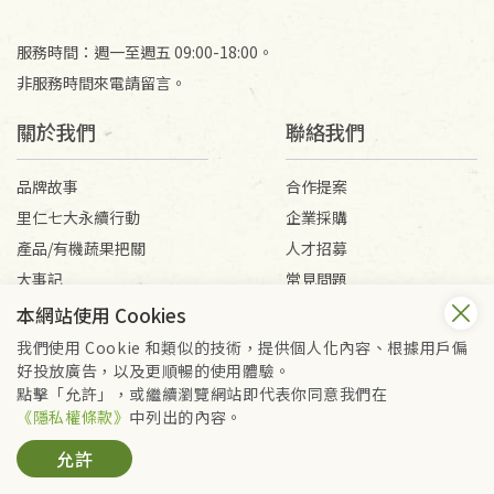
服務時間：週一至週五 09:00-18:00。
非服務時間來電請留言。
關於我們
聯絡我們
品牌故事
合作提案
里仁七大永續行動
企業採購
產品/有機蔬果把關
人才招募
大事記
常見問題
媒體報導
客服信箱
本網站使用 Cookies
我們使用 Cookie 和類似的技術，提供個人化內容、根據用戶偏
好投放廣告，以及更順暢的使用體驗。
會員服務條款
隱私權政策
點擊「允許」，或繼續瀏覽網站即代表你同意我們在
Copyright © 2026 里仁事業股份有限公司(統編：16301262) /
《隱私權條款》
中列出的內容。
里仁網購股份有限公司(統編：25149752)
允許
All Rights Reserved.