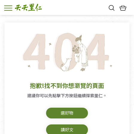
熱門搜尋：
親子活動
幸福節中獎名單
抱歉!找不到你想瀏覽的頁面
建議你可以先點擊下方按鈕繼續探索里仁。
選好物
讀好文