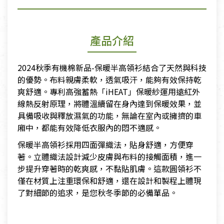
產品介紹
2024秋季有機棉新品-保暖半高領衫結合了天然與科技
的優勢。布料親膚柔軟，透氣吸汗，能夠有效保持乾
爽舒適。專利高強蓄熱「iHEAT」保暖紗運用遠紅外
線熱反射原理，將體溫續留在身內達到保暖效果，並
具備吸收與釋放濕氣的功能，無論在室內或擁擠的車
廂中，都能有效降低衣服內的悶不適感。
保暖半高領衫採用四面彈織法，貼身舒適，方便穿
著。立體織法設計減少皮膚與布料的接觸面積，進一
步提升穿著時的乾爽感，不黏貼肌膚。這款圓領衫不
僅在材質上注重環保和舒適，還在設計和製程上體現
了對細節的追求，是您秋冬季節的必備單品。