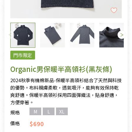
門市限定
Organic男保暖半高領衫(黑灰條)
2024秋季有機棉新品-保暖半高領衫結合了天然與科技
的優勢。布料親膚柔軟，透氣吸汗，能夠有效保持乾
爽舒適。保暖半高領衫採用四面彈織法，貼身舒適，
方便穿著。
M
L
XL
規格
$690
價格