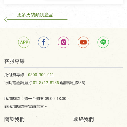
鑑賞期商品說明：
商品包裝外觀樣式色澤以實際出貨為準。
更多男裝類別產品
若商品發生新品瑕疵，可申請更換新品。
若您購買的商品有下列「不適用七天鑑賞期商品」情
形者，除商品瑕疵以外，恕不接受退換貨.
依消保法之規定提供該商品七天免費鑑賞期(含例假
日)的服務，原則上若商品未經使用或被汙損(除商品
瑕疵)，一般皆可申請退換貨。
客服專線
不適用七天鑑賞期商品：
免付費專線：
0800-300-011
以數位或電磁紀錄形式儲存之商品、易於變質或損壞
行動電話請撥打
02-8712-8236
(國際請加886)
之商品、以及性質上無法或不適合退換之商品：如
CD、VCD、DVD、電腦軟體，若產品瑕疵無法讀取僅
服務時間：週一至週五 09:00-18:00。
接受原片換新。
非服務時間來電請留言。
衣飾鞋類-如T恤，如於送達後水洗或污損者。
美容保養用品、內衣褲、襪子、口罩等私人消耗性產
關於我們
聯絡我們
品，一經拆封使用，恕無法退貨。