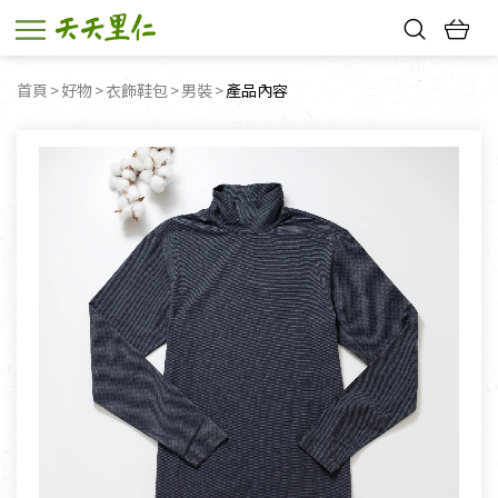
熱門搜尋：
首頁
好物
衣飾鞋包
男裝
目前頁面：
產品內容
親子活動
幸福節中獎名單