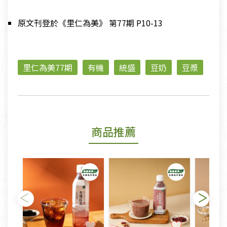
原文刊登於《里仁為美》 第77期 P10-13
里仁為美77期
有機
統盛
豆奶
豆漿
商品推薦