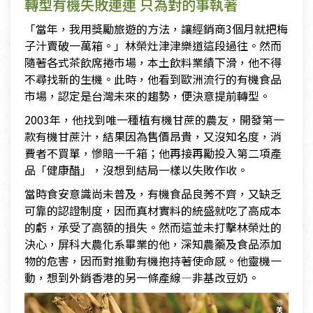
轉型有機失敗連連 只為對的事執著
「當年，我用獎勵旅遊的方法，讓經銷商3個月就把梅
子汁賣破一萬箱。」林榮灶津津樂道這段過往。然而
隨著各式茶飲席捲市場，本土飲料業績下滑，他不得
不尋找新的生機。此時，他看到歐洲流行的有機食品
市場，認定是台灣未來的趨勢，便決意提前轉型。
2003年，他找到唯一種植有機甘蔗的農友，開發第一
款有機甘蔗汁，結果因為售價昂貴，又沒知名度，消
費者不買單，慘賠一千箱；他再接再勵投入第二項產
品「健康醋」，沒想到結局一樣以失敗作收。
當時食安意識尚未普及，有機食品良莠不齊，又缺乏
可靠的認證制度，因而真材實料的統盛就吃了高成本
的虧，承受了高額的損失。然而這並未打擊林榮灶的
決心，屏科大農化系畢業的他，深知農藥及食品添加
物的危害，因而對推動有機抱持著使命感。他靈機一
動，想到外銷香港的另一條產線―非基改豆奶。