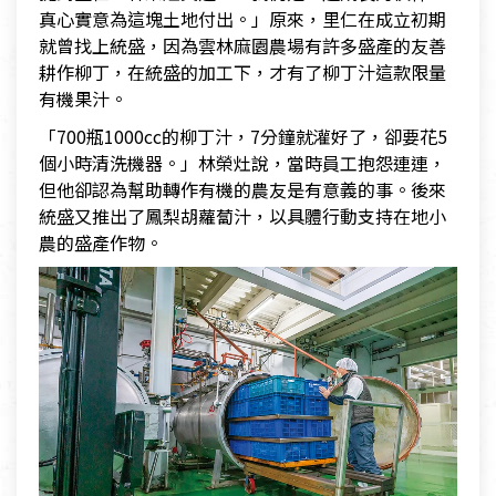
真心實意為這塊土地付出。」原來，里仁在成立初期
就曾找上統盛，因為雲林麻園農場有許多盛產的友善
耕作柳丁，在統盛的加工下，才有了柳丁汁這款限量
有機果汁。
「700瓶1000cc的柳丁汁，7分鐘就灌好了，卻要花5
個小時清洗機器。」林榮灶說，當時員工抱怨連連，
但他卻認為幫助轉作有機的農友是有意義的事。後來
統盛又推出了鳳梨胡蘿蔔汁，以具體行動支持在地小
農的盛產作物。