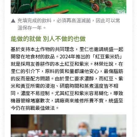
充填完成的飲料，必須再高溫滅菌，因此可以常
溫保存一年。
能做的就做 別人不做的也做
基於支持本土作物的共同理念，里仁也邀請統盛一起
開發在地食材的飲品。2024年推出的「紅豆紫米奶」
就是採用友善耕作的本土紅豆和紫米。林榮灶說，在
里仁的引介下，原料的質和量都讓他安心，最傷腦筋
的反而是配方問題。由於里仁要求濃醇，而紅豆、紫
米和黃豆所需的浸泡、研磨時間和蒸煮溫度皆不相
同，濃度不易控制。尤其紅豆和紫米容易糊化，導致
機器管線堵塞數次，請廠商來維修所費不貲，統盛至
今仍在挑戰最佳做法。