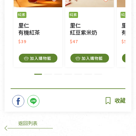
純素
純素
純素
里仁
里仁
里仁
有機紅茶
紅豆紫米奶
有機
$39
$47
$50
加入購物籃
加入購物籃
返回列表