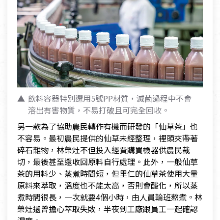
飲料容器特別選用5號PP材質，滅菌過程中不會
溶出有害物質，不易打破且可完全回收。
另一款為了協助農民轉作有機而研發的「仙草茶」也
不容易。最初農民提供的仙草未經整理，裡頭夾帶著
碎石雜物，林榮灶不但投入經費購買機器供農民裁
切，最後甚至還收回原料自行處理。此外，一般仙草
茶的用料少、蒸煮時間短，但里仁的仙草茶使用大量
原料來萃取，溫度也不能太高，否則會酸化，所以蒸
煮時間很長，一次就要4個小時，由人員輪班熬煮。林
榮灶還曾擔心萃取失敗，半夜到工廠跟員工一起確認