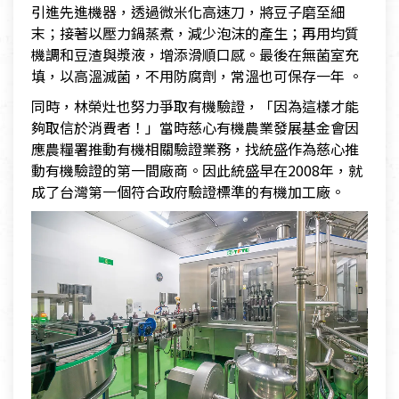
引進先進機器，透過微米化高速刀，將豆子磨至細
末；接著以壓力鍋蒸煮，減少泡沫的產生；再用均質
機調和豆渣與漿液，增添滑順口感。最後在無菌室充
填，以高溫滅菌，不用防腐劑，常溫也可保存一年 。
同時，林榮灶也努力爭取有機驗證，「因為這樣才能
夠取信於消費者！」當時慈心有機農業發展基金會因
應農糧署推動有機相關驗證業務，找統盛作為慈心推
動有機驗證的第一間廠商。因此統盛早在2008年，就
成了台灣第一個符合政府驗證標準的有機加工廠。