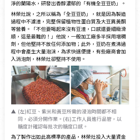
淨的蘭陽水，研發出香醇濃郁的「有機全豆豆奶」。
林榮灶說，之所以稱為「全豆豆奶」，就是因為製造
過程中不濾渣，完整保留植物性蛋白質及大豆異黃酮
等營養。「不但要喝起來沒有豆渣，口感還要細緻滑
順，這是最難的！」他說，一般加工廠多半採用增稠
劑，但他堅持不放任何添加物；此外，豆奶在煮沸過
程中會產生大量泡沫，為求快速便捷，有些廠商會加
入消泡劑，林榮灶卻堅持不使用。
(左)紅豆、紫米和黃豆所需的浸泡時間都不相
同，必須分開作業。(右)工作人員進行品管，以
糖度計確認每批次的糖度口感。
為了製作出如此高標準的產品，林榮灶投入大量資金