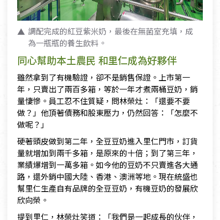
調配完成的紅豆紫米奶，最後在無菌室充填，成
為一瓶瓶的養生飲料。
同心幫助本土農民 和里仁成為好夥伴
雖然拿到了有機驗證，卻不是銷售保證。上市第一
年，只賣出了兩百多箱，等於一年才煮兩桶豆奶，銷
量悽慘。員工忍不住質疑，問林榮灶：「還要不要
做？」他頂著債務和股東壓力，仍然回答：「怎麼不
做呢？」
硬著頭皮做到第二年，全豆豆奶進入里仁門市，訂貨
量就增加到兩千多箱，是原來的十倍；到了第三年，
業績爆增到一萬多箱。如今他的豆奶不只賣進各大通
路，還外銷中國大陸、香港、澳洲等地。現在統盛也
幫里仁生產自有品牌的全豆豆奶，有機豆奶的發展欣
欣向榮。
提到里仁，林榮灶笑道：「我們是一起成長的伙伴，