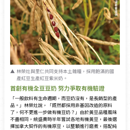
林榮灶與里仁共同支持本土雜糧，採用飽滿的國
產紅豆生產紅豆紫米奶。
首創有機全豆豆奶 努力爭取有機驗證
「一般飲料有生命週期，而豆奶沒有，是長銷型的產
品。」林榮灶說，「既然都採用非基因改造的原料
了，何不更進一步做有機豆奶？」由於黃豆品種風味
不盡相同，統盛費時半年嘗試各地有機黃豆，最後選
擇加拿大契作的有機原豆，以整顆進行磨煮，搭配純