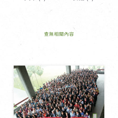
女裝
佛儒書籍
女內著居家
廣論/備覽手
水
男裝
敬經帛/書套
查無相關內容
男內著居家
影音/圖書
毛巾/浴巾/手帕
文具禮品/禮
鞋襪
燈/燃燈油
帽/口罩/配件/包包
香
嬰幼/兒童
供具/修持用
居士服