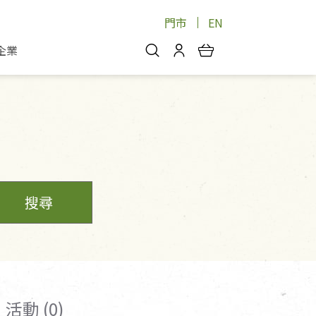
門市
EN
企業
你好，歡迎光臨！
安心蔬果
會員中心
蔬果箱/禮盒
物
我的優惠券
品
芽菜/菇
理包
醬料
消費紀錄查詢
個人資料管理
搜尋
產品追蹤
好文收藏
登入/註冊
活動 (0)
物
寵物專區