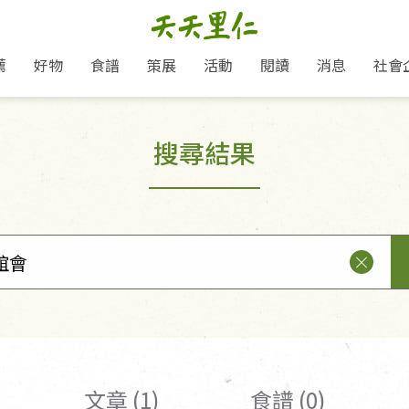
薦
好物
食譜
策展
活動
閱讀
消息
社會
里仁新訊
品牌故事
主題推薦
即食料理/糕點
愛地球,吃蔬食就可以！
主題活動
關注支持
媒體報導
養身保健
搜尋結果
里仁七大永續行動
作夥利他 加入水滴會員
會員專屬
奶
里仁動態
中秋送禮推薦
沖泡麵/粥/湯
本土優先
永續飲食
保健食品
里仁為美刊
人才招募
門市資訊
惠
分店動態
超值好物特惠
熟食料理/調理包
減塑微革命
淨塑行動
養身食品/飲
產品/有機蔬果把關
「里仁誠食市集」永續新體驗
產品推薦
產品動態
飲品
熱銷人氣產品推薦
包子饅頭/麵點
少或無添加
主食
生態保育
沙拉
中藥食材/調
點心
大事記
減塑 一起來！
經典必買推薦
粽子/蘿蔔糕/年糕
友善耕作
公益支持
酵素
里仁聯名卡
綠色保育-我們的田, 牠們的家
評延長優惠
史瓦帝尼文化節
素鬆/醬菜
支持弱勢
獲獎肯定
理念桌布下載
里仁「史瓦帝尼文化節」
甜品/冰品
綠色保育
聯名合作
加入會員
麵包/糕點
永續飲食
湯品
文章 (1)
食譜 (0)
衣飾鞋包
圖書/宗教文