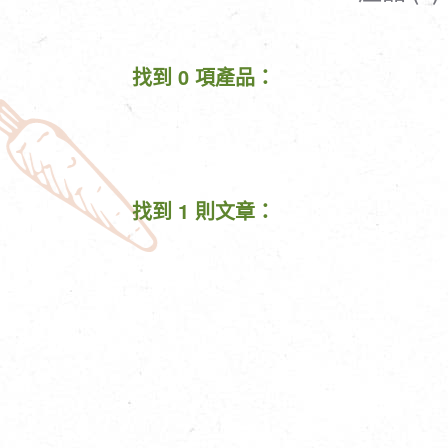
清潔/防蟲/薰香
臉部清潔/保養
餐具食器
臉部彩妝
找到 0 項產品：
廚房用具/家電/家飾
牙膏/牙刷/漱口
寢具織品
洗髮/潤髮/染髮
身體清潔/保養
個人用品
找到 1 則文章：