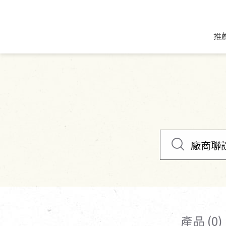
推
米麵/調理食材
好康優惠
飲品/零食
專題文章
米/麵/粉
8月新品優惠
豆漿/優格/植物
農產品與農友
豆麥雜糧種子
8月快閃商品優
果汁/醋飲/飲料
食品與廠商
植物油
中秋禮盒預購
茶/咖啡/花果茶
用品與廠商
不限類別
乾貨/素料/植物肉
7月惜福愛物
沖調飲/穀麥片
土地與生態
豆腐/天貝/豆製品
6月快閃商品-好
蜂蜜/椰奶
蔬食營養力
調味/醬料/烘焙食材
傳承經典優惠
休閒零食
生活提案
抹醬/果醬
文化好書優惠
堅果/果乾
共好行動
鮮凍蔬果
糖果/巧克力
里仁的努力
產品 (0)
居家日用
個人清潔保養