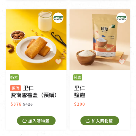
奶素
純素
里仁
里仁
預購
費南雪禮盒（預購）
鹽麴
$378
$200
$420
加入購物籃
加入購物籃