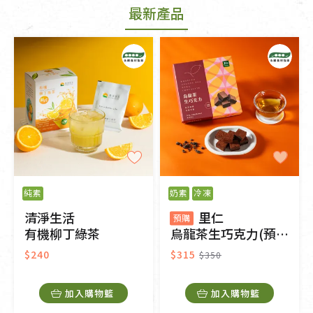
最新產品
純素
奶素
冷凍
清淨生活
里仁
預購
有機柳丁綠茶
烏龍茶生巧克力(預購)
$240
$315
$350
加入購物籃
加入購物籃