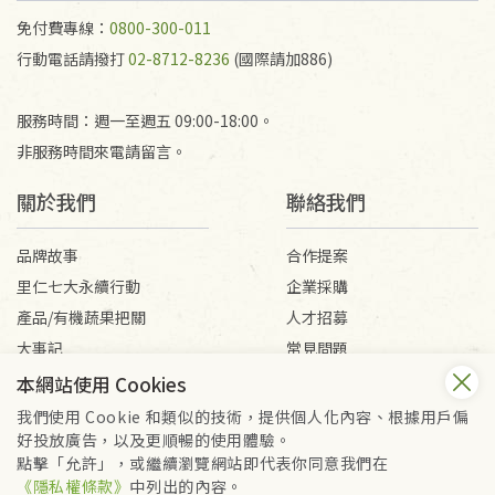
免付費專線：
0800-300-011
行動電話請撥打
02-8712-8236
(國際請加886)
服務時間：週一至週五 09:00-18:00。
非服務時間來電請留言。
關於我們
聯絡我們
品牌故事
合作提案
里仁七大永續行動
企業採購
產品/有機蔬果把關
人才招募
大事記
常見問題
媒體報導
客服信箱
本網站使用 Cookies
我們使用 Cookie 和類似的技術，提供個人化內容、根據用戶偏
好投放廣告，以及更順暢的使用體驗。
會員服務條款
隱私權政策
點擊「允許」，或繼續瀏覽網站即代表你同意我們在
Copyright © 2026 里仁事業股份有限公司(統編：16301262) /
《隱私權條款》
中列出的內容。