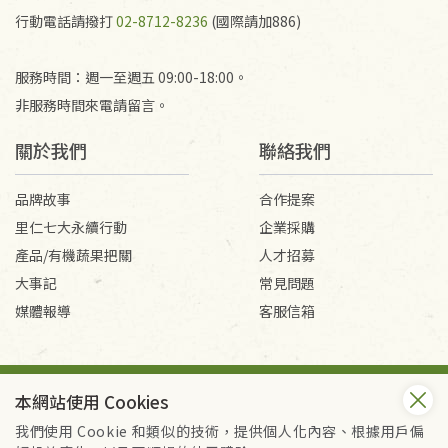
行動電話請撥打
02-8712-8236
(國際請加886)
服務時間：週一至週五 09:00-18:00。
非服務時間來電請留言。
關於我們
聯絡我們
品牌故事
合作提案
里仁七大永續行動
企業採購
產品/有機蔬果把關
人才招募
大事記
常見問題
媒體報導
客服信箱
會員服務條款
隱私權政策
本網站使用 Cookies
Copyright © 2026 里仁事業股份有限公司(統編：16301262) /
里仁網購股份有限公司(統編：25149752)
我們使用 Cookie 和類似的技術，提供個人化內容、根據用戶偏