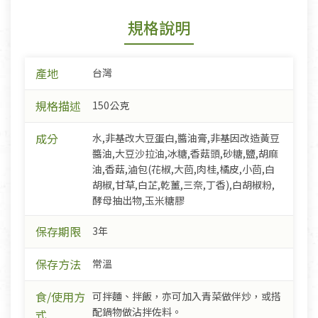
規格說明
產地
台灣
規格描述
150公克
成分
水,非基改大豆蛋白,醬油膏,非基因改造黃豆
醬油,大豆沙拉油,冰糖,香菇頭,砂糖,鹽,胡麻
油,香菇,滷包(花椒,大茴,肉桂,橘皮,小茴,白
胡椒,甘草,白芷,乾薑,三奈,丁香),白胡椒粉,
酵母抽出物,玉米糖膠
保存期限
3年
保存方法
常溫
食/使用方
可拌麵、拌飯，亦可加入青菜做伴炒，或搭
配鍋物做沾拌佐料。
式