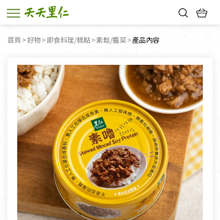
熱門搜尋：
首頁
好物
即食料理/糕點
素鬆/醬菜
目前頁面：
產品內容
親子活動
幸福節中獎名單