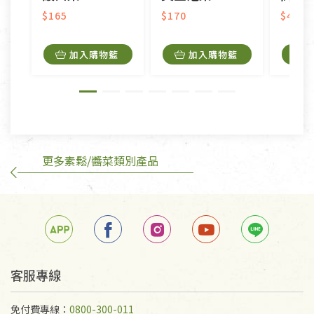
美容保養用品、內衣褲、襪子、口罩等私人消耗性產
$165
$170
$450
品，一經拆封使用，恕無法退貨。
內衣褲、襪子、口罩個人衛生用品除商品本身有瑕疵
加入購物籃
加入購物籃
外,依據《通訊交易解除權合理例外情事適用準
則》, 恕無法退貨。
有標示不接受退貨的優惠商品與蔬菜箱，不接受退
換，但若為商品本身或運送過程中所造成的瑕疵，則
不在此限。
更多素鬆/醬菜類別產品
訂購手抄稿退貨需知：
手抄稿進行退貨時，請務必保持原包裝方式及使用原
箱退回。
若未保持原包裝方式或未使用原箱退回，導致書籍有
任何折損、磨損、污損或凹角，將不接受退貨，也不
予以退費。
不接受退貨之手抄稿，為敬重法寶故，里仁網購無法
客服專線
代為結緣處理等。 若需將手抄稿寄還給消費者，因而
產生的運費100元/箱將由消費者負擔。
免付費專線：
0800-300-011