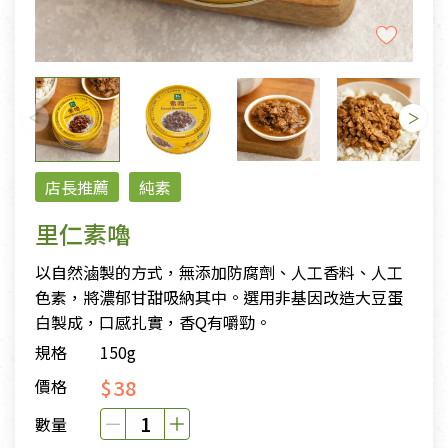
店長推薦
純素
里仁素嚕
以自然滷製的方式，無添加防腐劑、人工香料、人工
色素，將濃郁甘甜吸納其中。選用非基因改造大豆蛋
白製成，口感扎實，香Q有嚼勁。
規格
150g
$38
價格
數量