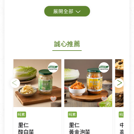
鑑賞期商品說明：
商品包裝外觀樣式色澤以實際出貨為準。
若商品發生新品瑕疵，可申請更換新品。
誠心推薦
若您購買的商品有下列「不適用七天鑑賞期商品」情
形者，除商品瑕疵以外，恕不接受退換貨.
依消保法之規定提供該商品七天免費鑑賞期(含例假
日)的服務，原則上若商品未經使用或被汙損(除商品
瑕疵)，一般皆可申請退換貨。
不適用七天鑑賞期商品：
以數位或電磁紀錄形式儲存之商品、易於變質或損壞
之商品、以及性質上無法或不適合退換之商品：如
純素
純素
純素
CD、VCD、DVD、電腦軟體，若產品瑕疵無法讀取僅
里仁
里仁
中如
接受原片換新。
酸白菜
黃金泡菜
高原黃
衣飾鞋類-如T恤，如於送達後水洗或污損者。