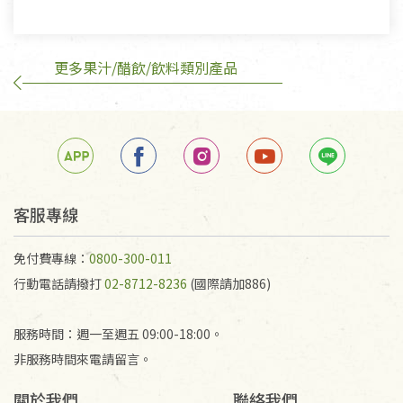
換，但若為商品本身或運送過程中所造成的瑕疵，則
不在此限。
更多果汁/醋飲/飲料類別產品
訂購手抄稿退貨需知：
手抄稿進行退貨時，請務必保持原包裝方式及使用原
箱退回。
若未保持原包裝方式或未使用原箱退回，導致書籍有
任何折損、磨損、污損或凹角，將不接受退貨，也不
予以退費。
不接受退貨之手抄稿，為敬重法寶故，里仁網購無法
客服專線
代為結緣處理等。 若需將手抄稿寄還給消費者，因而
產生的運費100元/箱將由消費者負擔。
免付費專線：
0800-300-011
行動電話請撥打
02-8712-8236
(國際請加886)
服務時間：週一至週五 09:00-18:00。
非服務時間來電請留言。
關於我們
聯絡我們