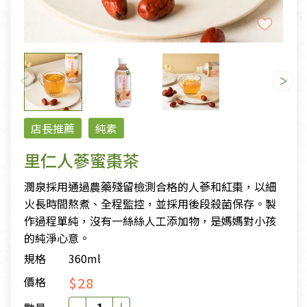
店長推薦
純素
里仁人蔘蜜棗茶
潤泉採用通過農藥殘留檢測合格的人蔘和紅棗，以細
火長時間熬煮、全程監控，並採用後段殺菌保存。製
作過程單純，沒有一絲絲人工添加物，是媽媽對小孩
的純淨心意。
規格
360ml
$28
價格