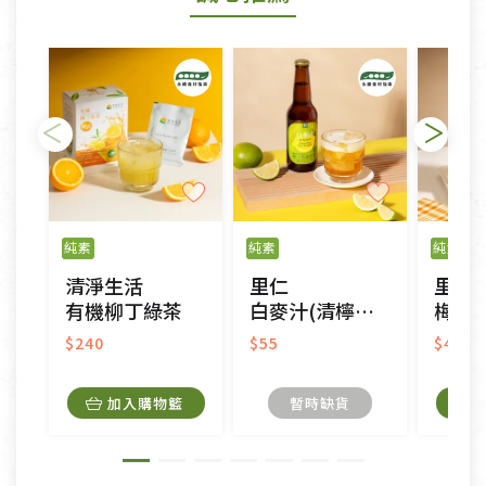
形者，除商品瑕疵以外，恕不接受退換貨.
依消保法之規定提供該商品七天免費鑑賞期(含例假
日)的服務，原則上若商品未經使用或被汙損(除商品
瑕疵)，一般皆可申請退換貨。
不適用七天鑑賞期商品：
以數位或電磁紀錄形式儲存之商品、易於變質或損壞
之商品、以及性質上無法或不適合退換之商品：如
純素
純素
純素
CD、VCD、DVD、電腦軟體，若產品瑕疵無法讀取僅
清淨生活
里仁
里仁
接受原片換新。
有機柳丁綠茶
白麥汁(清檸風味)
梅子
衣飾鞋類-如T恤，如於送達後水洗或污損者。
美容保養用品、內衣褲、襪子、口罩等私人消耗性產
$240
$55
$47
品，一經拆封使用，恕無法退貨。
內衣褲、襪子、口罩個人衛生用品除商品本身有瑕疵
加入購物籃
暫時缺貨
外,依據《通訊交易解除權合理例外情事適用準
則》, 恕無法退貨。
有標示不接受退貨的優惠商品與蔬菜箱，不接受退