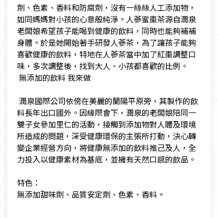
劑、色素、香料和防腐劑，沒有一絲絲人工添加物，
如同媽媽對小孩的心意般純淨。人蔘蜜棗茶源自潤泉
老闆娘希望孩子能喝到健康的飲料，同時也能夠補補
身體。於是她開始著手研發人蔘茶，為了讓孩子能夠
喜歡健康的飲料，特地在人蔘茶當中加了紅棗調整口
味，多次調整後，找到大人、小孩都喜歡的比例。
​ 無添加的飲料 我來做
​ 潤泉國際公司依傍在美麗的蘭陽平原旁，其製作的飲
料長年出口國外。因緣際會下，潤泉的老闆娘陪同一
雙子女參加里仁的活動，接觸到添加物對人體及環境
所造成的問題，深受健康環保的主張所打動，決心轉
變企業經營方向，將健康無添加的飲料推己及人，全
力投入以健康素材為基底，並擁有天然口感的飲品。
​特色：
​無添加甜味劑、品質安定劑、色素、香料。