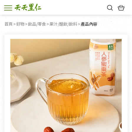
熱門搜尋：
首頁
好物
飲品/零食
果汁/醋飲/飲料
目前頁面：
產品內容
親子活動
幸福節中獎名單