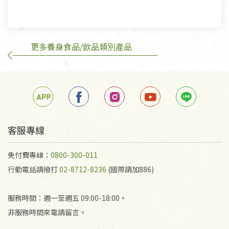
有標示不接受退貨的優惠商品與蔬菜箱，不接受退
換，但若為商品本身或運送過程中所造成的瑕疵，則
不在此限。
更多養身食品/飲品類別產品
訂購手抄稿退貨需知：
手抄稿進行退貨時，請務必保持原包裝方式及使用原
箱退回。
若未保持原包裝方式或未使用原箱退回，導致書籍有
任何折損、磨損、污損或凹角，將不接受退貨，也不
予以退費。
不接受退貨之手抄稿，為敬重法寶故，里仁網購無法
客服專線
代為結緣處理等。 若需將手抄稿寄還給消費者，因而
產生的運費100元/箱將由消費者負擔。
免付費專線：
0800-300-011
行動電話請撥打
02-8712-8236
(國際請加886)
服務時間：週一至週五 09:00-18:00。
非服務時間來電請留言。