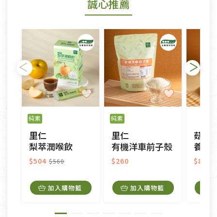
誠心推薦
若您購買的商品有下列「不適用七天鑑賞期商品」情
形者，除商品瑕疵以外，恕不接受退換貨.
依消保法之規定提供該商品七天免費鑑賞期(含例假
日)的服務，原則上若商品未經使用或被汙損(除商品
瑕疵)，一般皆可申請退換貨。
不適用七天鑑賞期商品：
以數位或電磁紀錄形式儲存之商品、易於變質或損壞
之商品、以及性質上無法或不適合退換之商品：如
純素
純素
CD、VCD、DVD、電腦軟體，若產品瑕疵無法讀取僅
里仁
里仁
菇蕈
接受原片換新。
梨萃潤喉飲
有機洋車前子殼
養生露
衣飾鞋類-如T恤，如於送達後水洗或污損者。
美容保養用品、內衣褲、襪子、口罩等私人消耗性產
$504
$260
$86
$560
品，一經拆封使用，恕無法退貨。
內衣褲、襪子、口罩個人衛生用品除商品本身有瑕疵
加入購物籃
加入購物籃
外,依據《通訊交易解除權合理例外情事適用準
則》, 恕無法退貨。