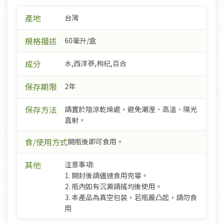
產地
台灣
規格描述
60毫升/盒
成分
水,西洋蔘,枸杞,百合
保存期限
2年
保存方法
請置於陰涼乾燥處，避免潮溼、高溫、陽光
直射。
食/使用方式
開瓶後即可食用。
其他
注意事項:
1. 開封後請儘速食用完畢。
2. 瓶內如有沉澱請搖均後使用。
3. 本產品為真空包裝，若瓶蓋凸起，請勿食
用