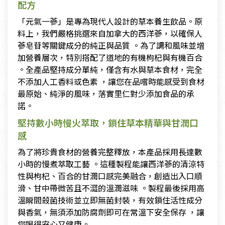
配方
「元氣一蔘」是專為現代人設計的草本養生飲品。原
料上，我們嚴格挑選來自加拿大的西洋蔘，以確保人
蔘皂苷等關鍵成分的純正與品質 。為了調和風味並增
加營養層次，特別搭配了道地的有機枸杞與有機百合
。全產品堅持成分單純，僅含有水與草本食材，完全
不添加人工香料或色素 ，讓您在品嚐時能感受到食材
最原始、純淨的風味，落實里仁對少添加食品的承
諾。
堅持數小時慢火萃取，鎖住草本精華與甘潤口
感
為了將珍貴食材的營養完整釋放，本產品採用長達數
小時的慢煮萃取工藝 。這種製程能讓西洋蔘的清涼特
性與枸杞、百合的甘潤口感完美融合，創造出入口順
滑、甘中帶微苦且不澀的溫潤滋味 。製程最後採用高
溫瞬間殺菌技術並立即無菌封裝，有效鎖住活性成分
與香氣，無須添加防腐劑即可在常溫下安全保存 ，讓
您喝得安心又健康。