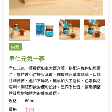
純素
里仁元氣一蔘
里仁元氣一蔘嚴選加拿大西洋蔘，搭配有機枸杞與百
合，堅持數小時慢火萃取，釋放純正草本精華。口感
甘潤微苦、溫和不燥熱，無添加人工香料、色素與防
腐劑。開瓶即飲的便利設計，是四季皆宜、幫助調整
體質與增強體力的養生首選。
規格
60ml
$70
價格