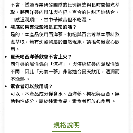
不會。透過專業研發團隊的比例調整與長時間慢煮萃
取，將西洋蔘的風味與枸杞、百合的甘甜巧妙結合，
口感溫潤順口，甘中帶微苦但不乾澀 。
瓶底如果有沈澱物是正常的嗎？
是的。本產品使用西洋蔘、枸杞與百合等草本原料熬
煮萃取，若有沈澱物屬於自然現象，請搖勻後安心飲
用。
夏天喝西洋蔘飲會不會上火？
西洋蔘的屬性偏向「涼補」，與傳統紅蔘的溫燥性質
不同。因此「元氣一蔘」非常適合夏天飲用，溫潤而
不燥熱 。
素食者可以飲用嗎？
可以。本產品成分僅含水、西洋蔘、枸杞與百合，無
動物性成分，屬於純素食品，素食者可放心食用 。
規格說明