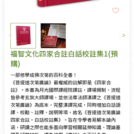
福智文化四家合註白話校註集1(預
購)
一部修學成佛次第的百科全書！
《菩提道次第廣論》最權威的註解即是《四家合
註》。本書為月光國際譯經院譯註，譯場規制、流程
皆參考玄奘大師譯場，並依法尊法師漢譯之《菩提道
次第廣論》為底本，完整漢譯完成，同時增加白話語
譯、校勘、註釋、說明等項，故名《菩提道次第廣論
四家合註‧白話校註集》。旨在令學者易解本論內
涵，研讀之際也能多面向學習相關延伸知識、理論基