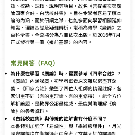
譯、校勘、註釋、說明等項目，故名《菩提道次第廣
論四家合註‧白話校註集》。旨在令學者容易了解本
論的內涵，而於研讀之際，也能多面向學習相關延伸
知識、理論基礎及疑難辨析，堪稱為修學《廣論》之
百科全書。全套將分為八冊依次出版，於2016年7月
正式發行第一冊〈道前基礎〉的內容。
常見問答（FAQ）
為什麼在學習《廣論》時，需要參考《四家合註》？
《廣論》內涵深廣，初學者單看原文難以窮盡其深
義。《四家合註》彙整了四位大祖師的精闢註解，各
家側重不同（有的重理論、有的重修持），能全方位
解析論題，是教界公認最權威、最能幫助理解《廣
論》的參考資料。
《白話校註集》與傳統的註解書有什麼不同？
本書特別加強了「易讀性」與「學術嚴謹性」。月光
國際譯經院在翻譯過程中參考了玄奘大師的譯場制