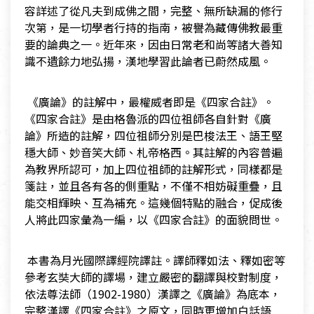
容詳述了從凡夫到成佛之間，完整、無所缺漏的修行
次第，是一切學者行持的指南，被譽為藏傳佛教最重
要的論典之一。近年來，因由日常老和尚等諸大善知
識不遺餘力地弘揚，漢地學習此論者已蔚然成風。
​ 《廣論》的註解中，最權威者即是《四家合註》。
《四家合註》是由格魯派的四位祖師各自針對《廣
論》所造的註解，四位祖師分別是巴梭法王、語王堅
穩大師、妙音笑大師、札帝格西。其註解的內容普遍
為教界所認可，加上四位祖師的註解形式，同樣都是
箋註，並且各有各的側重點，不僅不相妨礙重疊，且
能交相輝映、互為補充。這幾個特點的融合，促成後
人將此四家彙為一編，以《四家合註》的面貌問世。
​ 本書為月光國際譯經院譯註。譯師釋如法、釋如密等
參考玄奘大師的譯場，建立嚴密的翻譯與校對制度，
依法尊法師（1902-1980）漢譯之《廣論》為底本，
完整漢譯《四家合註》之原文，同時更增加白話語