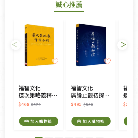
誠心推薦
若您購買的商品有下列「不適用七天鑑賞期商品」情
形者，除商品瑕疵以外，恕不接受退換貨.
依消保法之規定提供該商品七天免費鑑賞期(含例假
日)的服務，原則上若商品未經使用或被汙損(除商品
瑕疵)，一般皆可申請退換貨。
不適用七天鑑賞期商品：
以數位或電磁紀錄形式儲存之商品、易於變質或損壞
之商品、以及性質上無法或不適合退換之商品：如
CD、VCD、DVD、電腦軟體，若產品瑕疵無法讀取僅
福智文化
福智文化
福智
接受原片換新。
道次第略義釋論合刊
廣論止觀初探005-毗缽舍那一
道次
衣飾鞋類-如T恤，如於送達後水洗或污損者。
美容保養用品、內衣褲、襪子、口罩等私人消耗性產
$468
$495
$315
$520
$550
品，一經拆封使用，恕無法退貨。
內衣褲、襪子、口罩個人衛生用品除商品本身有瑕疵
加入購物籃
加入購物籃
外,依據《通訊交易解除權合理例外情事適用準
則》, 恕無法退貨。