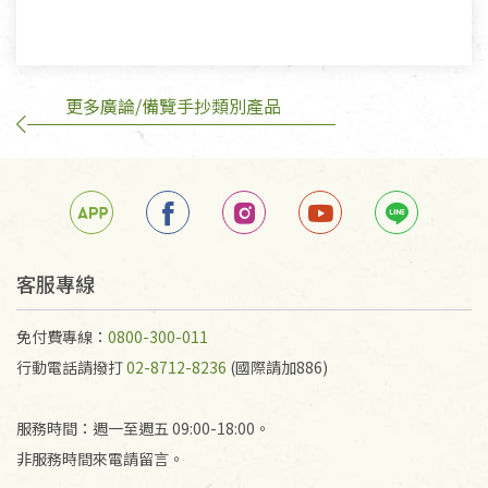
有標示不接受退貨的優惠商品與蔬菜箱，不接受退
換，但若為商品本身或運送過程中所造成的瑕疵，則
不在此限。
更多廣論/備覽手抄類別產品
訂購手抄稿退貨需知：
手抄稿進行退貨時，請務必保持原包裝方式及使用原
箱退回。
若未保持原包裝方式或未使用原箱退回，導致書籍有
任何折損、磨損、污損或凹角，將不接受退貨，也不
予以退費。
不接受退貨之手抄稿，為敬重法寶故，里仁網購無法
客服專線
代為結緣處理等。 若需將手抄稿寄還給消費者，因而
產生的運費100元/箱將由消費者負擔。
免付費專線：
0800-300-011
行動電話請撥打
02-8712-8236
(國際請加886)
服務時間：週一至週五 09:00-18:00。
非服務時間來電請留言。