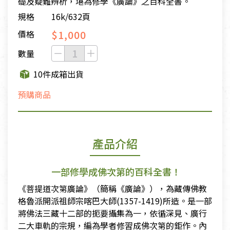
礎及疑難辨析，堪為修學《廣論》之百科全書。
規格
16k/632頁
$1,000
價格
數量
10件成箱出貨
預購商品
產品介紹
一部修學成佛次第的百科全書！
《菩提道次第廣論》（簡稱《廣論》），為藏傳佛教
格魯派開派祖師宗喀巴大師(1357-1419)所造。是一部
將佛法三藏十二部的扼要攝集為一，依循深見、廣行
二大車軌的宗規，編為學者修習成佛次第的鉅作。內