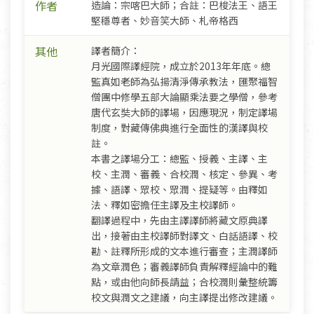
作者
造論：宗喀巴大師；合註：巴梭法王、語王
堅穩尊者、妙音笑大師、札帝格西
其他
譯者簡介：
月光國際譯經院，成立於2013年年底。總
監真如老師為弘揚清淨傳承教法，匯聚福智
僧團中修學五部大論顯乘法要之學僧，參考
唐代玄奘大師的譯場，因應現況，制定譯場
制度，對藏傳佛典進行全面性的漢譯與校
註。
本書之譯場分工：總監、授義、主譯、主
校、主潤、審義、合校潤、核定、參異、考
據、語譯、眾校、眾潤、提疑等。由釋如
法、釋如密擔任主譯及主校譯師。
翻譯過程中，先由主譯譯師將藏文原典譯
出，接著由主校譯師對譯文、白話語譯、校
勘、註釋所形成的文本進行審查；主潤譯師
為文章潤色；審義譯師負責解釋經論中的難
點，或由他向師長請益；合校潤則彙整統籌
校文與潤文之建議，向主譯提出修改建議。