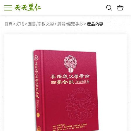
熱門搜尋：
首頁
好物
圖書/宗教文物
廣論/備覽手抄
目前頁面：
產品內容
親子活動
幸福節中獎名單