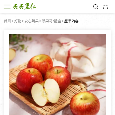
熱門搜尋：
首頁
好物
安心蔬果
蔬果箱/禮盒
目前頁面：
產品內容
親子活動
幸福節中獎名單