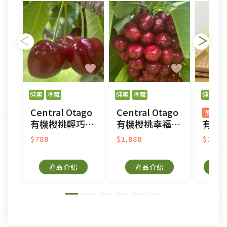
日)的服務，原則上若商品未經使用或被汙損(除商品
瑕疵)，一般皆可申請退換貨。
不適用七天鑑賞期商品：
以數位或電磁紀錄形式儲存之商品、易於變質或損壞
之商品、以及性質上無法或不適合退換之商品：如
純素
冷藏
純素
冷藏
純素
線
CD、VCD、DVD、電腦軟體，若產品瑕疵無法讀取僅
Central Otago
Central Otago
接受原片換新。
預購
有機櫻桃輕巧禮盒
有機櫻桃幸福禮盒
有機柚子禮盒
衣飾鞋類-如T恤，如於送達後水洗或污損者。
美容保養用品、內衣褲、襪子、口罩等私人消耗性產
$788
$1,888
$1,09
品，一經拆封使用，恕無法退貨。
內衣褲、襪子、口罩個人衛生用品除商品本身有瑕疵
產品介紹
產品介紹
外,依據《通訊交易解除權合理例外情事適用準
則》, 恕無法退貨。
有標示不接受退貨的優惠商品與蔬菜箱，不接受退
換，但若為商品本身或運送過程中所造成的瑕疵，則