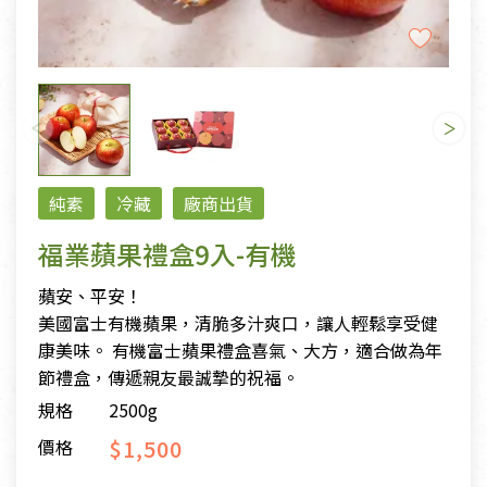
純素
冷藏
廠商出貨
福業蘋果禮盒9入-有機
蘋安、平安！
美國富士有機蘋果，清脆多汁爽口，讓人輕鬆享受健
康美味。 有機富士蘋果禮盒喜氣、大方，適合做為年
節禮盒，傳遞親友最誠摯的祝福。
規格
2500g
$1,500
價格