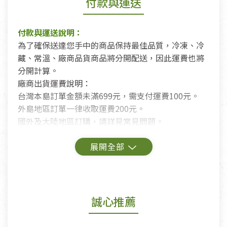
付款與運送
付款與運送說明：
為了確保送達您手中的商品保持最佳品質，冷凍、冷
藏、常溫、廠商品貨商品將分開配送，因此運費也將
分開計算。
廠商出貨運費說明：
台灣本島訂單金額未滿699元，需支付運費100元。
外島地區訂單一律收取運費200元。
國外及大陸地區訂購，請詳見常見問題。
鑑賞期商品說明：
商品包裝外觀樣式色澤以實際出貨為準。
若商品發生新品瑕疵，可申請更換新品。
誠心推薦
若您購買的商品有下列「不適用七天鑑賞期商品」情
形者，除商品瑕疵以外，恕不接受退換貨.
依消保法之規定提供該商品七天免費鑑賞期(含例假