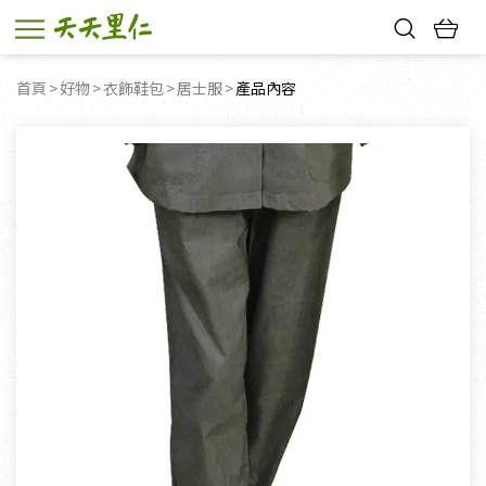
熱門搜尋：
首頁
好物
衣飾鞋包
居士服
目前頁面：
產品內容
親子活動
幸福節中獎名單