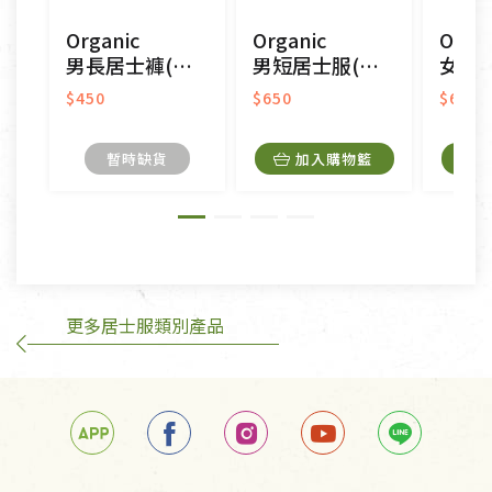
CD、VCD、DVD、電腦軟體，若產品瑕疵無法讀取僅
Organic
Organic
Organ
接受原片換新。
男長居士褲(吸溼排汗)
男短居士服(吸溼排汗)
女短居士服
衣飾鞋類-如T恤，如於送達後水洗或污損者。
美容保養用品、內衣褲、襪子、口罩等私人消耗性產
$450
$650
$650
品，一經拆封使用，恕無法退貨。
內衣褲、襪子、口罩個人衛生用品除商品本身有瑕疵
暫時缺貨
加入購物籃
外,依據《通訊交易解除權合理例外情事適用準
則》, 恕無法退貨。
有標示不接受退貨的優惠商品與蔬菜箱，不接受退
換，但若為商品本身或運送過程中所造成的瑕疵，則
不在此限。
更多居士服類別產品
訂購手抄稿退貨需知：
手抄稿進行退貨時，請務必保持原包裝方式及使用原
箱退回。
若未保持原包裝方式或未使用原箱退回，導致書籍有
任何折損、磨損、污損或凹角，將不接受退貨，也不
予以退費。