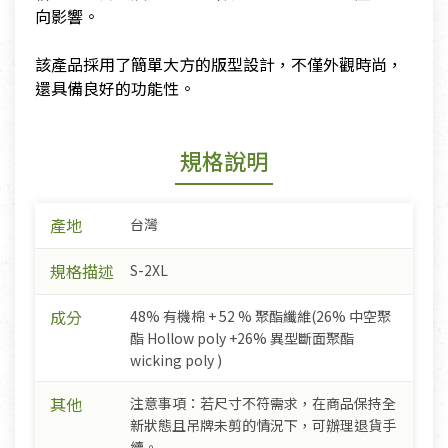
向影響。
​該產品採用了簡單大方的版型設計，不僅外觀時尚，
還具備良好的功能性。
規格說明
產地
台灣
規格描述
S-2XL
成分
48% 有機棉 + 52 % 聚酯纖維(26% 中空聚
酯 Hollow poly +26% 異型斷面聚酯
wicking poly )
其他
注意事項：若尺寸不符需求，在商品保持全
新狀態且吊牌未剪的情況下，可辦理退貨手
續。