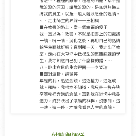
考驗……種種的艱辛，種種的困難，都不是
我流淚的原因；讓我流淚的，是無怨無悔支
持我的員工，以及一般人難以想像的溫情。
七、走出師生的界線──王朝興
■在教書的路上，當一個幸福的傻子
我一直以為：教書，不就是把書上的知識讀
一讀、啃一啃、消化之後，再用自己的話講
給學生聽就好嗎？直到那一天，我走出了教
室，走向在大草坪中做模型的集體翹課的學
生，我才知道自己犯了什麼樣的錯……
八、跳出倉鼠的生命迴圈──李姿瑢
■面對波折，請微笑
年輕的我，追逐金錢，追逐權力，追逐成
就。那時，我根本不知道，我只是一隻在狹
窄滾輪裡奔跑的倉鼠。直到我在迷惘中耗盡
體力，終於跌出了滾輪的框框，沒想到，這
一跌、這一停，才讓我看見人生的真諦。
付款與運送