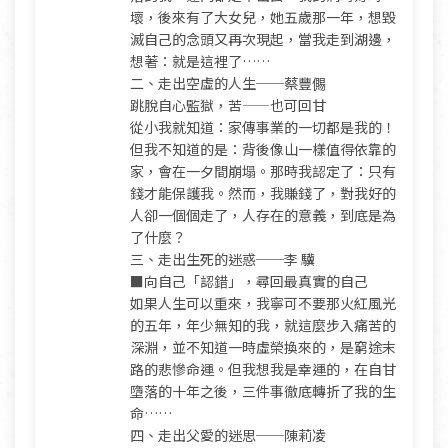
壞，後來有了大女兒，她五歲那一年，想毀
滅自己的念頭又再次現起，當我走到湖邊，
想著：就是這裡了……
二、走出空虛的人生──蔡豐儩
跳脫自心監獄，苦——也可回甘
從小我就知道：家傳事業的一切都是我的！
但我不知道的是：背後像山一樣值得依靠的
家，會在一夕間崩塌。那時我認定了：只有
錢才能保護我。然而，我賺錢了，對我好的
人卻一個個走了，人存在的意義，到底是為
了什麼？
三、走出生死的迷惑──李 驥
■向自己「認錯」，尋回最真實的自己
如果人生可以重來，我寧可不要那火紅風光
的五年，年少無知的我，就這麼步入痛苦的
深淵，並不知道一時虛榮換來的，是窮途末
路的悲慘命運。但我想我是幸運的，在自甘
墮落的十年之後，三件事徹底轉折了我的生
命……
四、走出父愛的迷思──陳莉凌