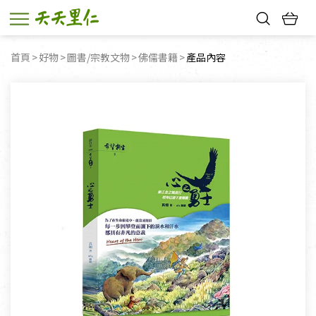
熱門搜尋：
首頁
好物
圖書/宗教文物
佛儒書籍
目前頁面：
產品內容
親子活動
幸福節中獎名單