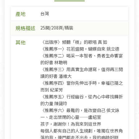
產地
台灣
規格描述
25開/208頁/精裝
其他
〈出版序〉傾聽「樹」的歌唱 真 如
〈推薦序一〉花若盛開，蝴蝶自來 姚立德
〈推薦序二〉喝采一本智者、勇者生命饗宴
的好書 林聰明
〈推薦序三〉用真實生命譜寫，值得再三閱
讀的好書 潘維大
〈推薦序四〉當你先伸出手時，幸福已隨之
而到 紀潔芳
〈推薦序五〉行經幽谷，從內心中尋找轉折
的力量 陳藹玲
〈推薦序六〉最難的，是改變自己 侯文詠
一、走出禁閉的心靈──盧紹萱
孩子，謝謝你！為我來到這世界
每個人都有自己的人生規劃，唯獨在世界角
落的我，連門都走不出去。我的病時好時