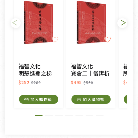
日)的服務，原則上若商品未經使用或被汙損(除商品
瑕疵)，一般皆可申請退換貨。
不適用七天鑑賞期商品：
以數位或電磁紀錄形式儲存之商品、易於變質或損壞
之商品、以及性質上無法或不適合退換之商品：如
CD、VCD、DVD、電腦軟體，若產品瑕疵無法讀取僅
福智文化
福智文化
福智
接受原片換新。
明慧進登之梯
賽倉二十僧辨析
所表義
衣飾鞋類-如T恤，如於送達後水洗或污損者。
美容保養用品、內衣褲、襪子、口罩等私人消耗性產
$252
$495
$405
$280
$550
品，一經拆封使用，恕無法退貨。
內衣褲、襪子、口罩個人衛生用品除商品本身有瑕疵
加入購物籃
加入購物籃
外,依據《通訊交易解除權合理例外情事適用準
則》, 恕無法退貨。
有標示不接受退貨的優惠商品與蔬菜箱，不接受退
換，但若為商品本身或運送過程中所造成的瑕疵，則
不在此限。