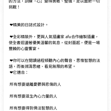
的方法，訓練「心」變得勇敢、堅強，足以面對一切
挑戰！
​
​
​ ❤精美的日誌式設計。
​
​ ❤全彩精裝外，更與人氣插畫家 afu合作繪製插畫，
使全書迴盪著優美溫馨的氣息，從封面起，便是一場
豐饒的心靈饗宴。
​
​ ❤你可以在閱讀過程傾聽內心的聲音、思惟智慧的法
語，而後滌清思緒、看見無限的希望。
​ ❤它適合：
​
​ 所有想要遠離憂鬱與悲傷的人
​
​ 所有想要滋生內心力量的人
​
​ 所有想要得到佛法智慧的人