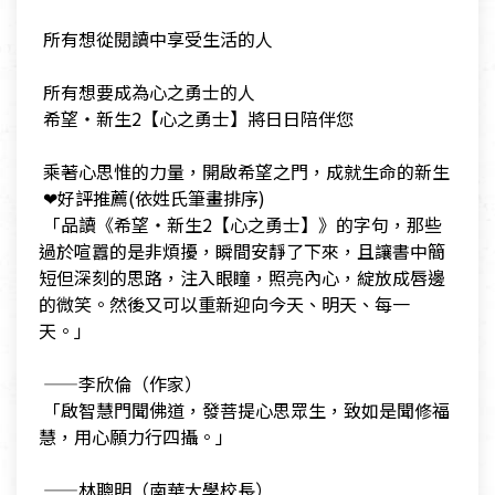
​
​ 所有想從閱讀中享受生活的人
​
​ 所有想要成為心之勇士的人
​ 希望‧新生2【心之勇士】將日日陪伴您
​
​ 乘著心思惟的力量，開啟希望之門，成就生命的新生
​ ❤好評推薦(依姓氏筆畫排序)
​ 「品讀《希望‧新生2【心之勇士】》的字句，那些
過於喧囂的是非煩擾，瞬間安靜了下來，且讓書中簡
短但深刻的思路，注入眼瞳，照亮內心，綻放成唇邊
的微笑。然後又可以重新迎向今天、明天、每一
天。」
​
​ ——李欣倫（作家）
​ 「啟智慧門聞佛道，發菩提心思眾生，致如是聞修福
慧，用心願力行四攝。」
​
​ ——林聰明（南華大學校長）