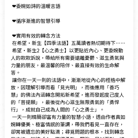
​ ❤委婉如詩的溫暖言語
​
​ ❤循序漸進的智慧引導
​
​ ❤實用有效的轉念方法
​ 在希望‧新生【四季法語】五萬讀者熱切期待下……
​ 希望‧新生2【心之勇士】以更貼近內心、更委婉動
人的款款訴說，帶給所有需要遠離憂鬱、滋生勇氣與
力量的朋友，最溫馨的陪伴、最直接有效的生命解
答。
​ 讓你在一天一則的法語中，漸漸地從內心的桎梏中解
放，因理解引導而看「見光明」，而後應用「善巧
慧」的佛法內涵轉念開拓新希望，進而發起度己度人
的「菩提願」，最後從內心滋生無限勇氣的「勇悍
行」，成就自己成為人間的「心之勇士」。
​ 一天一則精簡卻富有力量的智慧小語，透由作者真如
婉轉優美、極富情感的筆調，帶我們看見一直存在，
卻常被遺忘的美好點滴；尋覓問題的根本，找到轉念