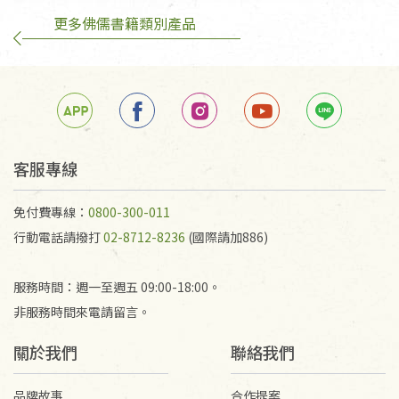
更多佛儒書籍類別產品
訂購手抄稿退貨需知：
手抄稿進行退貨時，請務必保持原包裝方式及使用原
箱退回。
若未保持原包裝方式或未使用原箱退回，導致書籍有
任何折損、磨損、污損或凹角，將不接受退貨，也不
予以退費。
不接受退貨之手抄稿，為敬重法寶故，里仁網購無法
客服專線
代為結緣處理等。 若需將手抄稿寄還給消費者，因而
產生的運費100元/箱將由消費者負擔。
免付費專線：
0800-300-011
行動電話請撥打
02-8712-8236
(國際請加886)
服務時間：週一至週五 09:00-18:00。
非服務時間來電請留言。
關於我們
聯絡我們
品牌故事
合作提案