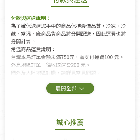
付款與運送說明：
為了確保送達您手中的商品保持最佳品質，冷凍、冷
藏、常溫、廠商品貨商品將分開配送，因此運費也將
分開計算。
常溫商品運費說明：
台灣本島訂單金額未滿750元，需支付運費100 元。
外島地區訂單一律收取運費200 元。
國外及大陸地區訂購，請詳見常見問題。
鑑賞期商品說明：
商品包裝外觀樣式色澤以實際出貨為準。
若商品發生新品瑕疵，可申請更換新品。
誠心推薦
若您購買的商品有下列「不適用七天鑑賞期商品」情
形者，除商品瑕疵以外，恕不接受退換貨.
依消保法之規定提供該商品七天免費鑑賞期(含例假