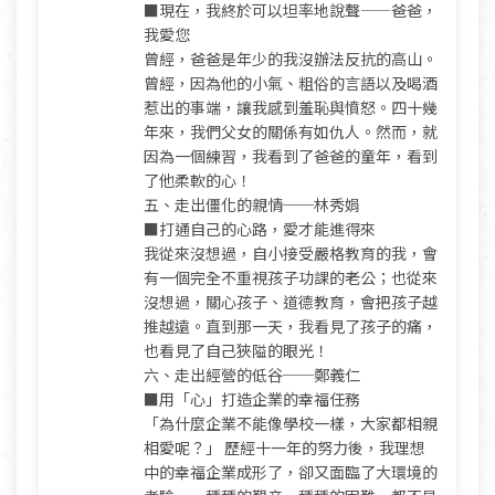
■現在，我終於可以坦率地說聲——爸爸，
我愛您
曾經，爸爸是年少的我沒辦法反抗的高山。
曾經，因為他的小氣、粗俗的言語以及喝酒
惹出的事端，讓我感到羞恥與憤怒。四十幾
年來，我們父女的關係有如仇人。然而，就
因為一個練習，我看到了爸爸的童年，看到
了他柔軟的心！
五、走出僵化的親情──林秀娟
■打通自己的心路，愛才能進得來
我從來沒想過，自小接受嚴格教育的我，會
有一個完全不重視孩子功課的老公；也從來
沒想過，關心孩子、道德教育，會把孩子越
推越遠。直到那一天，我看見了孩子的痛，
也看見了自己狹隘的眼光！
六、走出經營的低谷──鄭義仁
■用「心」打造企業的幸福任務
「為什麼企業不能像學校一樣，大家都相親
相愛呢？」 歷經十一年的努力後，我理想
中的幸福企業成形了，卻又面臨了大環境的