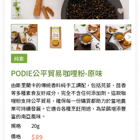
純素
PODIE公平貿易咖哩粉-原味
由斯里蘭卡的傳統香料純手工調配，包括芫荽、茴香
等多種素食友好成分，完全不含任何添加劑。這款咖
哩粉支持公平貿易，確保每一份購買都助力於當地農
業可持續發展。它適合各種烹飪用途，為菜餚增添豐
富的南亞風味。
規格
20g
$89
價格