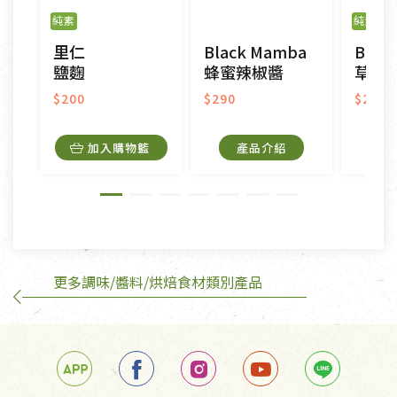
之商品、以及性質上無法或不適合退換之商品：如
純素
純素
門
CD、VCD、DVD、電腦軟體，若產品瑕疵無法讀取僅
里仁
Black Mamba
Blac
接受原片換新。
鹽麴
蜂蜜辣椒醬
草莓
衣飾鞋類-如T恤，如於送達後水洗或污損者。
美容保養用品、內衣褲、襪子、口罩等私人消耗性產
$200
$290
$290
品，一經拆封使用，恕無法退貨。
內衣褲、襪子、口罩個人衛生用品除商品本身有瑕疵
加入購物籃
產品介紹
外,依據《通訊交易解除權合理例外情事適用準
則》, 恕無法退貨。
有標示不接受退貨的優惠商品與蔬菜箱，不接受退
換，但若為商品本身或運送過程中所造成的瑕疵，則
不在此限。
更多調味/醬料/烘焙食材類別產品
訂購手抄稿退貨需知：
手抄稿進行退貨時，請務必保持原包裝方式及使用原
箱退回。
若未保持原包裝方式或未使用原箱退回，導致書籍有
任何折損、磨損、污損或凹角，將不接受退貨，也不