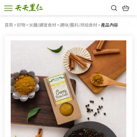
熱門搜尋：
首頁
好物
米麵/調理食材
調味/醬料/烘焙食材
目前頁面：
產品內容
親子活動
幸福節中獎名單