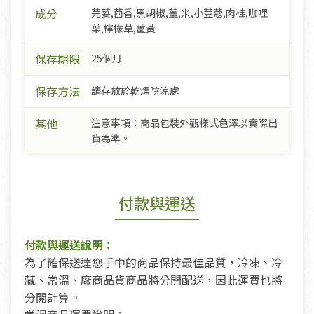
成分
芫荽,茴香,黑胡椒,薑,米,小荳蔻,肉桂,咖哩
葉,檸檬草,薑黃
保存期限
25個月
保存方法
請存放於乾燥陰涼處
其他
注意事項：商品包裝外觀樣式色澤以實際出
貨為準。
付款與運送
付款與運送說明：
為了確保送達您手中的商品保持最佳品質，冷凍、冷
藏、常溫、廠商品貨商品將分開配送，因此運費也將
分開計算。