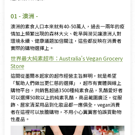
01
- 澳洲 -
澳洲的素食人口本來就有40-50萬人，過去一兩年的疫
情加上頻繁出現的森林大火、乾旱與澇災讓澳洲人對
環境永續、健康議題加倍關注，這些都反映在消費者
實際的購物選擇上。
世界最大純素超市：
Australia's Vegan Grocery
Store
這間從墨爾本起家的超市經營主旨鮮明，就是希望
「幫助人們做出更仁慈的選擇」，超市有實體與線上
購物平台，共銷售超過3500種純素食品，乳酪愛好者
可以選擇50款以上的純素乳酪，商品範圍廣泛，從服
飾、居家清潔用品到化妝品都一應俱全，vegan消費
者在這裡可以放膽購物，不用小心翼翼害怕誤買動物
性產品。