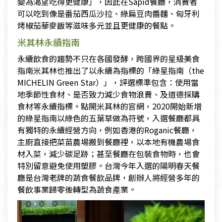
變為渴望吃得更健康」，因此在Sapid餐廳，消費者
可以吃到像是番茄西瓜沙拉、綠扁豆肉醬麵、匈牙利
烤椒茄藜麥飯等滋味多元並且更健康的餐點。
米其林永續指南
永續飲食的趨勢不只在各國發酵，跨國界的星級美食
指南米其林也推出了以永續為指標的「綠星指南（the
MICHELIN Green Star）」，評選標準包含：使用當
地季節性食材、是否致力減少食物浪費、及道德採購
食材等永續指標。點開米其林的官網，2020開始新增
的綠星指南以綠色的五葉草做為符號，入選餐廳都具
有獨特的永續經營方向，例如香港的Roganic餐廳，
主廚直接把菜苗農場搬到餐廳裡，以本地有機農場食
材入菜，減少碳足跡；甚至餐廳在包裝食物時，也會
特別留意避免使用塑膠。台灣今年入選的陽明春天餐
廳是台灣老牌的蔬食餐飲品牌，創辦人將經營多年的
餐飲事業歸零後轉型為蔬食產業。