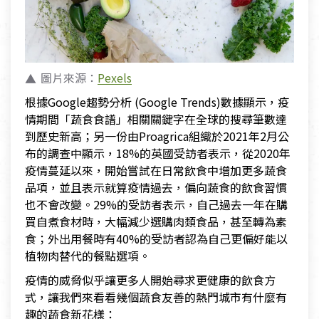
圖片來源：
Pexels
根據Google趨勢分析 (Google Trends)數據顯示，疫
情期間「蔬食食譜」相關關鍵字在全球的搜尋筆數達
到歷史新高；另一份由Proagrica組織於2021年2月公
布的調查中顯示，18%的英國受訪者表示，從2020年
疫情蔓延以來，開始嘗試在日常飲食中增加更多蔬食
品項，並且表示就算疫情過去，偏向蔬食的飲食習慣
也不會改變。29%的受訪者表示，自己過去一年在購
買自煮食材時，大幅減少選購肉類食品，甚至轉為素
食；外出用餐時有40%的受訪者認為自己更偏好能以
植物肉替代的餐點選項。
疫情的威脅似乎讓更多人開始尋求更健康的飲食方
式，讓我們來看看幾個蔬食友善的熱門城市有什麼有
趣的蔬食新花樣：