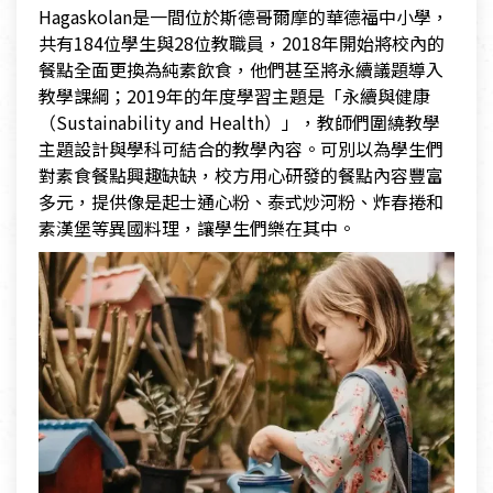
Hagaskolan是一間位於斯德哥爾摩的華德福中小學，
共有184位學生與28位教職員，2018年開始將校內的
餐點全面更換為純素飲食，他們甚至將永續議題導入
教學課綱；2019年的年度學習主題是「永續與健康
（Sustainability and Health）」，教師們圍繞教學
主題設計與學科可結合的教學內容。可別以為學生們
對素食餐點興趣缺缺，校方用心研發的餐點內容豐富
多元，提供像是起士通心粉、泰式炒河粉、炸春捲和
素漢堡等異國料理，讓學生們樂在其中。