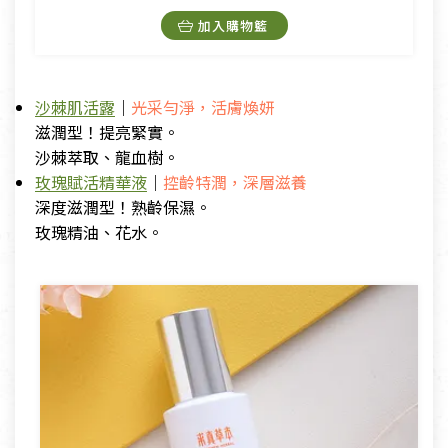
加入購物籃
沙棘肌活露
｜
光采勻淨，活膚煥妍
滋潤型！提亮緊實。
沙棘萃取、龍血樹。
玫瑰賦活精華液
｜
控齡特潤，深層滋養
深度滋潤型！熟齡保濕。
玫瑰精油、花水。