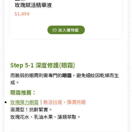
玫瑰賦活精華液
$1,050
加入購物籃
Step 5-1 深度修護(眼霜)
而脆弱的眼周則需專門的
眼霜
，避免細紋因乾燥而生
成。
眼霜推薦：
玫瑰彈力眼霜
｜
甦活拉提，彈潤亮眼
滋潤型！抗齡緊實。
玫瑰花水、乳油木果、藻類萃取。