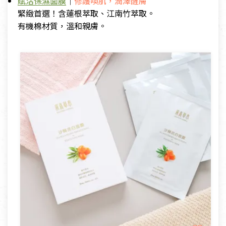
賦活保濕面膜
｜
修護喚肌，潤澤醒膚
緊緻首選！含蓮根萃取、江南竹萃取。
有機棉材質，溫和親膚。