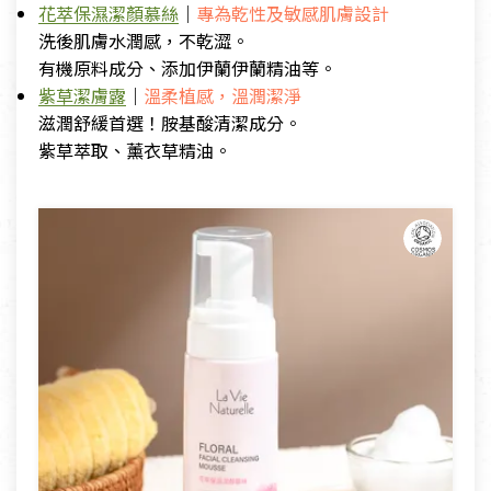
花萃保濕潔顏慕絲
｜
專為乾性及敏感肌膚設計
洗後肌膚水潤感，不乾澀。
有機原料成分、添加伊蘭伊蘭精油等。
紫草潔膚露
｜
溫柔植感，溫潤潔淨
滋潤舒緩首選！胺基酸清潔成分。
紫草萃取、薰衣草精油。