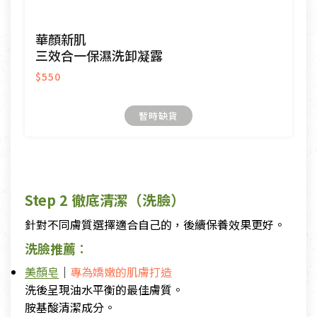
華顏新肌
三效合一保濕洗卸凝露
$550
暫時缺貨
Step 2 徹底清潔（洗臉）
針對不同膚質選擇適合自己的，後續保養效果更好。
洗臉推薦
：
美顏皂
｜
專為嬌嫩的肌膚打造
洗後呈現油水平衡的最佳膚質。
胺基酸清潔成分。