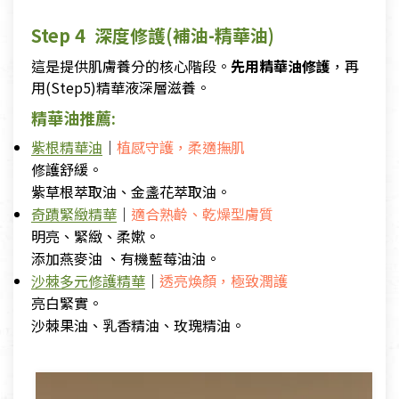
Step 4 深度修護(補油-精華油)
這是提供肌膚養分的核心階段。
先用精華油修護
，再
用(Step5)精華液深層滋養。
精華油推薦:
紫根精華油
｜
植感守護，柔適撫肌
修護舒緩。
紫草根萃取油、金盞花萃取油。
奇蹟緊緻精華
｜
適合熟齡、乾燥型膚質
明亮、緊緻、柔嫰。
添加燕麥油 、有機藍莓油油。
沙棘多元修護精華
｜
透亮煥顏，極致潤護
亮白緊實。
沙棘果油、乳香精油、玫瑰精油。