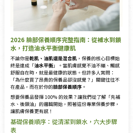
2026 臉部保養順序完整指南：從補水到鎖
水，打造油水平衡健康肌
不論你是
乾肌、油肌還是混合肌
，保養的核心目標始
終是達成「
油水平衡
」。當肌膚感覺不油不繃、觸感
舒服自在時，就是最健康的狀態。但許多人常問：
「為什麼買了昂貴的保養品卻沒感覺？」關鍵往往不
在產品，而在於你的
臉部保養順序
。
想要保養品發揮 100% 的效果？讓我們從了解「先補
水、後鎖油」的邏輯開始，照著這份專業保養步驟，
讓肌膚保養更有感！
基礎保養順序：從清潔到鎖水，六大步驟
表