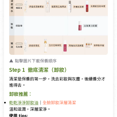
點擊圖片下載保養順序
Step 1 徹底清潔（卸妝）
清潔是保養的第一步，洗去彩妝與灰塵，後續養分才
進得去。
卸妝推薦
：
乾乾淨淨卸妝油
｜
全臉卸妝深層清潔
溫和滋潤，深層潔淨。
使用 tips: