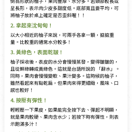
倒翁形狀的柚子，果肉豐厚、水分多。若頸部較長或
呈長形，表示肉少皮多甜度低。底部寬且要平均，可
將柚子放於桌上確定是否歪斜喔！！
2. 拿起來沈甸甸！
以大小相近的柚子來說，可兩手各拿一顆，掂掂重
量。比較重的通常水分較多！
3. 黃綠色，表面乾皺！
柚子採收後，表皮的水分會慢慢蒸發，變得皺皺的，
且從鮮綠轉成黃綠色。這就是台語所說的 「辭水」。
同時，果肉會慢慢變軟、果汁變多。這時候的柚子，
雖然看起來有點乾扁，但果肉來得更細緻，風味、口
感也較好！
4. 按壓有彈性！
輕輕壓一下果皮，如果能完全按下去、彈起不明顯，
就是果肉較硬、果肉含水少；若按下時有彈性，則表
示飽滿多汁！