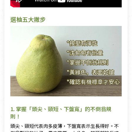
選柚五大撇步
1. 掌握「頭尖、頸短、下盤寬」的不倒翁規
則！
頭尖、頸短代表肉多皮薄，下盤寬表示生長得好。不